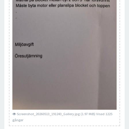
Screenshot_20260513_191243_Gallery.jpg (1.97 MiB) Visad 1225
gånger