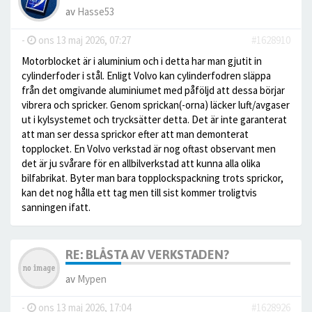
av
Hasse53
-
ons 13 maj 2026, 07:27
#1628910
Motorblocket är i aluminium och i detta har man gjutit in
cylinderfoder i stål. Enligt Volvo kan cylinderfodren släppa
från det omgivande aluminiumet med påföljd att dessa börjar
vibrera och spricker. Genom sprickan(-orna) läcker luft/avgaser
ut i kylsystemet och trycksätter detta. Det är inte garanterat
att man ser dessa sprickor efter att man demonterat
topplocket. En Volvo verkstad är nog oftast observant men
det är ju svårare för en allbilverkstad att kunna alla olika
bilfabrikat. Byter man bara topplockspackning trots sprickor,
kan det nog hålla ett tag men till sist kommer troligtvis
sanningen ifatt.
RE: BLÅSTA AV VERKSTADEN?
av
Mypen
-
ons 13 maj 2026, 17:04
#1628926