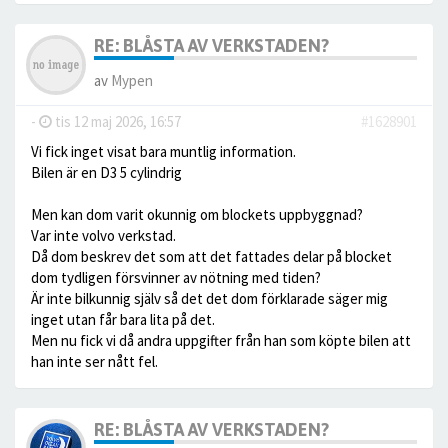
RE: BLÅSTA AV VERKSTADEN?
av
Mypen
-
tis 12 maj 2026, 16:57
#1628901
Vi fick inget visat bara muntlig information.
Bilen är en D3 5 cylindrig
Men kan dom varit okunnig om blockets uppbyggnad?
Var inte volvo verkstad.
Då dom beskrev det som att det fattades delar på blocket
dom tydligen försvinner av nötning med tiden?
Är inte bilkunnig själv så det det dom förklarade säger mig
inget utan får bara lita på det.
Men nu fick vi då andra uppgifter från han som köpte bilen att
han inte ser nått fel.
RE: BLÅSTA AV VERKSTADEN?