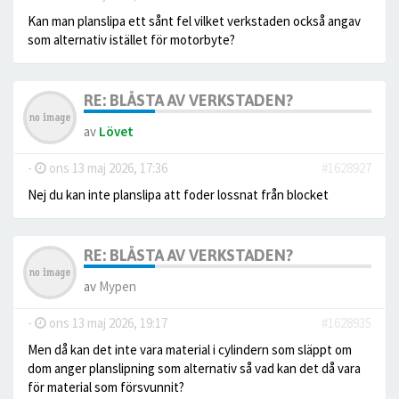
Kan man planslipa ett sånt fel vilket verkstaden också angav
som alternativ istället för motorbyte?
RE: BLÅSTA AV VERKSTADEN?
av
Lövet
-
ons 13 maj 2026, 17:36
#1628927
Nej du kan inte planslipa att foder lossnat från blocket
RE: BLÅSTA AV VERKSTADEN?
av
Mypen
-
ons 13 maj 2026, 19:17
#1628935
Men då kan det inte vara material i cylindern som släppt om
dom anger planslipning som alternativ så vad kan det då vara
för material som försvunnit?