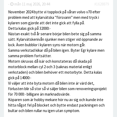
-
mån 11 maj 2026, 20:44
#1628879
November 2024 bytte vi topplock på våran volvo v70 efter
problem med att kylarvätska "försvann" men med tryck i
kylaren som gjorde att det inte gick att fylla på.
Detta kalas gick på 32000:-
Nästan exakt två år senare börjar bilen bete sig på samma
sätt. Kylarvätskenivån sjunker men stiger vid öppnande av
lock. Även bubblor i kylaren syns när motorn går.
Samma verkstad kikar då på bilen igen. Byter Egr kylare men
samma problem fortsätter.
Motorn skruvas då isär och konstateras då skada på
motorblock mellan cyl 2 och 3 (saknas material enligt
verkstaden) och bilen behöver ett motorbyte. Detta kalas
gick på 14000:-
Vi väljer att inte byta motorn då bilen inte är värd det,
förlusten blir så stor så vi säljer bilen som renoveringsprojekt
för 70 000:- billigare än marknadsvärde.
Köparen som är hobby mekare hör nu av sig och kunde inte
hitta något fel på blocket och bytte endast packningen och
bultar och bilen rullar nu igen utan symptom.