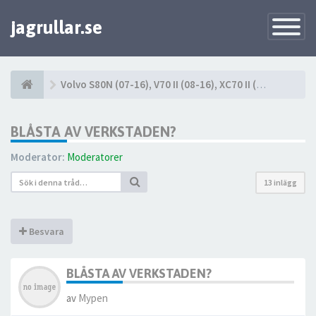
jagrullar.se
Toggle
Navigatio
Volvo S80N (07-16), V70 II (08-16), XC70 II (08-16)
BLÅSTA AV VERKSTADEN?
Moderator:
Moderatorer
13 inlägg
Besvara
BLÅSTA AV VERKSTADEN?
av
Mypen