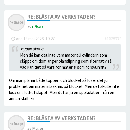
RE: BLÅSTA AV VERKSTADEN?
av
Lövet
-
ons 13 maj 2026, 19:27
#1628937
Mypen skrev:
Men då kan det inte vara material i cylindern som
släppt om dom anger planslipning som alternativ så
vad kan det då vara för material som försvunnit?
Om man planar både toppen och blocket så löser det ju
problemet om material saknas på blocket. Men det skulle inte
lösa om fodret släppt. Men det är ju en spekulation från en
annan skribent.
RE: BLÅSTA AV VERKSTADEN?
av
Mypen