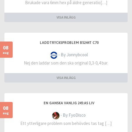
Brukade vara 6mm hex på äldre generatio[…]
VISA INLÄGG
LADDTRYCKSPROBLEM B5244T C70
08
aug
- By Jonnybcool
Nej den laddar som den ska original 0,3-0,4 bar.
VISA INLÄGG
EN GANSKA VANLIG 245:AS LIV
08
aug
- By FyoDisco
Ett ytterligare problem som behövdes tas tag […]