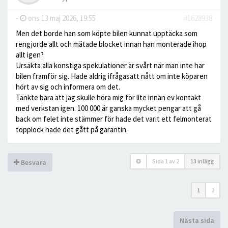
-
ons 13 maj 2026, 19:55
#1628938
Men det borde han som köpte bilen kunnat upptäcka som
rengjorde allt och mätade blocket innan han monterade ihop
allt igen?
Ursäkta alla konstiga spekulationer är svårt när man inte har
bilen framför sig. Hade aldrig ifrågasatt nått om inte köparen
hört av sig och informera om det.
Tänkte bara att jag skulle höra mig för lite innan ev kontakt
med verkstan igen. 100 000 är ganska mycket pengar att gå
back om felet inte stämmer för hade det varit ett felmonterat
topplock hade det gått på garantin.
Sida
1
av
2
13 inlägg
Besvara
1
2
Nästa sida