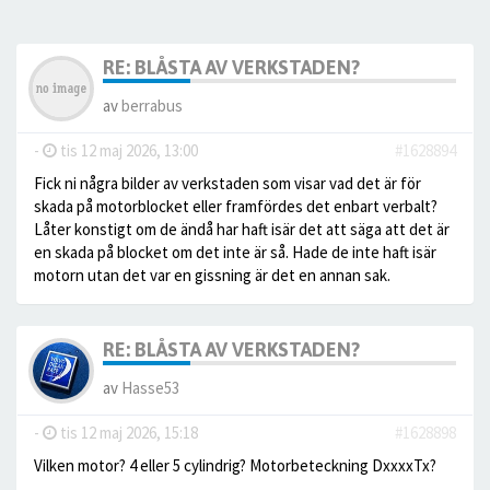
RE: BLÅSTA AV VERKSTADEN?
av
berrabus
-
tis 12 maj 2026, 13:00
#1628894
Fick ni några bilder av verkstaden som visar vad det är för
skada på motorblocket eller framfördes det enbart verbalt?
Låter konstigt om de ändå har haft isär det att säga att det är
en skada på blocket om det inte är så. Hade de inte haft isär
motorn utan det var en gissning är det en annan sak.
RE: BLÅSTA AV VERKSTADEN?
av
Hasse53
-
tis 12 maj 2026, 15:18
#1628898
Vilken motor? 4 eller 5 cylindrig? Motorbeteckning DxxxxTx?