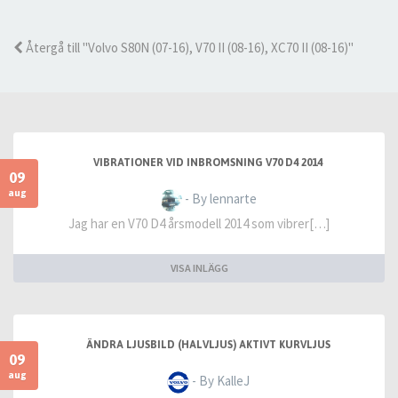
Återgå till "Volvo S80N (07-16), V70 II (08-16), XC70 II (08-16)"
VIBRATIONER VID INBROMSNING V70 D4 2014
09
aug
- By lennarte
Jag har en V70 D4 årsmodell 2014 som vibrer[…]
VISA INLÄGG
ÄNDRA LJUSBILD (HALVLJUS) AKTIVT KURVLJUS
09
aug
- By KalleJ