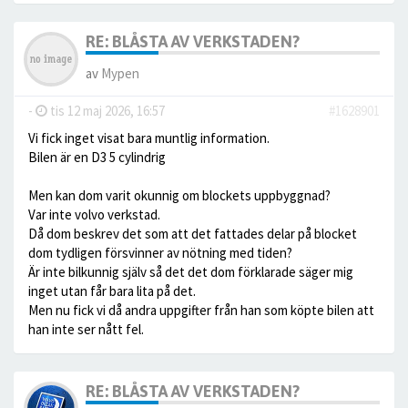
RE: BLÅSTA AV VERKSTADEN?
av
Mypen
-
tis 12 maj 2026, 16:57
#1628901
Vi fick inget visat bara muntlig information.
Bilen är en D3 5 cylindrig
Men kan dom varit okunnig om blockets uppbyggnad?
Var inte volvo verkstad.
Då dom beskrev det som att det fattades delar på blocket
dom tydligen försvinner av nötning med tiden?
Är inte bilkunnig själv så det det dom förklarade säger mig
inget utan får bara lita på det.
Men nu fick vi då andra uppgifter från han som köpte bilen att
han inte ser nått fel.
RE: BLÅSTA AV VERKSTADEN?