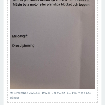
Screenshot_20260513_191243_Gallery.jpg (1.97 MiB) Visad 1223
gånger