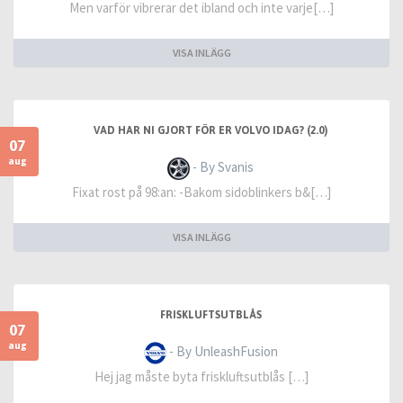
Men varför vibrerar det ibland och inte varje[…]
VISA INLÄGG
VAD HAR NI GJORT FÖR ER VOLVO IDAG? (2.0)
07
aug
- By Svanis
Fixat rost på 98:an: -Bakom sidoblinkers b&[…]
VISA INLÄGG
FRISKLUFTSUTBLÅS
07
aug
- By UnleashFusion
Hej jag måste byta friskluftsutblås […]