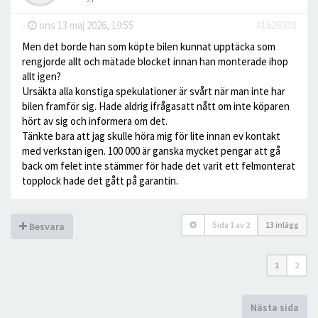
-
ons 13 maj 2026, 19:55
#1628938
Men det borde han som köpte bilen kunnat upptäcka som
rengjorde allt och mätade blocket innan han monterade ihop
allt igen?
Ursäkta alla konstiga spekulationer är svårt när man inte har
bilen framför sig. Hade aldrig ifrågasatt nått om inte köparen
hört av sig och informera om det.
Tänkte bara att jag skulle höra mig för lite innan ev kontakt
med verkstan igen. 100 000 är ganska mycket pengar att gå
back om felet inte stämmer för hade det varit ett felmonterat
topplock hade det gått på garantin.
Sida
1
av
2
13 inlägg
Besvara
1
2
Nästa sida