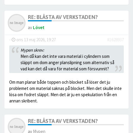
RE: BLÅSTA AV VERKSTADEN?
av
Lövet
-
ons 13 maj 2026, 19:27
#1628937
Mypen skrev:
Men då kan det inte vara material i cylindern som
släppt om dom anger planslipning som alternativ så
vad kan det då vara för material som försvunnit?
Om man planar både toppen och blocket så löser det ju
problemet om material saknas på blocket. Men det skulle inte
lösa om fodret släppt. Men det är ju en spekulation från en
annan skribent.
RE: BLÅSTA AV VERKSTADEN?
av
Mypen