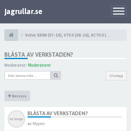
jagrullar.se
Toggle
Navigatio
Volvo S80N (07-16), V70 II (08-16), XC70 II (08-16)
BLÅSTA AV VERKSTADEN?
Moderator:
Moderatorer
13 inlägg
Besvara
BLÅSTA AV VERKSTADEN?
av
Mypen