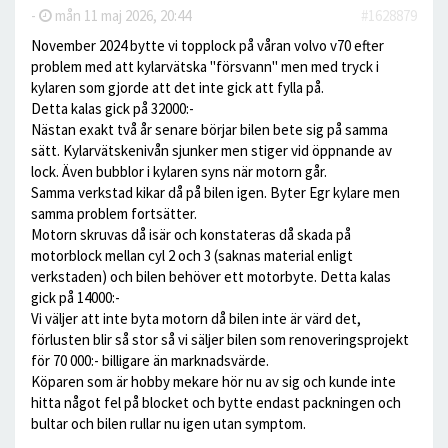
-
mån 11 maj 2026, 20:44
#1628879
November 2024 bytte vi topplock på våran volvo v70 efter
problem med att kylarvätska "försvann" men med tryck i
kylaren som gjorde att det inte gick att fylla på.
Detta kalas gick på 32000:-
Nästan exakt två år senare börjar bilen bete sig på samma
sätt. Kylarvätskenivån sjunker men stiger vid öppnande av
lock. Även bubblor i kylaren syns när motorn går.
Samma verkstad kikar då på bilen igen. Byter Egr kylare men
samma problem fortsätter.
Motorn skruvas då isär och konstateras då skada på
motorblock mellan cyl 2 och 3 (saknas material enligt
verkstaden) och bilen behöver ett motorbyte. Detta kalas
gick på 14000:-
Vi väljer att inte byta motorn då bilen inte är värd det,
förlusten blir så stor så vi säljer bilen som renoveringsprojekt
för 70 000:- billigare än marknadsvärde.
Köparen som är hobby mekare hör nu av sig och kunde inte
hitta något fel på blocket och bytte endast packningen och
bultar och bilen rullar nu igen utan symptom.