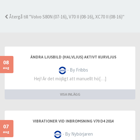
Återgå till "Volvo S80N (07-16), V70 II (08-16), XC70 II (08-16)"
ÄNDRA LJUSBILD (HALVLJUS) AKTIVT KURVLJUS
08
aug
- By Fribbs
Hej! Är det möjligt att manuellt hö[…]
VISA INLÄGG
VIBRATIONER VID INBROMSNING V70 D4 2014
07
aug
- By Nybörjaren