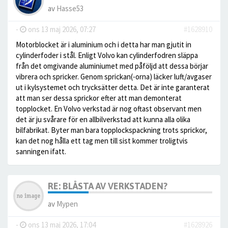
av
Hasse53
-
ons 13 maj 2026, 07:27
#1628910
Motorblocket är i aluminium och i detta har man gjutit in
cylinderfoder i stål. Enligt Volvo kan cylinderfodren släppa
från det omgivande aluminiumet med påföljd att dessa börjar
vibrera och spricker. Genom sprickan(-orna) läcker luft/avgaser
ut i kylsystemet och trycksätter detta. Det är inte garanterat
att man ser dessa sprickor efter att man demonterat
topplocket. En Volvo verkstad är nog oftast observant men
det är ju svårare för en allbilverkstad att kunna alla olika
bilfabrikat. Byter man bara topplockspackning trots sprickor,
kan det nog hålla ett tag men till sist kommer troligtvis
sanningen ifatt.
RE: BLÅSTA AV VERKSTADEN?
av
Mypen
-
ons 13 maj 2026, 17:04
#1628926