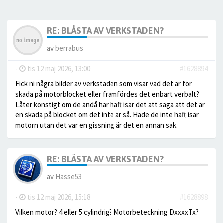
RE: BLÅSTA AV VERKSTADEN?
av
berrabus
-
tis 12 maj 2026, 13:00
#1628894
Fick ni några bilder av verkstaden som visar vad det är för
skada på motorblocket eller framfördes det enbart verbalt?
Låter konstigt om de ändå har haft isär det att säga att det är
en skada på blocket om det inte är så. Hade de inte haft isär
motorn utan det var en gissning är det en annan sak.
RE: BLÅSTA AV VERKSTADEN?
av
Hasse53
-
tis 12 maj 2026, 15:18
#1628898
Vilken motor? 4 eller 5 cylindrig? Motorbeteckning DxxxxTx?