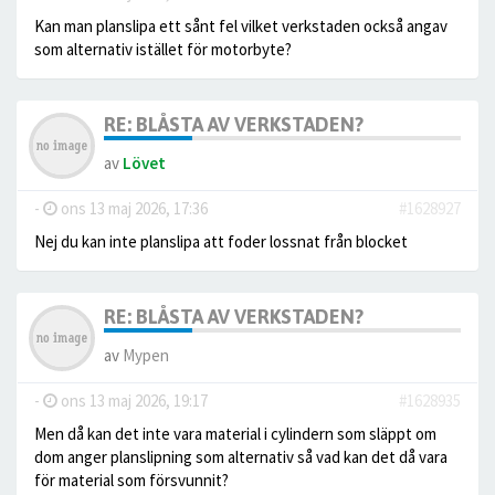
Kan man planslipa ett sånt fel vilket verkstaden också angav
som alternativ istället för motorbyte?
RE: BLÅSTA AV VERKSTADEN?
av
Lövet
-
ons 13 maj 2026, 17:36
#1628927
Nej du kan inte planslipa att foder lossnat från blocket
RE: BLÅSTA AV VERKSTADEN?
av
Mypen
-
ons 13 maj 2026, 19:17
#1628935
Men då kan det inte vara material i cylindern som släppt om
dom anger planslipning som alternativ så vad kan det då vara
för material som försvunnit?