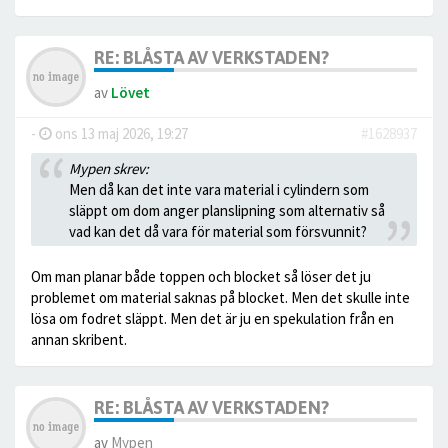
RE: BLÅSTA AV VERKSTADEN?
av
Lövet
-
ons 13 maj 2026, 19:27
#1628937
Mypen skrev:
Men då kan det inte vara material i cylindern som
släppt om dom anger planslipning som alternativ så
vad kan det då vara för material som försvunnit?
Om man planar både toppen och blocket så löser det ju
problemet om material saknas på blocket. Men det skulle inte
lösa om fodret släppt. Men det är ju en spekulation från en
annan skribent.
RE: BLÅSTA AV VERKSTADEN?
av
Mypen