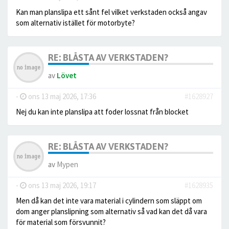
Kan man planslipa ett sånt fel vilket verkstaden också angav
som alternativ istället för motorbyte?
RE: BLÅSTA AV VERKSTADEN?
av
Lövet
-
ons 13 maj 2026, 17:36
#1628927
Nej du kan inte planslipa att foder lossnat från blocket
RE: BLÅSTA AV VERKSTADEN?
av
Mypen
-
ons 13 maj 2026, 19:17
#1628935
Men då kan det inte vara material i cylindern som släppt om
dom anger planslipning som alternativ så vad kan det då vara
för material som försvunnit?