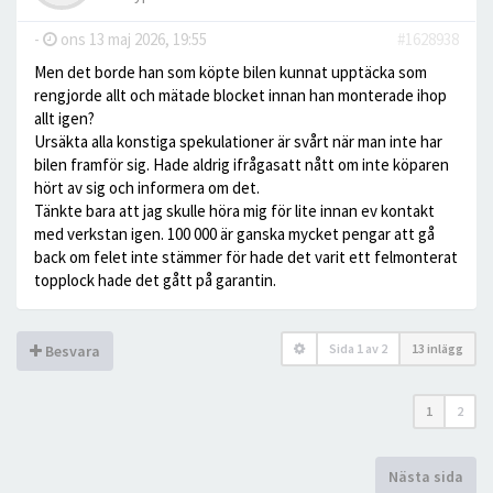
-
ons 13 maj 2026, 19:55
#1628938
Men det borde han som köpte bilen kunnat upptäcka som
rengjorde allt och mätade blocket innan han monterade ihop
allt igen?
Ursäkta alla konstiga spekulationer är svårt när man inte har
bilen framför sig. Hade aldrig ifrågasatt nått om inte köparen
hört av sig och informera om det.
Tänkte bara att jag skulle höra mig för lite innan ev kontakt
med verkstan igen. 100 000 är ganska mycket pengar att gå
back om felet inte stämmer för hade det varit ett felmonterat
topplock hade det gått på garantin.
Sida
1
av
2
13 inlägg
Besvara
1
2
Nästa sida