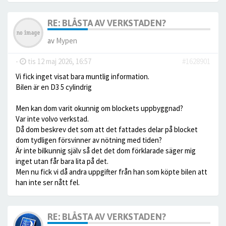
RE: BLÅSTA AV VERKSTADEN?
av
Mypen
-
tis 12 maj 2026, 16:57
#1628901
Vi fick inget visat bara muntlig information.
Bilen är en D3 5 cylindrig
Men kan dom varit okunnig om blockets uppbyggnad?
Var inte volvo verkstad.
Då dom beskrev det som att det fattades delar på blocket
dom tydligen försvinner av nötning med tiden?
Är inte bilkunnig själv så det det dom förklarade säger mig
inget utan får bara lita på det.
Men nu fick vi då andra uppgifter från han som köpte bilen att
han inte ser nått fel.
RE: BLÅSTA AV VERKSTADEN?