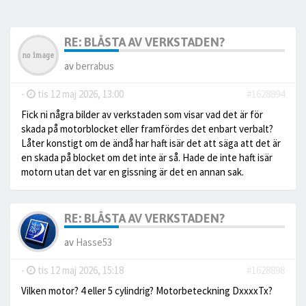
RE: BLÅSTA AV VERKSTADEN?
av
berrabus
-
tis 12 maj 2026, 13:00
#1628894
Fick ni några bilder av verkstaden som visar vad det är för
skada på motorblocket eller framfördes det enbart verbalt?
Låter konstigt om de ändå har haft isär det att säga att det är
en skada på blocket om det inte är så. Hade de inte haft isär
motorn utan det var en gissning är det en annan sak.
RE: BLÅSTA AV VERKSTADEN?
av
Hasse53
-
tis 12 maj 2026, 15:18
#1628898
Vilken motor? 4 eller 5 cylindrig? Motorbeteckning DxxxxTx?