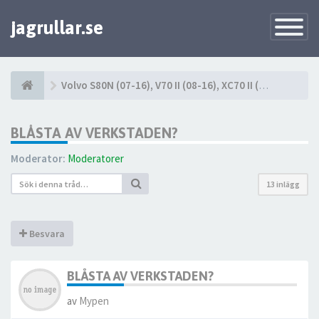
jagrullar.se
Toggle
Navigatio
Volvo S80N (07-16), V70 II (08-16), XC70 II (08-16)
BLÅSTA AV VERKSTADEN?
Moderator:
Moderatorer
13 inlägg
Besvara
BLÅSTA AV VERKSTADEN?
av
Mypen