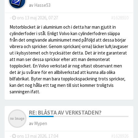
av
Hasse53
-
ons 13 maj 2026, 07:27
#1628910
Motorblocket är i aluminium och i detta har man gjutit in
cylinderfoder i stål. Enligt Volvo kan cylinderfodren släppa
från det omgivande aluminiumet med påföljd att dessa börjar
vibrera och spricker. Genom sprickan(-orna) läcker luft/avgaser
ut i kylsystemet och trycksätter detta. Det är inte garanterat
att man ser dessa sprickor efter att man demonterat
topplocket. En Volvo verkstad är nog oftast observant men
det är ju svårare för en allbilverkstad att kunna alla olika
bilfabrikat. Byter man bara topplockspackning trots sprickor,
kan det nog hålla ett tag men till sist kommer troligtvis
sanningen ifatt.
RE: BLÅSTA AV VERKSTADEN?
av
Mypen
-
ons 13 maj 2026, 17:04
#1628926