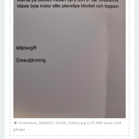
Screenshot_20260513_191243_Gallery.jpg (1.97 MiB) Visad 1224
gånger