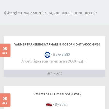
Återgå till "Volvo S80N (07-16), V70 II (08-16), XC70 II (08-16)"
VÄRMER PARKERINGSVÄRMAREN MOTORN ÖHT V60CC -19/20
08
aug
- By AxelE80
Är det någon som har en nyare XC60 (-22[…]
VISA INLÄGG
V70 2013 GÅR I LIMP MODE (LÖST)
08
aug
- By sthlm