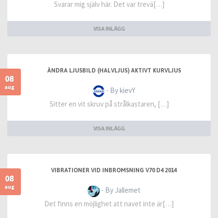
Svarar mig själv här. Det var trevä[…]
VISA INLÄGG
ÄNDRA LJUSBILD (HALVLJUS) AKTIVT KURVLJUS
08
aug
- By kievY
Sitter en vit skruv på strålkastaren, […]
VISA INLÄGG
VIBRATIONER VID INBROMSNING V70 D4 2014
08
aug
- By Jallemet
Det finns en möjlighet att navet inte är[…]