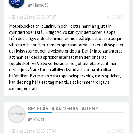
av
Hasse53
-
ons 13 maj 2026, 07:27
#1628910
Motorblocket är i aluminium och i detta har man gjutit in
cylinderfoder i stål. Enligt Volvo kan cylinderfodren släppa
från det omgivande aluminiumet med påföljd att dessa börjar
vibrera och spricker. Genom sprickan(-orna) läcker luft/avgaser
ut i kylsystemet och trycksätter detta. Det är inte garanterat
att man ser dessa sprickor efter att man demonterat
topplocket. En Volvo verkstad är nog oftast observant men
det är ju svårare för en allbilverkstad att kunna alla olika
bilfabrikat. Byter man bara topplockspackning trots sprickor,
kan det nog hålla ett tag men till sist kommer troligtvis
sanningen ifatt.
RE: BLÅSTA AV VERKSTADEN?
av
Mypen
-
ons 13 maj 2026, 17:04
#1628926