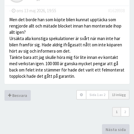
-
ons 13 maj 2026, 19:55
#1628938
Men det borde han som köpte bilen kunnat upptäcka som
rengjorde allt och mätade blocket innan han monterade ihop
allt igen?
Ursäkta alla konstiga spekulationer är svårt när man inte har
bilen framför sig. Hade aldrig ifrågasatt nått om inte köparen
hört av sig och informera om det.
Tänkte bara att jag skulle höra mig för lite innan ev kontakt
med verkstan igen. 100 000 är ganska mycket pengar att gå
back om felet inte stämmer för hade det varit ett felmonterat
topplock hade det gått på garantin.
Sida
1
av
2
13 inlägg
Besvara
1
2
Nästa sida