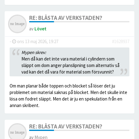
RE: BLÅSTA AV VERKSTADEN?
av
Lövet
-
ons 13 maj 2026, 19:27
#1628937
Mypen skrev:
Men då kan det inte vara material i cylindern som
släppt om dom anger planslipning som alternativ så
vad kan det då vara för material som försvunnit?
Om man planar både toppen och blocket så löser det ju
problemet om material saknas på blocket. Men det skulle inte
lösa om fodret släppt. Men det är ju en spekulation från en
annan skribent.
RE: BLÅSTA AV VERKSTADEN?
av
Mypen