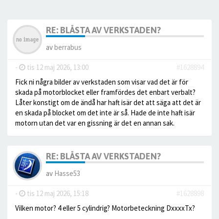
RE: BLÅSTA AV VERKSTADEN?
av
berrabus
-
tis 12 maj 2026, 13:00
#1628894
Fick ni några bilder av verkstaden som visar vad det är för
skada på motorblocket eller framfördes det enbart verbalt?
Låter konstigt om de ändå har haft isär det att säga att det är
en skada på blocket om det inte är så. Hade de inte haft isär
motorn utan det var en gissning är det en annan sak.
RE: BLÅSTA AV VERKSTADEN?
av
Hasse53
-
tis 12 maj 2026, 15:18
#1628898
Vilken motor? 4 eller 5 cylindrig? Motorbeteckning DxxxxTx?