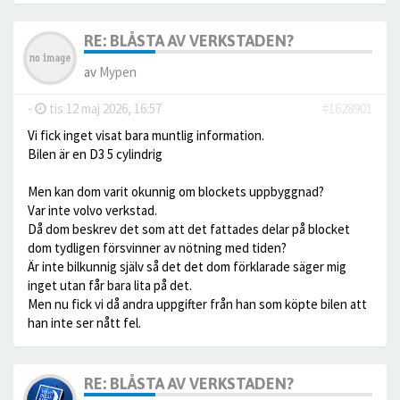
RE: BLÅSTA AV VERKSTADEN?
av
Mypen
-
tis 12 maj 2026, 16:57
#1628901
Vi fick inget visat bara muntlig information.
Bilen är en D3 5 cylindrig
Men kan dom varit okunnig om blockets uppbyggnad?
Var inte volvo verkstad.
Då dom beskrev det som att det fattades delar på blocket
dom tydligen försvinner av nötning med tiden?
Är inte bilkunnig själv så det det dom förklarade säger mig
inget utan får bara lita på det.
Men nu fick vi då andra uppgifter från han som köpte bilen att
han inte ser nått fel.
RE: BLÅSTA AV VERKSTADEN?