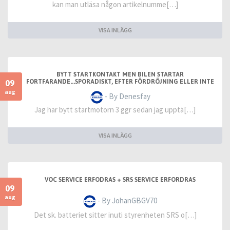
kan man utläsa någon artikelnumme[…]
VISA INLÄGG
BYTT STARTKONTAKT MEN BILEN STARTAR
09
FORTFARANDE...SPORADISKT, EFTER FÖRDRÖJNING ELLER INTE
ALLS
aug
- By Denesfay
Jag har bytt startmotorn 3 ggr sedan jag upptä[…]
VISA INLÄGG
VOC SERVICE ERFODRAS + SRS SERVICE ERFORDRAS
09
aug
- By JohanGBGV70
Det sk. batteriet sitter inuti styrenheten SRS o[…]