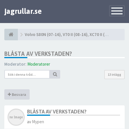
jagrullar.se
Toggle
Navigatio
Volvo S80N (07-16), V70 II (08-16), XC70 II (08-16)
BLÅSTA AV VERKSTADEN?
Moderator:
Moderatorer
13 inlägg
Besvara
BLÅSTA AV VERKSTADEN?
av
Mypen