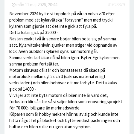
-
mån 11 maj 2026, 20:44
#1628879
November 2024 bytte vi topplock på våran volvo v70 efter
problem med att kylarvätska "försvann" men med tryck i
kylaren som gjorde att det inte gick att fylla på.
Detta kalas gick på 32000:-
Nästan exakt två år senare börjar bilen bete sig på samma
sätt. Kylarvätskenivån sjunker men stiger vid öppnande av
lock. Även bubblor i kylaren syns när motorn går.
Samma verkstad kikar då på bilen igen. Byter Egr kylare men
samma problem fortsätter.
Motorn skruvas då isär och konstateras då skada på
motorblock mellan cyl 2 och 3 (saknas material enligt
verkstaden) och bilen behöver ett motorbyte. Detta kalas
gick på 14000:-
Vi väljer att inte byta motorn då bilen inte är värd det,
förlusten blir så stor så vi säljer bilen som renoveringsprojekt
för 70 000:- billigare än marknadsvärde.
Köparen som är hobby mekare hör nu av sig och kunde inte
hitta något fel på blocket och bytte endast packningen och
bultar och bilen rullar nu igen utan symptom.