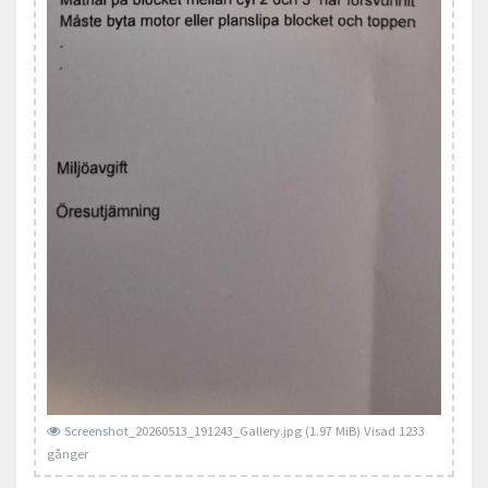
Screenshot_20260513_191243_Gallery.jpg (1.97 MiB) Visad 1233
gånger