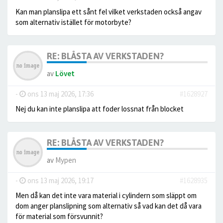
Kan man planslipa ett sånt fel vilket verkstaden också angav
som alternativ istället för motorbyte?
RE: BLÅSTA AV VERKSTADEN?
av
Lövet
-
ons 13 maj 2026, 17:36
#1628927
Nej du kan inte planslipa att foder lossnat från blocket
RE: BLÅSTA AV VERKSTADEN?
av
Mypen
-
ons 13 maj 2026, 19:17
#1628935
Men då kan det inte vara material i cylindern som släppt om
dom anger planslipning som alternativ så vad kan det då vara
för material som försvunnit?