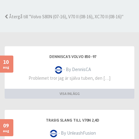
Återgå till "Volvo S80N (07-16), V70 II (08-16), XC70 II (08-16)"
DENNISCA'S VOLVO 850 -97
10
aug
- By DennisCA
Problemet tror jag är själva tuben, den […]
VISA INLÄGG
TRASIG SLANG TILL V70N 2,4D
09
aug
- By UnleashFusion