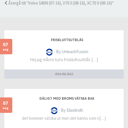
Återgå till "Volvo S80N (07-16), V70 II (08-16), XC70 II (08-16)"
FRISKLUFTSUTBLÅS
07
aug
- By UnleashFusion
Hej jag måste byta friskluftsutblås […]
VISA INLÄGG
DÅLIGT MED BROMS VÄTSKA BAK
07
aug
- By Eliaslindh
det kommer vätska ut men det känns som n[…]