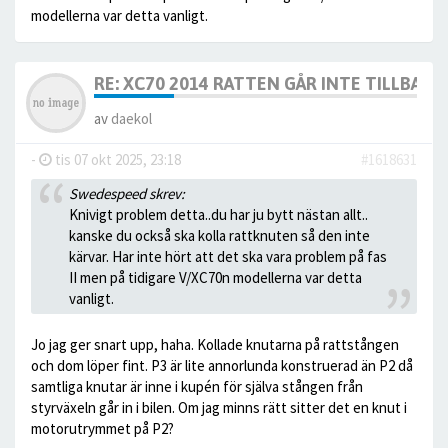
modellerna var detta vanligt.
RE: XC70 2014 RATTEN GÅR INTE TILLBAKA
av
daekol
-
tis 07 okt 2025, 23:18
#1618631
Swedespeed skrev:
Knivigt problem detta..du har ju bytt nästan allt..
kanske du också ska kolla rattknuten så den inte
kärvar. Har inte hört att det ska vara problem på fas
II men på tidigare V/XC70n modellerna var detta
vanligt.
Jo jag ger snart upp, haha. Kollade knutarna på rattstången
och dom löper fint. P3 är lite annorlunda konstruerad än P2 då
samtliga knutar är inne i kupén för själva stången från
styrväxeln går in i bilen. Om jag minns rätt sitter det en knut i
motorutrymmet på P2?