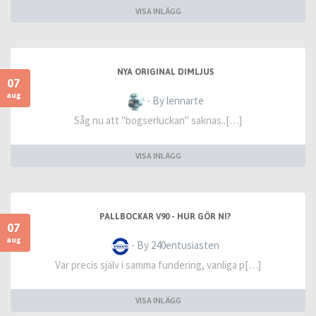
VISA INLÄGG
NYA ORIGINAL DIMLJUS
07
aug
- By lennarte
Såg nu att "bogserluckan" saknas..[…]
VISA INLÄGG
PALLBOCKAR V90 - HUR GÖR NI?
07
aug
- By 240entusiasten
Var precis själv i samma fundering, vanliga p[…]
VISA INLÄGG