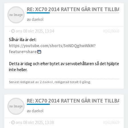
RE: XC70 2014 RATTEN GÅR INTE TILLBAKA
av
daekol
-
ons 08 okt 2025, 13:34
#1618668
Såhär illa är det:
https://youtube.com/shorts/5nNDQghwWkM?
feature=share
Detta är idag och efter bytet av servobehållaren så det hjälpte
inte heller.
Senast redigerad av 2
daekol
, redigerad totalt 0 gång.
RE: XC70 2014 RATTEN GÅR INTE TILLBAKA
av
daekol
-
ons 08 okt 2025, 13:38
#1618669