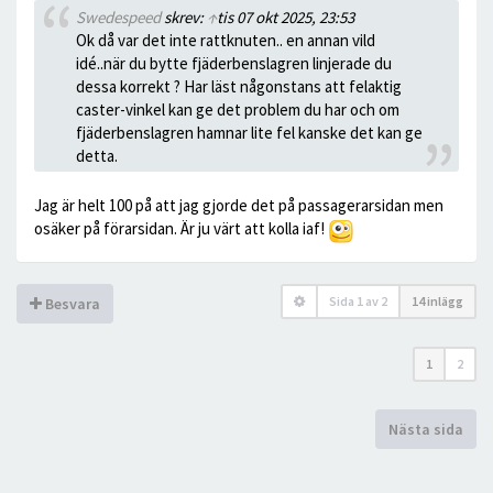
Swedespeed
skrev:
↑
tis 07 okt 2025, 23:53
Ok då var det inte rattknuten.. en annan vild
idé..när du bytte fjäderbenslagren linjerade du
dessa korrekt ? Har läst någonstans att felaktig
caster-vinkel kan ge det problem du har och om
fjäderbenslagren hamnar lite fel kanske det kan ge
detta.
Jag är helt 100 på att jag gjorde det på passagerarsidan men
osäker på förarsidan. Är ju värt att kolla iaf!
Sida
1
av
2
14 inlägg
Besvara
1
2
Nästa sida