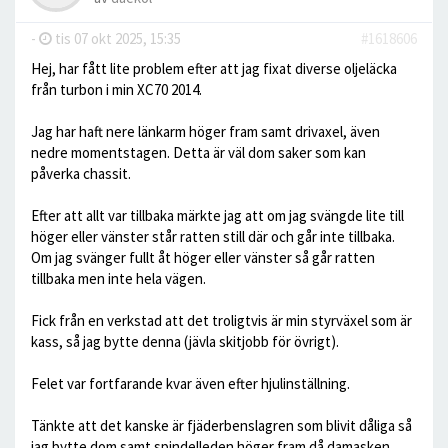
-
tis 07 okt 2025, 15:35
#1618606
Hej, har fått lite problem efter att jag fixat diverse oljeläcka
från turbon i min XC70 2014.
Jag har haft nere länkarm höger fram samt drivaxel, även
nedre momentstagen. Detta är väl dom saker som kan
påverka chassit.
Efter att allt var tillbaka märkte jag att om jag svängde lite till
höger eller vänster står ratten still där och går inte tillbaka.
Om jag svänger fullt åt höger eller vänster så går ratten
tillbaka men inte hela vägen.
Fick från en verkstad att det troligtvis är min styrväxel som är
kass, så jag bytte denna (jävla skitjobb för övrigt).
Felet var fortfarande kvar även efter hjulinställning.
Tänkte att det kanske är fjäderbenslagren som blivit dåliga så
jag bytte dom samt spindelleden höger fram då damasken