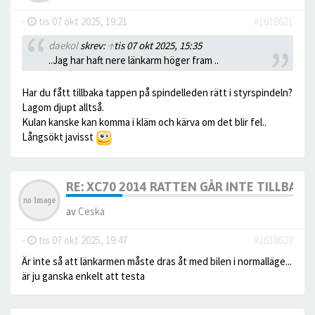
-
tis 07 okt 2025, 19:21
#1618621
daekol
skrev:
↑
tis 07 okt 2025, 15:35
..Jag har haft nere länkarm höger fram ..
Har du fått tillbaka tappen på spindelleden rätt i styrspindeln?
Lagom djupt alltså.
Kulan kanske kan komma i kläm och kärva om det blir fel..
Långsökt javisst
RE: XC70 2014 RATTEN GÅR INTE TILLBAKA
av
Ceska
-
tis 07 okt 2025, 19:47
#1618623
Är inte så att länkarmen måste dras åt med bilen i normalläge...
är ju ganska enkelt att testa