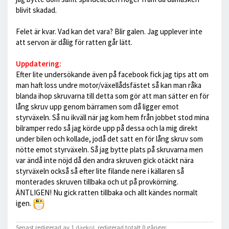
blivit skadad.
Felet är kvar. Vad kan det vara? Blir galen. Jag upplever inte
att servon är dålig för ratten går lätt.
Uppdatering:
Efter lite undersökande även på facebook fick jag tips att om
man haft loss undre motor/växellådsfästet så kan man råka
blanda ihop skruvarna till detta som gör att man sätter en för
lång skruv upp genom bärramen som då ligger emot
styrväxeln. Så nu ikväll när jag kom hem från jobbet stod mina
bilramper redo så jag körde upp på dessa och la mig direkt
under bilen och kollade, jodå det satt en för lång skruv som
nötte emot styrväxeln. Så jag bytte plats på skruvarna men
var ändå inte nöjd då den andra skruven gick otäckt nära
styrväxeln också så efter lite filande nere i källaren så
monterades skruven tillbaka och ut på provkörning.
ÄNTLIGEN! Nu gick ratten tillbaka och allt kändes normalt
igen.
Senast redigerad av 1
daekol
, redigerad totalt 0 gånger.