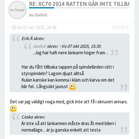
RE: XC70 2014 RATTEN GÅR INTE TILLBAKA
av
daekol
-
tis 07 okt 2025, 20:49
#1618625
Erik Å skrev:
daekol
skrev:
↑
tis 07 okt 2025, 15:35
..Jag har haft nere länkarm höger fram ..
Har du fått tillbaka tappen på spindelleden rätt i
styrspindeln? Lagom djupt alltså.
Kulan kanske kan komma i kläm och kärva om det
blir fel.. Långsökt javisst
Det var jag väldigt noga med, gick inte att få i skruven annars.
Ceska skrev:
Är inte så att länkarmen måste dras åt med bilen i
normalläge... är ju ganska enkelt att testa