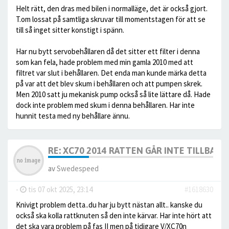
Helt rätt, den dras med bilen i normalläge, det är också gjort.
T.om lossat på samtliga skruvar till momentstagen för att se
till så inget sitter konstigt i spänn.
Har nu bytt servobehållaren då det sitter ett filter i denna
som kan fela, hade problem med min gamla 2010 med att
filtret var slut i behållaren. Det enda man kunde märka detta
på var att det blev skum i behållaren och att pumpen skrek.
Men 2010 satt ju mekanisk pump också så lite lättare då. Hade
dock inte problem med skum i denna behållaren. Har inte
hunnit testa med ny behållare ännu.
RE: XC70 2014 RATTEN GÅR INTE TILLBAKA
av
Swedespeed
-
tis 07 okt 2025, 23:14
#1618630
Knivigt problem detta..du har ju bytt nästan allt.. kanske du
också ska kolla rattknuten så den inte kärvar. Har inte hört att
det ska vara problem på fas II men på tidigare V/XC70n