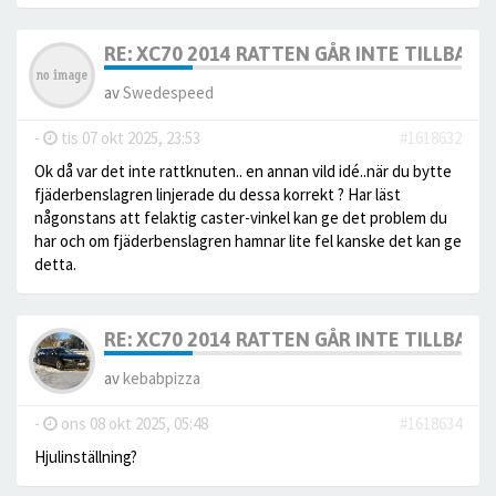
RE: XC70 2014 RATTEN GÅR INTE TILLBAKA
av
Swedespeed
-
tis 07 okt 2025, 23:53
#1618632
Ok då var det inte rattknuten.. en annan vild idé..när du bytte
fjäderbenslagren linjerade du dessa korrekt ? Har läst
någonstans att felaktig caster-vinkel kan ge det problem du
har och om fjäderbenslagren hamnar lite fel kanske det kan ge
detta.
RE: XC70 2014 RATTEN GÅR INTE TILLBAKA
av
kebabpizza
-
ons 08 okt 2025, 05:48
#1618634
Hjulinställning?