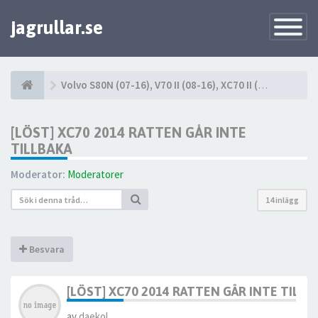
jagrullar.se
Toggle
Navigatio
Volvo S80N (07-16), V70 II (08-16), XC70 II (08-16)
[LÖST] XC70 2014 RATTEN GÅR INTE
TILLBAKA
Moderator:
Moderatorer
14 inlägg
Besvara
[LÖST] XC70 2014 RATTEN GÅR INTE TILLB
av
daekol