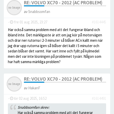
RE: VOLVO XC70 - 2012 (AC PROBLEM)
av
Snabbsomfan
-
fre 01 aug 2025, 23:27
#1614445
Har också samma problem med att det fungerar ibland och
ibland inte. Det märkligaste är att om jag kör på motorvägen
och drar ner rutorna i 2-3 minuter så blåser ACn kallt men när
jag drar upp rutorna igen så blåser det kallt i 5 minuter och
sedan blåser det varmt. Har vart inne och fyllt på kylmedel
men det var inte lösningen på problemet tyvärr. Någon som
har haft samma märkliga problem?
RE: VOLVO XC70 - 2012 (AC PROBLEM)
av
HakanF
-
lör 02 aug 2025, 16:52
#1614491
Snabbsomfan skrev:
Har också samma problem med att det fungerar