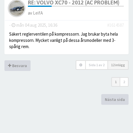
RE: VOLVO XC70 - 2012 (AC PROBLEM)
av
LeifA
-
mån 04 aug 2025, 16:36
#1614587
Säkert reglerventilen på kompressorn. Jag brukar byta hela
kompressorn. Mycket vanligt på dessa årsmodeller med 3-
spårig rem.
Sida
1
av
2
12 inlägg
Besvara
1
2
Nästa sida