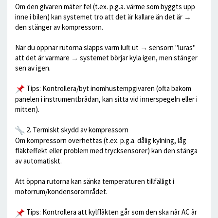
Om den givaren mäter fel (t.ex. p.g.a. värme som byggts upp
inne i bilen) kan systemet tro att det är kallare än det är →
den stänger av kompressorn.
När du öppnar rutorna släpps varm luft ut → sensorn "luras"
att det är varmare → systemet börjar kyla igen, men stänger
sen av igen.
Tips: Kontrollera/byt inomhustempgivaren (ofta bakom
panelen i instrumentbrädan, kan sitta vid innerspegeln eller i
mitten).
2. Termiskt skydd av kompressorn
Om kompressorn överhettas (t.ex. p.g.a. dålig kylning, låg
fläkteffekt eller problem med trycksensorer) kan den stänga
av automatiskt.
Att öppna rutorna kan sänka temperaturen tillfälligt i
motorrum/kondensorområdet.
Tips: Kontrollera att kylfläkten går som den ska när AC är