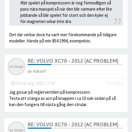
Mät spelet på kompressorn är nog förmodligen så
pass nära maxspel så när den blir varmare efter lite
jobbande så blir spelet för stort och den kyler ej
för magneten orkar inte dra.
Det där verkar dock ha varit mer förekommande på tidigare
modeller. Hände på min 854 1994, exempelvis.
RE: VOLVO XC70 - 2012 (AC PROBLEM)
av
HakanF
-
fre 01 aug 2025, 17:20
#1614414
Jag gissar på reglerventilen på kompressorn.
Testa att stänga av acn på knappen i ca 10 sek sedan på så
kan den fungera till nästa gång den strular.
RE: VOLVO XC70 - 2012 (AC PROBLEM)