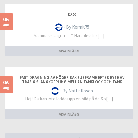
EX60
06
aug
- By Kermit75
Samma visa igen…. ” Han blev för[…]
VISA INLÄGG
FAST DRAGNING AV HÖGER BAK SUBFRAME EFTER BYTE AV
06
TRASIG SLANGKOPPLING MELLAN TANKLOCK OCH TANK
aug
- By MattisRosen
Hej! Du kan inte ladda upp en bild på de &o[…]
VISA INLÄGG