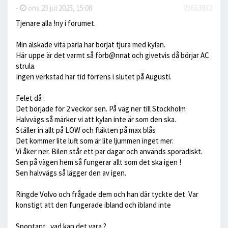
-
ons 23 jul 2025, 15:08
#1613832
Tjenare alla !ny i forumet.
Min älskade vita pärla har börjat tjura med kylan.
Här uppe är det varmt så förb@nnat och givetvis då börjar AC
strula.
Ingen verkstad har tid förrens i slutet på Augusti.
Felet då :
Det började för 2 veckor sen. På väg ner till Stockholm
Halvvägs så märker vi att kylan inte är som den ska.
Ställer in allt på LOW och fläkten på max blås
Det kommer lite luft som är lite ljummen inget mer.
Vi åker ner. Bilen står ett par dagar och används sporadiskt.
Sen på vägen hem så fungerar allt som det ska igen !
Sen halvvägs så lägger den av igen.
Ringde Volvo och frågade dem och han där tyckte det. Var
konstigt att den fungerade ibland och ibland inte
Spontant.. vad kan det vara ?