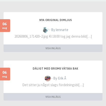
NYA ORIGINAL DIMLJUS
06
aug
- By lennarte
20260806_171420~2.jpg Kl 18:00 tog jag denna bild[…]
VISA INLÄGG
DÅLIGT MED BROMS VÄTSKA BAK
06
aug
- By Erik Å
Det sitter ju något slags fördelningsbl[…]
VISA INLÄGG