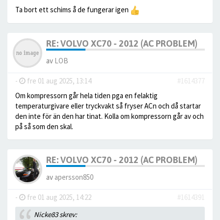
Ta bort ett schims å de fungerar igen
RE: VOLVO XC70 - 2012 (AC PROBLEM)
av
LOB
-
fre 01 aug 2025, 13:14
#1614377
Om kompressorn går hela tiden pga en felaktig
temperaturgivare eller tryckvakt så fryser ACn och då startar
den inte för än den har tinat. Kolla om kompressorn går av och
på så som den skal.
RE: VOLVO XC70 - 2012 (AC PROBLEM)
av
apersson850
-
fre 01 aug 2025, 14:22
#1614391
Nicke83 skrev: