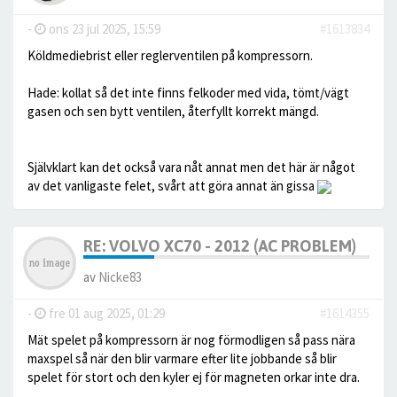
-
ons 23 jul 2025, 15:59
#1613834
Köldmediebrist eller reglerventilen på kompressorn.
Hade: kollat så det inte finns felkoder med vida, tömt/vägt
gasen och sen bytt ventilen, återfyllt korrekt mängd.
Självklart kan det också vara nåt annat men det här är något
av det vanligaste felet, svårt att göra annat än gissa
RE: VOLVO XC70 - 2012 (AC PROBLEM)
av
Nicke83
-
fre 01 aug 2025, 01:29
#1614355
Mät spelet på kompressorn är nog förmodligen så pass nära
maxspel så när den blir varmare efter lite jobbande så blir
spelet för stort och den kyler ej för magneten orkar inte dra.