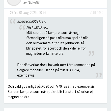
av
Nicke83
-
fre 01 aug 2025, 20:56
#1614430
apersson850 skrev:
Nicke83 skrev:
Mät spelet på kompressorn är nog
förmodligen så pass nära maxspel så när
den blir varmare efter lite jobbande så
blir spelet för stort och den kyler ej för
magneten orkar inte dra.
Det där verkar dock ha varit mer förekommande på
tidigare modeller. Hände på min 854 1994,
exempelvis.
Och väldigt vanligt på XC70 och V70 fas2 med exempelvis
Sanden kompressorn när spelet blir för stort så orkar ej
magneten dra.