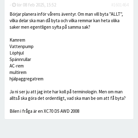
-
lör 08 feb 2025, 15:52
#1601464
Börjar planera inför vårens äventyr. Om man vill byta "ALLT",
vilka delar ska man då byta och vilka remmar kan heta olika
saker men egentligen syfta på samma sak?
Kamrem
Vattenpump
Löphjul
Spännrullar
AC-rem
multirem
hjälpaggregatrem
Ja ni ser ju att jag inte har koll på terminologin. Men om man
alltså ska göra det ordentligt, vad ska man be om att få byta?
Bilen i fråga är en XC70 D5 AWD 2008