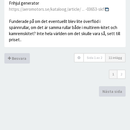
Frihjul generator
https://aeromotors.se/kataloog/article/ ... -03653-skf
Funderade på om det eventuellt blev lite överflöd i
spännrullar, om det är samma rullar både i multirem-kitet och
kamremskitet? Inte hela världen om det skulle vara så, sett till
priset..
Sida
1
av
2
11 inlägg
Besvara
1
2
Nästa sida