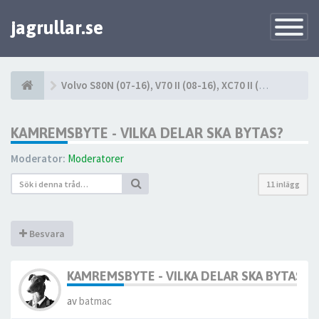
jagrullar.se
Toggle
Navigatio
Volvo S80N (07-16), V70 II (08-16), XC70 II (08-16)
KAMREMSBYTE - VILKA DELAR SKA BYTAS?
Moderator:
Moderatorer
11 inlägg
Besvara
KAMREMSBYTE - VILKA DELAR SKA BYTAS?
av
batmac