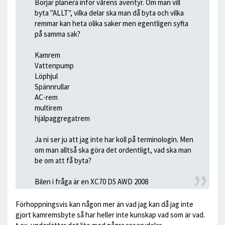
Börjar planera inför vårens äventyr. Om man vill
byta "ALLT", vilka delar ska man då byta och vilka
remmar kan heta olika saker men egentligen syfta
på samma sak?
Kamrem
Vattenpump
Löphjul
Spännrullar
AC-rem
multirem
hjälpaggregatrem
Ja ni ser ju att jag inte har koll på terminologin. Men
om man alltså ska göra det ordentligt, vad ska man
be om att få byta?
Bilen i fråga är en XC70 D5 AWD 2008
Förhoppningsvis kan någon mer än vad jag kan då jag inte
gjort kamremsbyte så har heller inte kunskap vad som är vad.