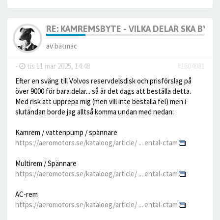
RE: KAMREMSBYTE - VILKA DELAR SKA BYTA
av
batmac
-
tis 11 mar 2025, 14:48
#1604081
Efter en sväng till Volvos reservdelsdisk och prisförslag på
över 9000 för bara delar... så är det dags att beställa detta.
Med risk att upprepa mig (men vill inte beställa fel) men i
slutändan borde jag alltså komma undan med nedan:
Kamrem / vattenpump / spännare
https://aeromotors.se/kataloog/article/ ... ental-ctam
Multirem / Spännare
https://aeromotors.se/kataloog/article/ ... ental-ctam
AC-rem
https://aeromotors.se/kataloog/article/ ... ental-ctam