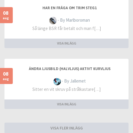
HAR EN FRÅGA OM TRIM STEG1
08
aug
- By Marlboroman
Så länge BSR får betalt och man f[…]
VISA INLÄGG
ÄNDRA LJUSBILD (HALVLJUS) AKTIVT KURVLJUS
08
aug
- By Jallemet
Sitter en vit skruv på strålkastare[…]
VISA INLÄGG
VISA FLER INLÄGG