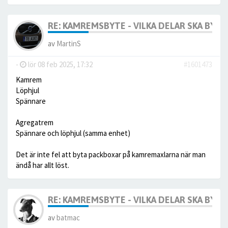
RE: KAMREMSBYTE - VILKA DELAR SKA BYTA
av
MartinS
-
lör 08 feb 2025, 17:32
#1601473
Kamrem
Löphjul
Spännare
Agregatrem
Spännare och löphjul (samma enhet)
Det är inte fel att byta packboxar på kamremaxlarna när man
ändå har allt löst.
RE: KAMREMSBYTE - VILKA DELAR SKA BYTA
av
batmac