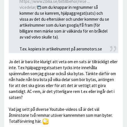
https://www2.bilia.se/biltillbehor/rese ...
vicedelar/
om du knappar in regnummer så
kommer du se kamrem, hjälpaggregat(sats) och
vissa av det du eftersöker och under kommer du se
artikelnummer som du kan googla/få fram (för
billigare men märke som är välkända för en bråkdel
av vad volvo skulle ta).
T.ex. kopiera in artikelnumret på aeromotors.se
Jo det är bara lite klurigt att veta om en sats är tillräckligt eller
inte. T.ex hjälpaggregatsatsen tycks inte innehålla
spännrullen som jag gissar också ska bytas. Tänkte därför om
nån hade nån bra lista på vilka delar som bör bytas, antingen
för att det ska göras eller för att det är vettigt att göra
samtidigt. AC-rem, är det ytterligare rem t.ex eller ingår det i
satsen?
Vad jag sett på diverse Youtube-videos så är det väl
åtminstone två remmar utöver kamremmen som man byter.
Totalförvirring här.