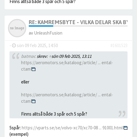
Finns alltså både 3 spår och 5 spår?
RE: KAMREMSBYTE - VILKA DELAR SKA BYTA
av
UnleashFusion
-
sön 09 feb 2025, 14:50
#1601523
batmac
skrev:
↑
sön 09 feb 2025, 13:11
https://aeromotors.se/kataloog/article/ ... ental-
ctam
eller
https://aeromotors.se/kataloog/article/ ... ental-
ctam
Finns alltså både 3 spår och 5 spår?
5spår:
https://vparts.se/se/volvo-xc70/xc70-08 ... 91001.html
(exempel)