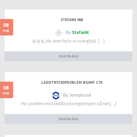
STEFANS 968
08
aug
- By
StefanN
Aj aj aj, blir även byte av svänghjul. […]
VISA INLÄGG
LADDTRYCKSPROBLEM B5244T C70
08
aug
- By Jonnybcool
Har problem med laddtrycksregleringen på min[…]
VISA INLÄGG