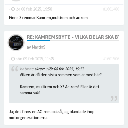
-
lör 08 feb 2025, 19:58
#1601480
Finns 3 remmar.Kamrem,multirem och ac rem.
RE: KAMREMSBYTE - VILKA DELAR SKA BYTA
av
MartinS
-
sön 09 feb 2025, 11:45
#1601506
batmac
skrev:
↑
lör 08 feb 2025, 19:53
Vilken är då den sista remmen som är med här?
Kamrem, multirem och X? Ac-rem? Eller är det
samma sak?
Ja; det finns en AC-rem också, jag blandade ihop
motorgenerationerna.