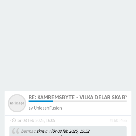
RE: KAMREMSBYTE - VILKA DELAR SKA BYTA
av
UnleashFusion
-
lör 08 feb 2025, 16:05
#1601466
batmac
skrev:
↑
lör 08 feb 2025, 15:52