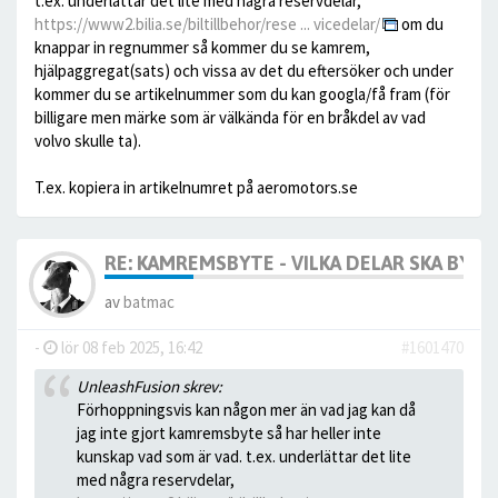
t.ex. underlättar det lite med några reservdelar,
https://www2.bilia.se/biltillbehor/rese ... vicedelar/
om du
knappar in regnummer så kommer du se kamrem,
hjälpaggregat(sats) och vissa av det du eftersöker och under
kommer du se artikelnummer som du kan googla/få fram (för
billigare men märke som är välkända för en bråkdel av vad
volvo skulle ta).
T.ex. kopiera in artikelnumret på aeromotors.se
RE: KAMREMSBYTE - VILKA DELAR SKA BYTA
av
batmac
-
lör 08 feb 2025, 16:42
#1601470
UnleashFusion skrev:
Förhoppningsvis kan någon mer än vad jag kan då
jag inte gjort kamremsbyte så har heller inte
kunskap vad som är vad. t.ex. underlättar det lite
med några reservdelar,