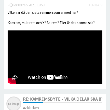
-
lör 08 feb 2025, 19:53
#1601479
Vilken är då den sista remmen som är med här?
Kamrem, multirem och X? Ac-rem? Eller är det samma sak?
RE: KAMREMSBYTE - VILKA DELAR SKA BYTA
av
klacken