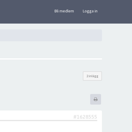
×
Bli medlem
Logga in
2 inlägg
#1628555