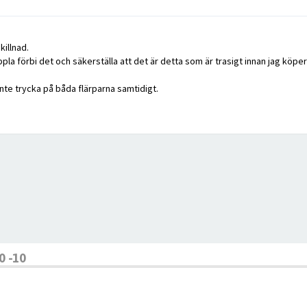
illnad.
la förbi det och säkerställa att det är detta som är trasigt innan jag köper 
inte trycka på båda flärparna samtidigt.
 -10