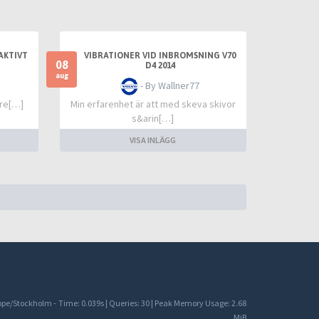
AKTIVT
VIBRATIONER VID INBROMSNING V70
08
D4 2014
aug
- By Wallner77
are[…]
Min erfarenhet är att med skeva skivor
s&arin[…]
VISA INLÄGG
rope/Stockholm -
Time: 0.039s
|
Queries: 30
| Peak Memory Usage: 2.68
MiB