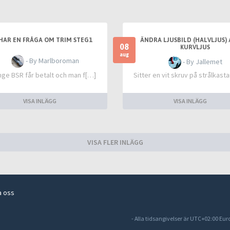
HAR EN FRÅGA OM TRIM STEG1
ÄNDRA LJUSBILD (HALVLJUS) 
08
KURVLJUS
aug
- By Marlboroman
- By Jallemet
nge BSR får betalt och man f[…]
Sitter en vit skruv på strålkast
VISA INLÄGG
VISA INLÄGG
VISA FLER INLÄGG
a oss
- Alla tidsangivelser är UTC+02:00 Eu