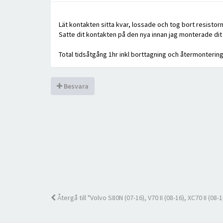
Lät kontakten sitta kvar, lossade och tog bort resisto
Satte dit kontakten på den nya innan jag monterade dit
Total tidsåtgång 1hr inkl borttagning och återmontering
Besvara
Återgå till "Volvo S80N (07-16), V70 II (08-16), XC70 II (08-1