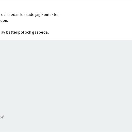
rn och sedan lossade jag kontakten.
 den.
 av batteripol och gaspedal.
6)"