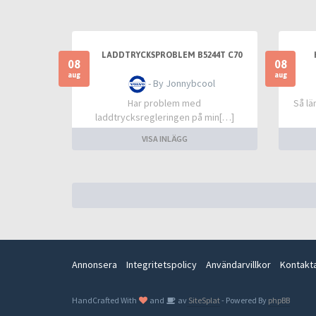
LADDTRYCKSPROBLEM B5244T C70
08
08
aug
aug
- By Jonnybcool
Har problem med
Så lä
laddtrycksregleringen på min[…]
VISA INLÄGG
Annonsera
Integritetspolicy
Användarvillkor
Kontakt
HandCrafted With
and
av
SiteSplat
- Powered By
phpBB