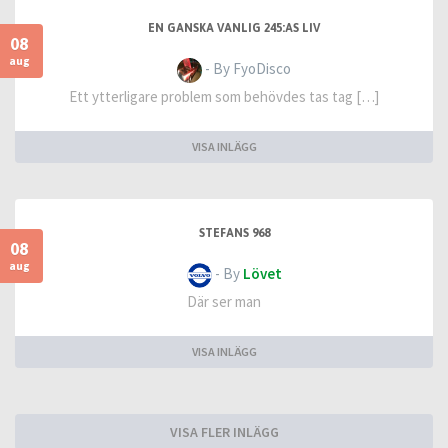
EN GANSKA VANLIG 245:AS LIV
08
aug
- By FyoDisco
Ett ytterligare problem som behövdes tas tag […]
VISA INLÄGG
STEFANS 968
08
aug
- By
Lövet
Där ser man
VISA INLÄGG
VISA FLER INLÄGG