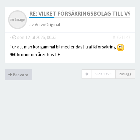
RE: VILKET FÖRSÄKRINGSBOLAG TILL V90 2
av
VolvoOriginal
-
sön 12 jul 2026, 00:35
#1631147
Tur att man kör gammal bil med endast trafikförsäkring
960 kronor om året hos LF.
Sida
1
av
1
2 inlägg
Besvara