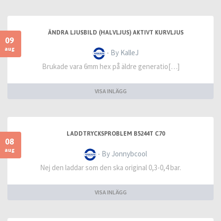
ÄNDRA LJUSBILD (HALVLJUS) AKTIVT KURVLJUS
09
aug
- By KalleJ
Brukade vara 6mm hex på äldre generatio[…]
VISA INLÄGG
LADDTRYCKSPROBLEM B5244T C70
08
aug
- By Jonnybcool
Nej den laddar som den ska original 0,3-0,4 bar.
VISA INLÄGG