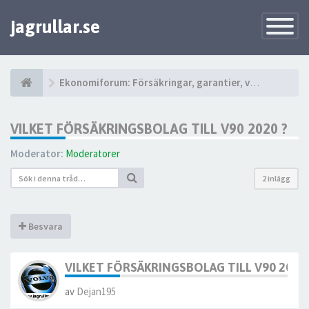
jagrullar.se
Toggle
Navigatio
Ekonomiforum: Försäkringar, garantier, verkstäder m.m.
VILKET FÖRSÄKRINGSBOLAG TILL V90 2020 ?
Moderator:
Moderatorer
2 inlägg
Besvara
VILKET FÖRSÄKRINGSBOLAG TILL V90 2020 
av
Dejan195