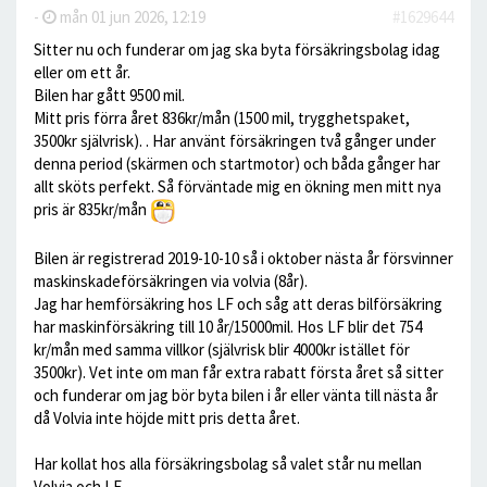
-
mån 01 jun 2026, 12:19
#1629644
Sitter nu och funderar om jag ska byta försäkringsbolag idag
eller om ett år.
Bilen har gått 9500 mil.
Mitt pris förra året 836kr/mån (1500 mil, trygghetspaket,
3500kr självrisk). . Har använt försäkringen två gånger under
denna period (skärmen och startmotor) och båda gånger har
allt sköts perfekt. Så förväntade mig en ökning men mitt nya
pris är 835kr/mån
Bilen är registrerad 2019-10-10 så i oktober nästa år försvinner
maskinskadeförsäkringen via volvia (8år).
Jag har hemförsäkring hos LF och såg att deras bilförsäkring
har maskinförsäkring till 10 år/15000mil. Hos LF blir det 754
kr/mån med samma villkor (självrisk blir 4000kr istället för
3500kr). Vet inte om man får extra rabatt första året så sitter
och funderar om jag bör byta bilen i år eller vänta till nästa år
då Volvia inte höjde mitt pris detta året.
Har kollat hos alla försäkringsbolag så valet står nu mellan
Volvia och LF.