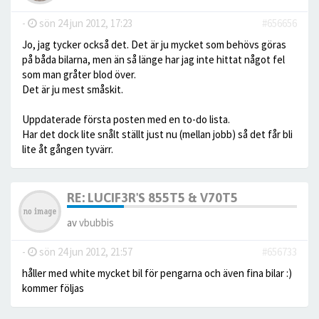
-
sön 24 jun 2012, 17:23
#656656
Jo, jag tycker också det. Det är ju mycket som behövs göras
på båda bilarna, men än så länge har jag inte hittat något fel
som man gråter blod över.
Det är ju mest småskit.
Uppdaterade första posten med en to-do lista.
Har det dock lite snålt ställt just nu (mellan jobb) så det får bli
lite åt gången tyvärr.
RE: LUCIF3R'S 855T5 & V70T5
av
vbubbis
-
sön 24 jun 2012, 21:57
#656733
håller med white mycket bil för pengarna och även fina bilar :)
kommer följas