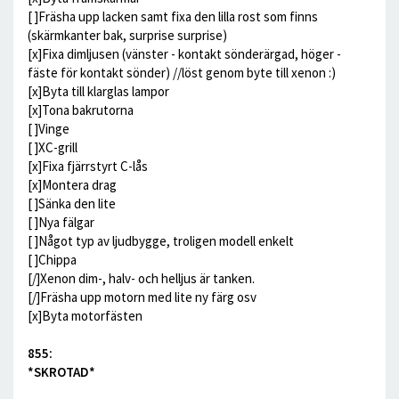
[ ]Fräsha upp lacken samt fixa den lilla rost som finns
(skärmkanter bak, surprise surprise)
[x]Fixa dimljusen (vänster - kontakt sönderärgad, höger -
fäste för kontakt sönder) //löst genom byte till xenon :)
[x]Byta till klarglas lampor
[x]Tona bakrutorna
[ ]Vinge
[ ]XC-grill
[x]Fixa fjärrstyrt C-lås
[x]Montera drag
[ ]Sänka den lite
[ ]Nya fälgar
[ ]Något typ av ljudbygge, troligen modell enkelt
[ ]Chippa
[/]Xenon dim-, halv- och helljus är tanken.
[/]Fräsha upp motorn med lite ny färg osv
[x]Byta motorfästen
855:
*SKROTAD*