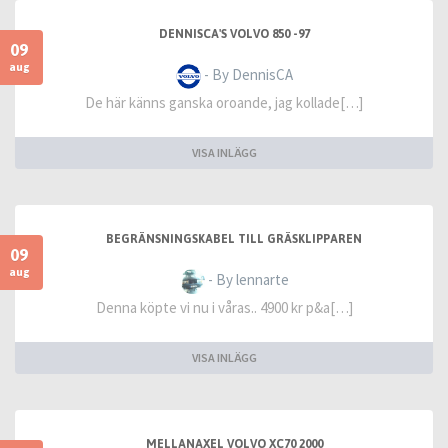
DENNISCA'S VOLVO 850 -97
09
aug
- By DennisCA
De här känns ganska oroande, jag kollade[…]
VISA INLÄGG
BEGRÄNSNINGSKABEL TILL GRÄSKLIPPAREN
09
aug
- By lennarte
Denna köpte vi nu i våras.. 4900 kr p&a[…]
VISA INLÄGG
MELLANAXEL VOLVO XC70 2000