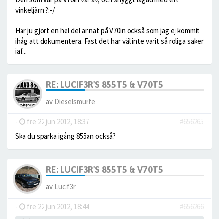
vinkeljärn ?:-/
Har ju gjort en hel del annat på V70in också som jag ej kommit
ihåg att dokumentera. Fast det har väl inte varit så roliga saker
iaf...
RE: LUCIF3R'S 855T5 & V70T5
av
Dieselsmurfe
-
fre 22 jun 2012, 18:37
#656265
Ska du sparka igång 855an också?
RE: LUCIF3R'S 855T5 & V70T5
av
Lucif3r
-
fre 22 jun 2012, 18:44
#656266