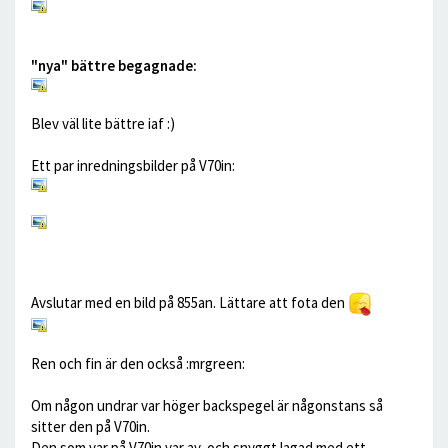
"nya" bättre begagnade:
Blev väl lite bättre iaf :)
Ett par inredningsbilder på V70in:
Avslutar med en bild på 855an. Lättare att fota den
Ren och fin är den också :mrgreen:
Om någon undrar var höger backspegel är någonstans så
sitter den på V70in.
Den som var på V70in var av, och snyggt lagad med ett