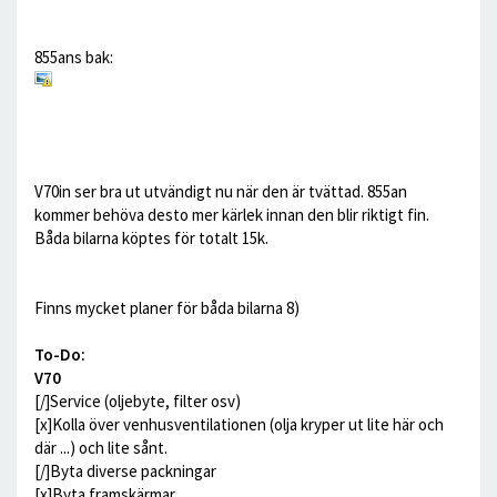
855ans bak:
V70in ser bra ut utvändigt nu när den är tvättad. 855an
kommer behöva desto mer kärlek innan den blir riktigt fin.
Båda bilarna köptes för totalt 15k.
Finns mycket planer för båda bilarna 8)
To-Do:
V70
[/]Service (oljebyte, filter osv)
[x]Kolla över venhusventilationen (olja kryper ut lite här och
där ...) och lite sånt.
[/]Byta diverse packningar
[x]Byta framskärmar