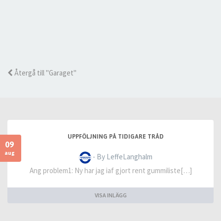
Återgå till "Garaget"
UPPFÖLJNING PÅ TIDIGARE TRÅD
09
aug
- By LeffeLanghalm
Ang problem1: Ny har jag iaf gjort rent gummiliste[…]
VISA INLÄGG