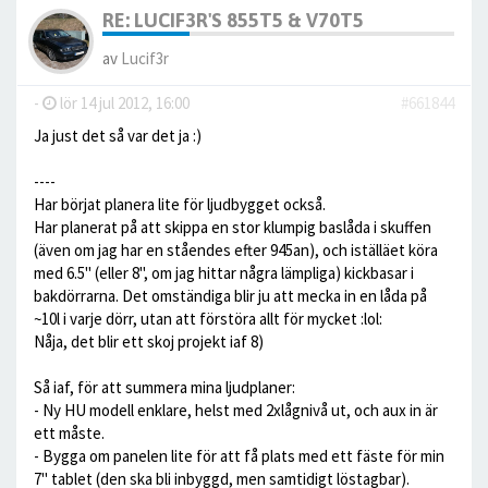
RE: LUCIF3R'S 855T5 & V70T5
av
Lucif3r
-
lör 14 jul 2012, 16:00
#661844
Ja just det så var det ja :)
----
Har börjat planera lite för ljudbygget också.
Har planerat på att skippa en stor klumpig baslåda i skuffen
(även om jag har en ståendes efter 945an), och iställäet köra
med 6.5" (eller 8", om jag hittar några lämpliga) kickbasar i
bakdörrarna. Det omständiga blir ju att mecka in en låda på
~10l i varje dörr, utan att förstöra allt för mycket :lol:
Nåja, det blir ett skoj projekt iaf 8)
Så iaf, för att summera mina ljudplaner:
- Ny HU modell enklare, helst med 2xlågnivå ut, och aux in är
ett måste.
- Bygga om panelen lite för att få plats med ett fäste för min
7" tablet (den ska bli inbyggd, men samtidigt löstagbar).