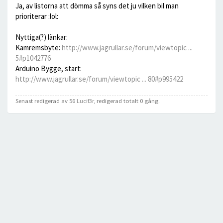
Ja, av listorna att dömma så syns det ju vilken bil man
prioriterar :lol:
Nyttiga(?) länkar:
Kamremsbyte:
http://www.jagrullar.se/forum/viewtopic ...
5#p1042776
Arduino Bygge, start:
http://www.jagrullar.se/forum/viewtopic ... 80#p995422
Senast redigerad av 56
Lucif3r
, redigerad totalt 0 gång.