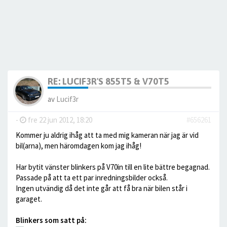
RE: LUCIF3R'S 855T5 & V70T5
av
Lucif3r
-
fre 22 jun 2012, 18:20
#656261
Kommer ju aldrig ihåg att ta med mig kameran när jag är vid
bil(arna), men häromdagen kom jag ihåg!
Har bytit vänster blinkers på V70in till en lite bättre begagnad.
Passade på att ta ett par inredningsbilder också.
Ingen utvändig då det inte går att få bra när bilen står i
garaget.
Blinkers som satt på: