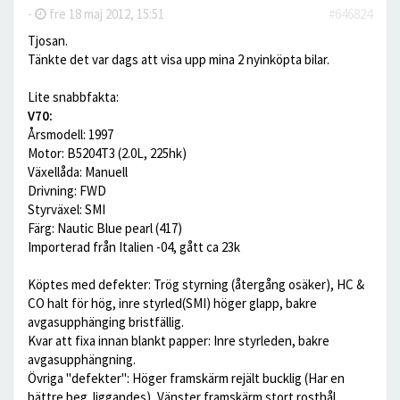
-
fre 18 maj 2012, 15:51
#646824
Tjosan.
Tänkte det var dags att visa upp mina 2 nyinköpta bilar.
Lite snabbfakta:
V70:
Årsmodell: 1997
Motor: B5204T3 (2.0L, 225hk)
Växellåda: Manuell
Drivning: FWD
Styrväxel: SMI
Färg: Nautic Blue pearl (417)
Importerad från Italien -04, gått ca 23k
Köptes med defekter: Trög styrning (återgång osäker), HC &
CO halt för hög, inre styrled(SMI) höger glapp, bakre
avgasupphänging bristfällig.
Kvar att fixa innan blankt papper: Inre styrleden, bakre
avgasupphängning.
Övriga "defekter": Höger framskärm rejält bucklig (Har en
bättre beg. liggandes), Vänster framskärm stort rosthål,