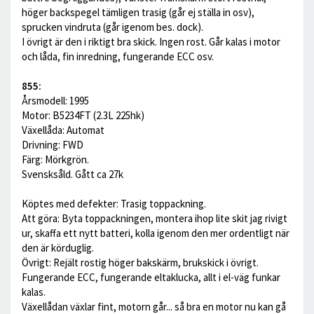
höger backspegel tämligen trasig (går ej ställa in osv),
sprucken vindruta (går igenom bes. dock).
I övrigt är den i riktigt bra skick. Ingen rost. Går kalas i motor
och låda, fin inredning, fungerande ECC osv.
855:
Årsmodell: 1995
Motor: B5234FT (2.3L 225hk)
Växellåda: Automat
Drivning: FWD
Färg: Mörkgrön.
Svensksåld. Gått ca 27k
Köptes med defekter: Trasig toppackning.
Att göra: Byta toppackningen, montera ihop lite skit jag rivigt
ur, skaffa ett nytt batteri, kolla igenom den mer ordentligt när
den är körduglig.
Övrigt: Rejält rostig höger bakskärm, brukskick i övrigt.
Fungerande ECC, fungerande eltaklucka, allt i el-väg funkar
kalas.
Växellådan växlar fint, motorn går... så bra en motor nu kan gå