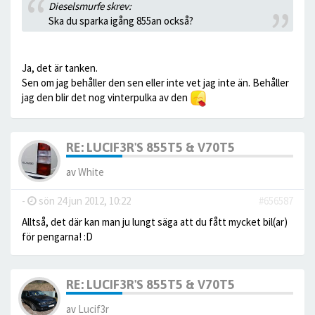
Dieselsmurfe skrev:
Ska du sparka igång 855an också?
Ja, det är tanken.
Sen om jag behåller den sen eller inte vet jag inte än. Behåller
jag den blir det nog vinterpulka av den
RE: LUCIF3R'S 855T5 & V70T5
av
White
-
sön 24 jun 2012, 10:22
#656587
Alltså, det där kan man ju lungt säga att du fått mycket bil(ar)
för pengarna! :D
RE: LUCIF3R'S 855T5 & V70T5
av
Lucif3r