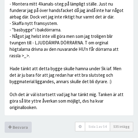
- Montera mitt 4 kanals-steg på lämpligt ställe. Just nu
funderar jag på över handsfacket då jag ändå inte har något
airbag där. Dock vet jag inte riktigt hur varmt det är där.
- Skaffa nytt framsystem.
- "basbygge" i bakdörrarna.
- Något jag helst inte vill göra men som jag troligen blir
tvungen till - LJUDDÄMPA DÖRRARNA. T om orginal
högtalarna drivna av den nuvarande HU'n får dörrarna att
rassla >_>.
Hade tänkt att detta bygge skulle hamna under 5k iaf. Men
det är ju bara för att jag redan har ett bra slutsteg och
byggmaterial liggandes, annars skulle det bli dyrare. :)
Och det är väl istortsett vad jag har tänkt mig. Tanken är att
göra så lite yttre åverkan som möjligt, dvs ha kvar
originallooken.
Sida
1
av
54
535 inlägg
Besvara