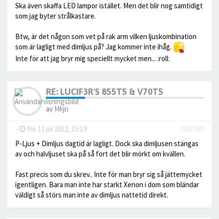
Ska även skaffa LED lampor istället. Men det blir nog samtidigt
som jag byter strålkastare.
Btw, är det någon som vet på rak arm vilken ljuskombination
som är lagligt med dimljus på? Jag kommer inte ihåg.
Inte för att jag bryr mig speciellt mycket men... :roll:
RE: LUCIF3R'S 855T5 & V70T5
av
Mkjn
-
fre 13 jul 2012, 15:19
#661589
P-Ljus + Dimljus dagtid är lagligt. Dock ska dimljusen stängas
av och halvljuset ska på så fort det blir mörkt om kvällen.
Fast precis som du skrev.. Inte för man bryr sig så jättemycket
igentligen. Bara man inte har starkt Xenon i dom som bländar
väldigt så störs man inte av dimljus nattetid direkt.