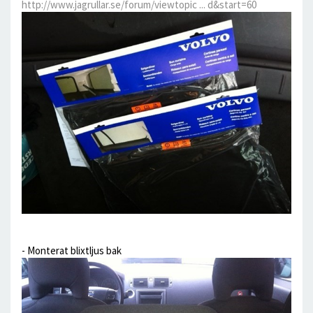
http://www.jagrullar.se/forum/viewtopic ... d&start=60
- Monterat blixtljus bak