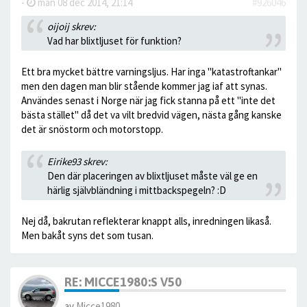
-
mån 08 dec 2014, 21:14
#926046
oijoij skrev:
Vad har blixtljuset för funktion?
Ett bra mycket bättre varningsljus. Har inga "katastroftankar"
men den dagen man blir stående kommer jag iaf att synas.
Användes senast i Norge när jag fick stanna på ett "inte det
bästa stället" då det va vilt bredvid vägen, nästa gång kanske
det är snöstorm och motorstopp.
Eirike93 skrev:
Den där placeringen av blixtljuset måste väl ge en
härlig självbländning i mittbackspegeln? :D
Nej då, bakrutan reflekterar knappt alls, inredningen likaså.
Men bakåt syns det som tusan.
RE: MICCE1980:S V50
av
Micce1980