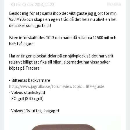
-
fre 05 dec 2014, 11:22
#924856
Beslöt mig för att samla ihop det viktigaste jag gjort för min
V50 MY06 och skapa en egen tråd då det hela nu blivit en hel
del saker som gjorts. :D
Bilen införskaffades 2013 och hade då rullat ca 11500 mil och
haft två ägare.
Har antingen plockat delar på en självplock så det har varit
relativt billigt att fixa till bilen, alternativt har vissa saker
köpts på Tradera.
- Biltemas backvarnare
http://www.jagrullar.se/forum/viewtopic ... lit=+guide
- Volvos stänkskydd
- XC-grill (S40n grill)
- Volvos 12v-uttag i bagaget