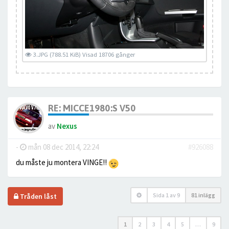
3.JPG (788.51 KiB) Visad 18706 gånger
RE: MICCE1980:S V50
av
Nexus
-
mån 08 dec 2014, 22:24
#926088
du måste ju montera VINGE!!
Sida
1
av
9
81 inlägg
Tråden låst
1
2
3
4
5
…
9