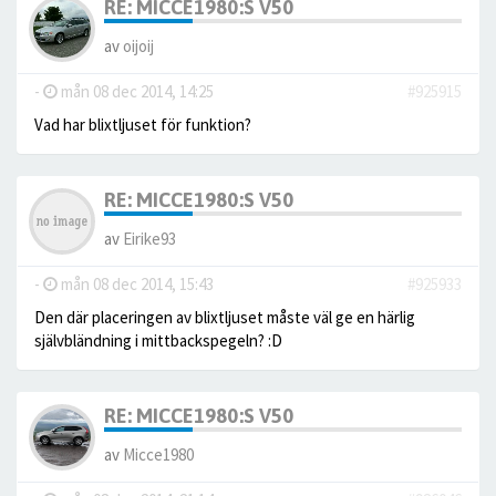
RE: MICCE1980:S V50
av
oijoij
-
mån 08 dec 2014, 14:25
#925915
Vad har blixtljuset för funktion?
RE: MICCE1980:S V50
av
Eirike93
-
mån 08 dec 2014, 15:43
#925933
Den där placeringen av blixtljuset måste väl ge en härlig
självbländning i mittbackspegeln? :D
RE: MICCE1980:S V50
av
Micce1980