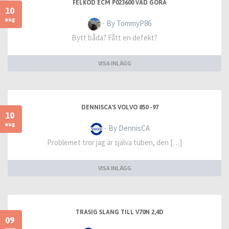
FELKOD ECM P023600 VAD GÖRA
10
aug
- By TommyP86
Bytt båda? Fått en defekt?
VISA INLÄGG
DENNISCA'S VOLVO 850 -97
10
aug
- By DennisCA
Problemet tror jag är själva tuben, den […]
VISA INLÄGG
TRASIG SLANG TILL V70N 2,4D
09
aug