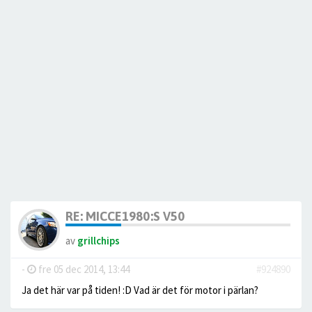
RE: MICCE1980:S V50
av
grillchips
-
fre 05 dec 2014, 13:44
#924890
Ja det här var på tiden! :D Vad är det för motor i pärlan?