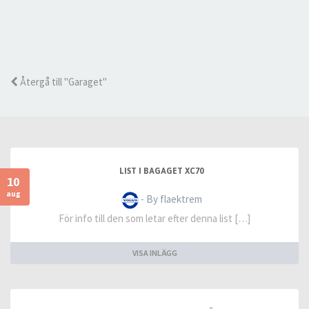
Återgå till "Garaget"
LIST I BAGAGET XC70
10
aug
- By flaektrem
För info till den som letar efter denna list […]
VISA INLÄGG