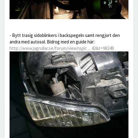
- Bytt trasig sidoblinkers i backspegeln samt rengjort den
andra med autosol. Bidrog med en guide här:
http://www.jagrullar.se/forum/viewtopic ... 42&t=98248