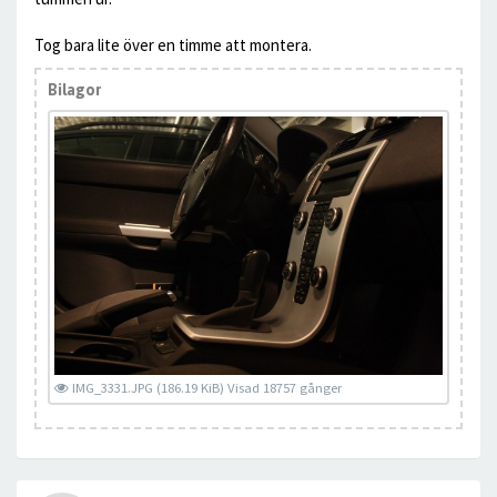
Tog bara lite över en timme att montera.
Bilagor
IMG_3331.JPG (186.19 KiB) Visad 18757 gånger