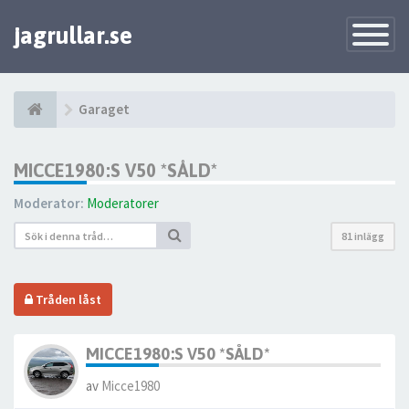
jagrullar.se
Toggle
Navigatio
Garaget
MICCE1980:S V50 *SÅLD*
Moderator:
Moderatorer
81 inlägg
Tråden låst
MICCE1980:S V50 *SÅLD*
av
Micce1980