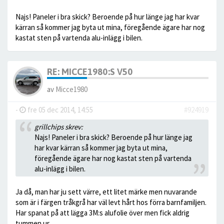
Najs! Paneler i bra skick? Beroende på hur länge jag har kvar
kärran så kommer jag byta ut mina, föregående ägare har nog
kastat sten på vartenda alu-inlägg i bilen.
RE: MICCE1980:S V50
av
Micce1980
-
fre 05 dec 2014, 14:55
#924919
grillchips skrev:
Najs! Paneler i bra skick? Beroende på hur länge jag
har kvar kärran så kommer jag byta ut mina,
föregående ägare har nog kastat sten på vartenda
alu-inlägg i bilen.
Ja då, man har ju sett värre, ett litet märke men nuvarande
som är i färgen tråkgrå har väl levt hårt hos förra barnfamiljen.
Har spanat på att lägga 3M:s alufolie över men fick aldrig
tummen ur.