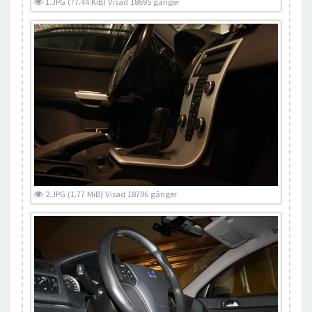
1.JPG (77.44 KiB) Visad 18695 gånger
2.JPG (1.77 MiB) Visad 18706 gånger