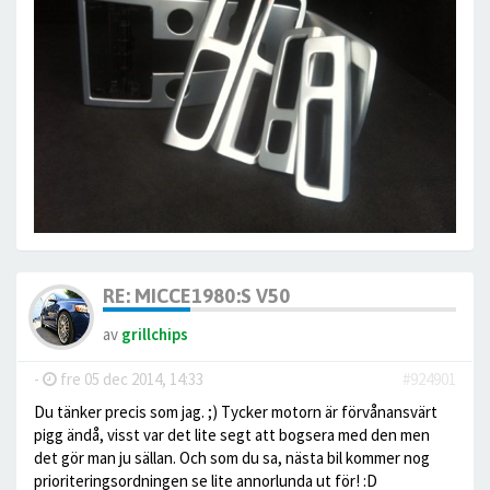
RE: MICCE1980:S V50
av
grillchips
-
fre 05 dec 2014, 14:33
#924901
Du tänker precis som jag. ;) Tycker motorn är förvånansvärt
pigg ändå, visst var det lite segt att bogsera med den men
det gör man ju sällan. Och som du sa, nästa bil kommer nog
prioriteringsordningen se lite annorlunda ut för! :D