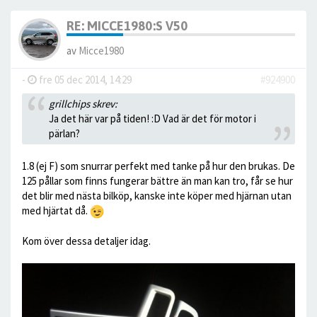
RE: MICCE1980:S V50
av
Micce1980
-
fre 05 dec 2014, 14:29
#924900
grillchips skrev:
Ja det här var på tiden! :D Vad är det för motor i
pärlan?
1.8 (ej F) som snurrar perfekt med tanke på hur den brukas. De
125 pållar som finns fungerar bättre än man kan tro, får se hur
det blir med nästa bilköp, kanske inte köper med hjärnan utan
med hjärtat då.
Kom över dessa detaljer idag.