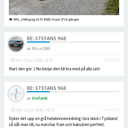
IMG_1584.jpeg (6.57 MiB) Visad 2714 gånger
RE: STEFANS 968
av
Micce1980
-
ons 17 jun 2026, 21:31
#1630246
Klart den gör :) Nu börjar den bli bra med på alla sätt
RE: STEFANS 968
av
StefanN
-
mån 22 jun 2026, 18:12
#1630391
Dyker det upp en grå helskinnsinredning i bra skick i Tyskland
så slår man till, nu matchar fram och baksäten perfekt.