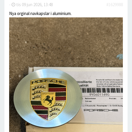
-
tis 09 jun 2026, 13:48
#1629988
Nya orginal navkapslar i aluminium.