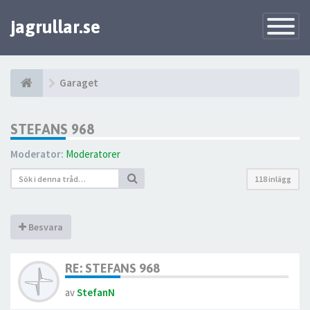
jagrullar.se
Toggle
Navigatio
Garaget
STEFANS 968
Moderator:
Moderatorer
118 inlägg
Besvara
RE: STEFANS 968
av
StefanN