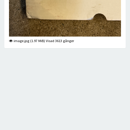
image.jpg (1.97 MiB) Visad 3613 gånger