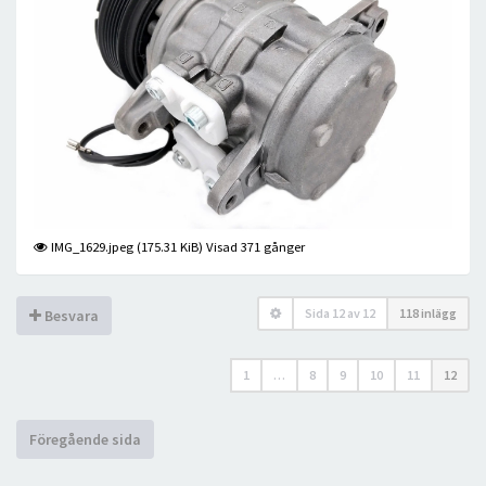
IMG_1629.jpeg (175.31 KiB) Visad 371 gånger
Sida
12
av
12
118 inlägg
Besvara
1
…
8
9
10
11
12
Föregående sida