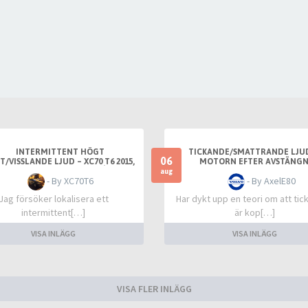
INTERMITTENT HÖGT
TICKANDE/SMATTRANDE LJU
06
T/VISSLANDE LJUD – XC70 T6 2015,
MOTORN EFTER AVSTÄNG
FRÄMST VID VARM TOMGÅNG
aug
- By XC70T6
- By AxelE80
Jag försöker lokalisera ett
Har dykt upp en teori om att ti
intermittent[…]
är kop[…]
VISA INLÄGG
VISA INLÄGG
VISA FLER INLÄGG