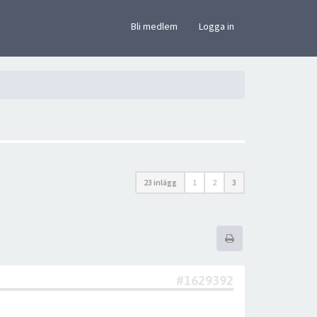
×
Bli medlem
Logga in
23 inlägg
1
2
3
#1629392