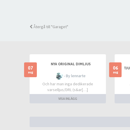
Återgå till "Garaget"
NYA ORIGINAL DIMLJUS
07
06
TJU
aug
aug
- By lennarte
Och har man inga dedikerade
varselljus/DRL (s&ar[…]
VISA INLÄGG