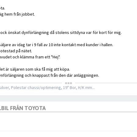
ta.
äg hem från jobbet.
e dock önskat dynförlängning då stolens sittdyna var för kort för mig.
jare av idag tar i 9 fall av 10 inte kontakt med kunder i hallen.
 otestad på nätet.
huvudet och klämma fram ett "Hej".
et är säljaren som ska få mig att köpa.
dynförlängning och knappast från den där anläggningen.
lver, Polestar chassi/optimering, 19" Bor, H/K mm...
ELBIL FRÅN TOYOTA