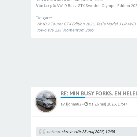
Väntar på:
VW ID Buzz GTX Sweden Olympic Edition 20
Tidigare:
VW ID.7 Tourer GTX Edition 2025
,
Tesla Model 3 LR AWD
Volvo V70 2.0F Momentum 2009
RE: MIN BUSY FORKS. EN HEL
av
fjohan82
-
tis 26 maj 2026, 17:47
batmac
skrev:
↑
lör 23 maj 2026, 12:36