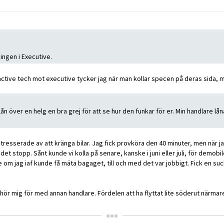
ingen i Executive.
 active tech mot executive tycker jag när man kollar specen på deras sida,
n över en helg en bra grej för att se hur den funkar för er. Min handlare lå
 intresserade av att kränga bilar. Jag fick provköra den 40 minuter, men när
 det stopp. Sånt kunde vi kolla på senare, kanske i juni eller juli, för demo
om jag iaf kunde få mäta bagaget, till och med det var jobbigt. Fick en suck
jag hör mig för med annan handlare. Fördelen att ha flyttat lite söderut närmar