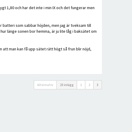
gt 1,80 och har det inte i min IX och det fungerar men
r batteri som sabbar höjden, men jag är tveksam till
 hur länge sonen bor hemma, är ju lite låg i baksätet om
att man kan få upp sätet rätt högt så frun blir nöjd,
Alternativ
23 inlägg
1
2
3