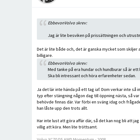
EbbevonVolvo skrev:
Jag är lite besviken på prissättningen och utrustn
Det är lite både och, det är ganska mycket som skiljer
billigare.
EbbevonVolvo skrev:
Med tanke på era hundar och hundburar så är ett lå
Ska bli intressant och höra erfarenheter sedan.
Ja det lär inte hända på ett tag iaf. Dom verkar inte så
typ efter stängning någon dag till öppning nästa, så var
behövde finnas där. Var förbi en sväng idag och frågade 
han låste upp den trots allt.
Har inte lust att göra affär där, så det kan nog bli att 
villig att köra. Men lite tröttsamt.
Volvo XC70 D5 AWD Momentum - 2008