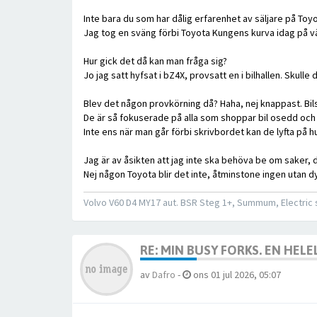
Inte bara du som har dålig erfarenhet av säljare på Toyo
Jag tog en sväng förbi Toyota Kungens kurva idag på v
Hur gick det då kan man fråga sig?
Jo jag satt hyfsat i bZ4X, provsatt en i bilhallen. Skull
Blev det någon provkörning då? Haha, nej knappast. Bilsäl
De är så fokuserade på alla som shoppar bil osedd och
Inte ens när man går förbi skrivbordet kan de lyfta på 
Jag är av åsikten att jag inte ska behöva be om saker, d
Nej någon Toyota blir det inte, åtminstone ingen utan 
Volvo V60 D4 MY17 aut. BSR Steg 1+, Summum, Electric si
RE: MIN BUSY FORKS. EN HEL
av
Dafro
-
ons 01 jul 2026, 05:07