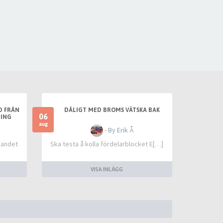
D FRÅN
DÅLIGT MED BROMS VÄTSKA BAK
06
NING
aug
- By Erik Å
ckandet
Ska testa å kolla fördelarblocket E[…]
VISA INLÄGG