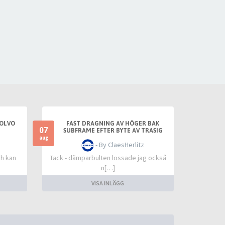
VOLVO
FAST DRAGNING AV HÖGER BAK
07
SUBFRAME EFTER BYTE AV TRASIG
SLANGKOPPLING MELLAN TANKLOCK
aug
- By ClaesHerlitz
OCH TANK
ch kan
Tack - dämparbulten lossade jag också
n[…]
VISA INLÄGG