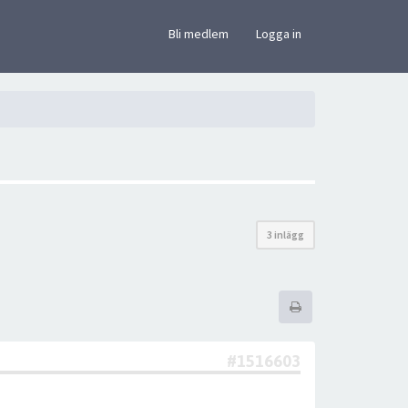
×
Bli medlem
Logga in
3 inlägg
#1516603