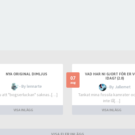
NYA ORIGINAL DIMLJUS
VAD HAR NI GJORT FÖR ER 
07
IDAG? (2.0)
aug
- By lennarte
- By Jallemet
u att "bogserluckan" saknas..[…]
Tankat mina fossila kamrater o
inte lå[…]
VISA INLÄGG
VISA INLÄGG
VISA FLER INLÄGG