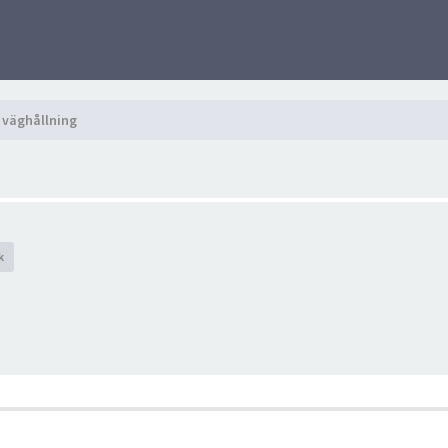
h väghållning
k