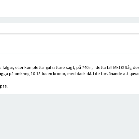
 fälgar, eller kompletta hjul rättare sagt, på 740:n, i detta fall Mk18! Såg d
igga på omkring 10-13 tusen kronor, med däck då. Lite förvånande att tjuvarna
ppas.