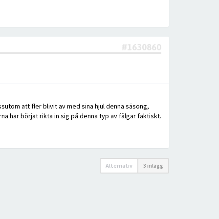
#1630860
essutom att fler blivit av med sina hjul denna säsong,
 har börjat rikta in sig på denna typ av fälgar faktiskt.
Alternativ
3 inlägg