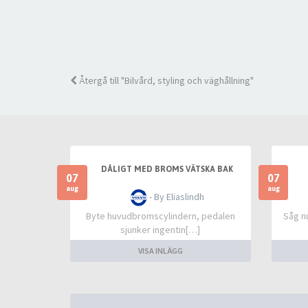
Återgå till "Bilvård, styling och väghållning"
DÅLIGT MED BROMS VÄTSKA BAK
07
07
aug
aug
- By Eliaslindh
Byte huvudbromscylindern, pedalen
Såg n
sjunker ingentin[…]
VISA INLÄGG