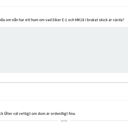
 kolla om nån har ett hum om vad Eiker E-1 och MK18 i brukat skick är värda?
k låter väl vettigt om dom är ordentligt fina.