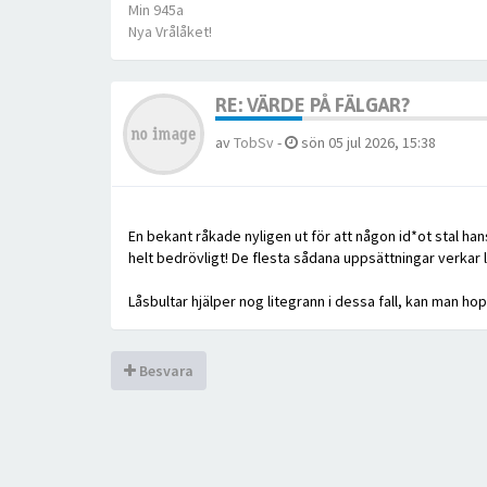
Min 945a
Nya Vrålåket!
RE: VÄRDE PÅ FÄLGAR?
av
TobSv
-
sön 05 jul 2026, 15:38
En bekant råkade nyligen ut för att någon id*ot stal hans
helt bedrövligt! De flesta sådana uppsättningar verkar l
Låsbultar hjälper nog litegrann i dessa fall, kan man ho
Besvara