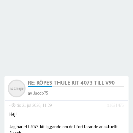
RE: KÖPES THULE KIT 4073 TILL V90
av
Jacob75
-
tis 21 jul 2026, 11:29
#1631475
Hej!
Jag har ett 4073-kit liggande om det fortfarande är aktuellt.
/Jacob