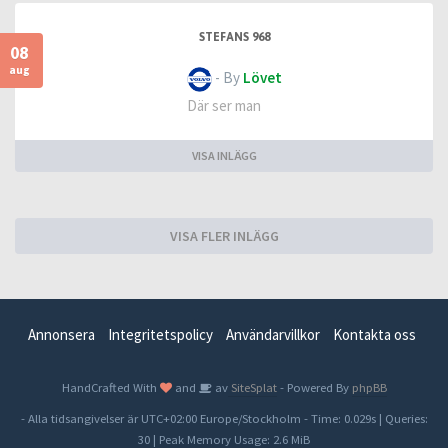
STEFANS 968
08
aug
- By
Lövet
Där ser man
VISA INLÄGG
VISA FLER INLÄGG
Annonsera
Integritetspolicy
Användarvillkor
Kontakta oss
HandCrafted With
and
av
SiteSplat
- Powered By
phpBB
- Alla tidsangivelser är UTC+02:00 Europe/Stockholm -
Time: 0.029s
|
Queries:
30
| Peak Memory Usage: 2.6 MiB