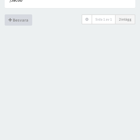
Sida
1
av
1
2 inlägg
Besvara