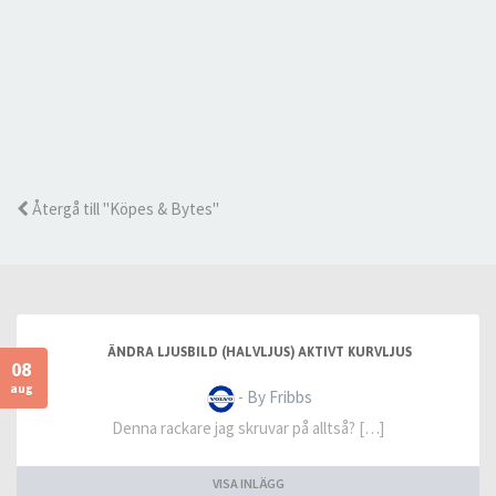
Återgå till "Köpes & Bytes"
ÄNDRA LJUSBILD (HALVLJUS) AKTIVT KURVLJUS
08
aug
- By Fribbs
Denna rackare jag skruvar på alltså? […]
VISA INLÄGG