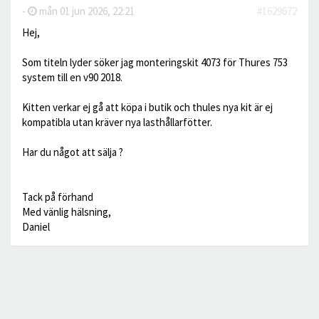
-
mån 01 jun 2026, 22:21
#1629672
Hej,
Som titeln lyder söker jag monteringskit 4073 för Thures 753
system till en v90 2018.
Kitten verkar ej gå att köpa i butik och thules nya kit är ej
kompatibla utan kräver nya lasthållarfötter.
Har du något att sälja ?
Tack på förhand
Med vänlig hälsning,
Daniel