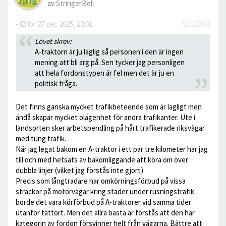
av
StringerBell
-
lör 27 dec 2025, 10:01
#1622963
Lövet skrev:
A-traktorn är ju laglig så personen i den är ingen
mening att bli arg på. Sen tycker jag personligen
att hela fordonstypen är fel men det är ju en
politisk fråga.
Det finns ganska mycket trafikbeteende som är lagligt men
ändå skapar mycket olägenhet för andra trafikanter. Ute i
landsorten sker arbetspendling på hårt trafikerade riksvägar
med tung trafik.
När jag legat bakom en A-traktor i ett par tre kilometer har jag
till och med hetsats av bakomliggande att köra om över
dubbla linjer (vilket jag förstås inte gjort).
Precis som långtradare har omkörningsförbud på vissa
sträckor på motorvägar kring städer under rusningstrafik
borde det vara körförbud på A-traktorer vid samma tider
utanför tättort. Men det allra bästa är förstås att den här
kategorin av fordon försvinner helt från vägarna. Bättre att