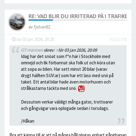
RE: VAD BLIR DU IRRITERAD PÅ I TRAFIKEN?
av
fjohan82
-
lör 03 jan 2026, 20:20
#1623308
GT-mannen
skrev:
↑
lör 03 jan 2026, 20:09
Idag har det snöat som f*n här i Stockholm med
omnejd och lik förbannat ska folk ut och köra utan
att sopa av bilen. Har sett minst 20 bilar (varav
drygt hälften SUV:ar) som har ett lass med snö på
taket. Ett antal bilar hade även motorhuven och
strålkastarna täckta med snö.
Dessutom verkar väldigt många gator, trottoarer
och gångvägar vara oplogade sedan i torsdags.
/Håkan
Bra att känna till är att på många håll plogas enbart gångbanan