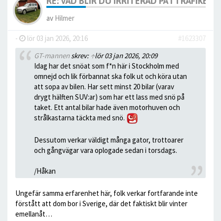
RE: VAD BLIR DU IRRITERAD PÅ I TRAFIKEN?
av
Hilmer
-
lör 03 jan 2026, 20:16
#1623307
GT-mannen
skrev:
↑
lör 03 jan 2026, 20:09
Idag har det snöat som f*n här i Stockholm med
omnejd och lik förbannat ska folk ut och köra utan
att sopa av bilen. Har sett minst 20 bilar (varav
drygt hälften SUV:ar) som har ett lass med snö på
taket. Ett antal bilar hade även motorhuven och
strålkastarna täckta med snö.
Dessutom verkar väldigt många gator, trottoarer
och gångvägar vara oplogade sedan i torsdags.
/Håkan
Ungefär samma erfarenhet här, folk verkar fortfarande inte
förstått att dom bor i Sverige, där det faktiskt blir vinter
emellanåt…