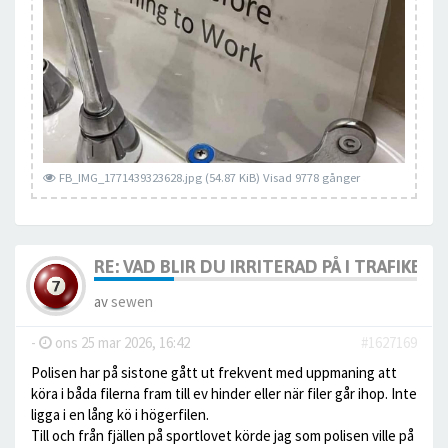
FB_IMG_1771439323628.jpg (54.87 KiB) Visad 9778 gånger
RE: VAD BLIR DU IRRITERAD PÅ I TRAFIKEN?
av
sewen
-
ons 25 mar 2026, 16:42
#1627169
Polisen har på sistone gått ut frekvent med uppmaning att
köra i båda filerna fram till ev hinder eller när filer går ihop. Inte
ligga i en lång kö i högerfilen.
Till och från fjällen på sportlovet körde jag som polisen ville på