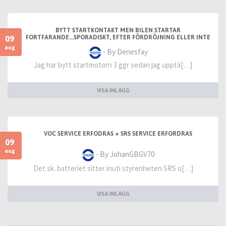
BYTT STARTKONTAKT MEN BILEN STARTAR
09
FORTFARANDE...SPORADISKT, EFTER FÖRDRÖJNING ELLER INTE
ALLS
aug
- By Denesfay
Jag har bytt startmotorn 3 ggr sedan jag upptä[…]
VISA INLÄGG
VOC SERVICE ERFODRAS + SRS SERVICE ERFORDRAS
09
aug
- By JohanGBGV70
Det sk. batteriet sitter inuti styrenheten SRS o[…]
VISA INLÄGG