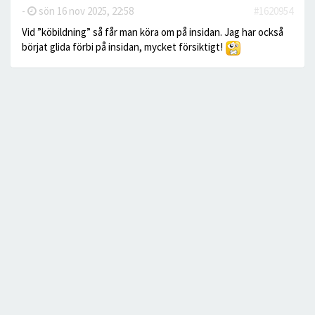
-
sön 16 nov 2025, 22:58
#1620954
Vid ”köbildning” så får man köra om på insidan. Jag har också
börjat glida förbi på insidan, mycket försiktigt!