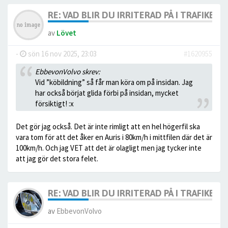
RE: VAD BLIR DU IRRITERAD PÅ I TRAFIKEN?
av
Lövet
-
sön 16 nov 2025, 23:03
#1620955
EbbevonVolvo skrev:
Vid ”köbildning” så får man köra om på insidan. Jag
har också börjat glida förbi på insidan, mycket
försiktigt! :x
Det gör jag också. Det är inte rimligt att en hel högerfil ska
vara tom för att det åker en Auris i 80km/h i mittfilen där det är
100km/h. Och jag VET att det är olagligt men jag tycker inte
att jag gör det stora felet.
RE: VAD BLIR DU IRRITERAD PÅ I TRAFIKEN?
av
EbbevonVolvo