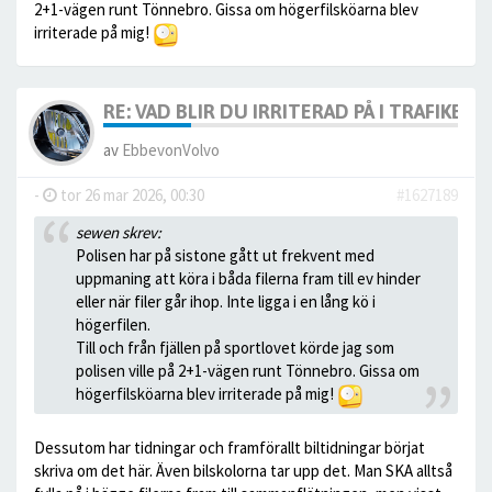
2+1-vägen runt Tönnebro. Gissa om högerfilsköarna blev
irriterade på mig!
RE: VAD BLIR DU IRRITERAD PÅ I TRAFIKEN?
av
EbbevonVolvo
-
tor 26 mar 2026, 00:30
#1627189
sewen skrev:
Polisen har på sistone gått ut frekvent med
uppmaning att köra i båda filerna fram till ev hinder
eller när filer går ihop. Inte ligga i en lång kö i
högerfilen.
Till och från fjällen på sportlovet körde jag som
polisen ville på 2+1-vägen runt Tönnebro. Gissa om
högerfilsköarna blev irriterade på mig!
Dessutom har tidningar och framförallt biltidningar börjat
skriva om det här. Även bilskolorna tar upp det. Man SKA alltså