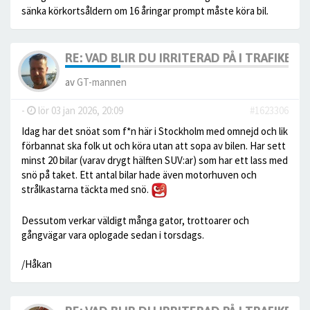
sänka körkortsåldern om 16 åringar prompt måste köra bil.
RE: VAD BLIR DU IRRITERAD PÅ I TRAFIKEN?
av
GT-mannen
-
lör 03 jan 2026, 20:09
#1623306
Idag har det snöat som f*n här i Stockholm med omnejd och lik
förbannat ska folk ut och köra utan att sopa av bilen. Har sett
minst 20 bilar (varav drygt hälften SUV:ar) som har ett lass med
snö på taket. Ett antal bilar hade även motorhuven och
strålkastarna täckta med snö.
Dessutom verkar väldigt många gator, trottoarer och
gångvägar vara oplogade sedan i torsdags.
/Håkan