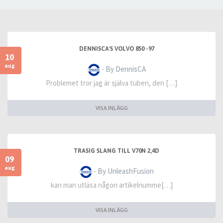
DENNISCA'S VOLVO 850 -97
10
aug
- By DennisCA
Problemet tror jag är själva tuben, den […]
VISA INLÄGG
TRASIG SLANG TILL V70N 2,4D
09
aug
- By UnleashFusion
kan man utläsa någon artikelnumme[…]
VISA INLÄGG