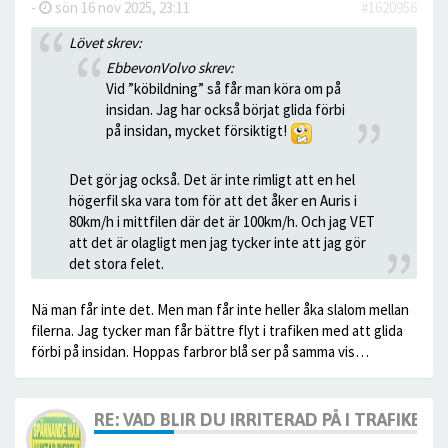
-
sön 16 nov 2025, 23:11
#1620956
Lövet skrev:
EbbevonVolvo skrev:
Vid ”köbildning” så får man köra om på
insidan. Jag har också börjat glida förbi
på insidan, mycket försiktigt!
Det gör jag också. Det är inte rimligt att en hel
högerfil ska vara tom för att det åker en Auris i
80km/h i mittfilen där det är 100km/h. Och jag VET
att det är olagligt men jag tycker inte att jag gör
det stora felet.
Nä man får inte det. Men man får inte heller åka slalom mellan
filerna. Jag tycker man får bättre flyt i trafiken med att glida
förbi på insidan. Hoppas farbror blå ser på samma vis…
RE: VAD BLIR DU IRRITERAD PÅ I TRAFIKEN?