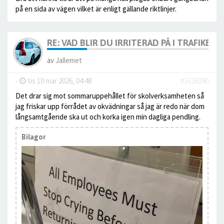
på en sida av vägen vilket är enligt gällande riktlinjer.
RE: VAD BLIR DU IRRITERAD PÅ I TRAFIKEN?
av
Jallemet
-
tis 10 mar 2026, 04:48
#1626390
Det drar sig mot sommaruppehållet för skolverksamheten så
jag friskar upp förrådet av okvädningar så jag är redo när dom
långsamtgående ska ut och korka igen min dagliga pendling.
Bilagor