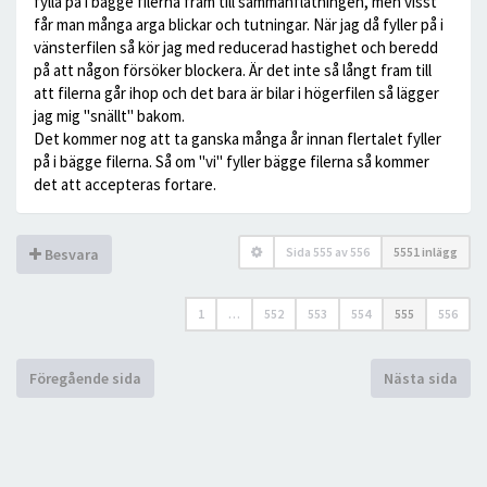
fylla på i bägge filerna fram till sammanflätningen, men visst
får man många arga blickar och tutningar. När jag då fyller på i
vänsterfilen så kör jag med reducerad hastighet och beredd
på att någon försöker blockera. Är det inte så långt fram till
att filerna går ihop och det bara är bilar i högerfilen så lägger
jag mig "snällt" bakom.
Det kommer nog att ta ganska många år innan flertalet fyller
på i bägge filerna. Så om "vi" fyller bägge filerna så kommer
det att accepteras fortare.
Sida
555
av
556
5551 inlägg
Besvara
1
…
552
553
554
555
556
Föregående sida
Nästa sida