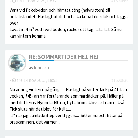
-
tis 11 nov 2025, 13:32
#1620666
Varit vid fiskeboden och hämtat tång (halvrutten) till
potatislandet. Har lagt ut det och ska köpa fiberduk och lägga
över.
Lavat in 4 m³ ved i ved boden, räcker ett tag i alla fall. Så nu
kan vintern komma
RE: SOMMARTIDER HEJ, HEJ
av
lennarte
-
fre 14 nov 2025, 18:51
#1620830
Nu är nog vintern :på gång".... Har lagt på vinterdäck på 4 bilar i
veckan, 745- an har fortfarande sommardäcken på. Håller på
med dotterns Hyundai I40 nu, byta bromsklossar fram också.
Fick sluta när det blev för kallt.....
-1° när jag samlade ihop verktygen..... Sitter nu och tittar på
braskaminen, det värmer....