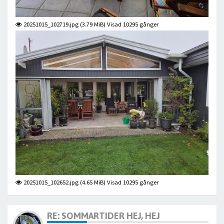
20251015_102719.jpg (3.79 MiB) Visad 10295 gånger
20251015_102652.jpg (4.65 MiB) Visad 10295 gånger
RE: SOMMARTIDER HEJ, HEJ