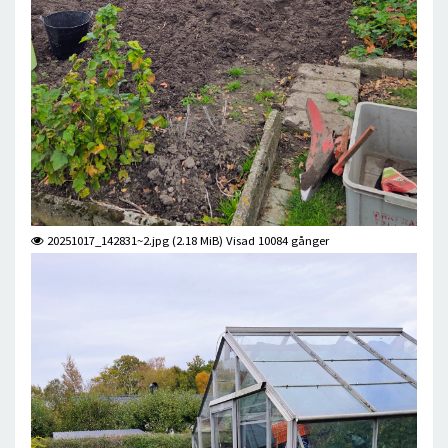
20251017_142831~2.jpg (2.18 MiB) Visad 10084 gånger