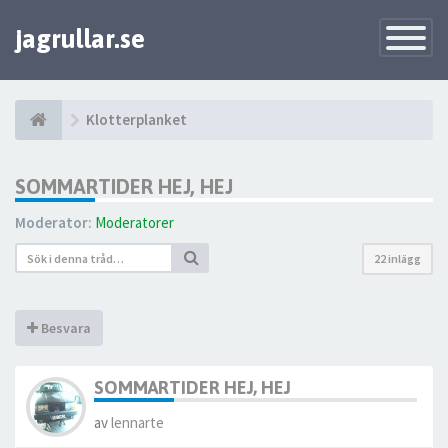
jagrullar.se
Toggle
Navigatio
Klotterplanket
SOMMARTIDER HEJ, HEJ
Moderator:
Moderatorer
22 inlägg
Besvara
SOMMARTIDER HEJ, HEJ
av
lennarte