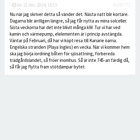
-
lör 21 dec 2024, 10:15
#1597772
Nu när jag skriver detta så vänder det. Nästa natt blir kortare.
Dagarna blir äntligen längre, så jag får nytta av mina solceller.
Sista veckorna har det inte blivit många kW. Tur vi har ved
kamin och värmepump, elelementen är i princip avstängda.
Väntar på Februari, då har vi köpt resa till Kanarie öarna.
Engelska stranden (Playa Ingles) en vecka. När vi kommer hem
ska jag börja iordning båten för sjösättning, förbereda
trädgårdslandet, så fröer inomhus. Så är inte 745-an färdig då,
så får jag flytta fram stötdämpar bytet.