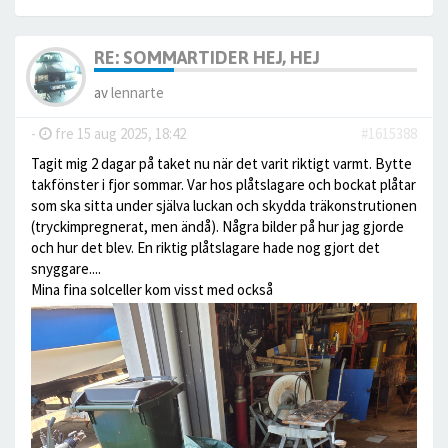
RE: SOMMARTIDER HEJ, HEJ
av
lennarte
-
fre 15 aug 2025, 18:42
#1615388
Tagit mig 2 dagar på taket nu när det varit riktigt varmt. Bytte
takfönster i fjor sommar. Var hos plåtslagare och bockat plåtar
som ska sitta under själva luckan och skydda träkonstrutionen
(tryckimpregnerat, men ändå). Några bilder på hur jag gjorde
och hur det blev. En riktig plåtslagare hade nog gjort det
snyggare....
Mina fina solceller kom visst med också