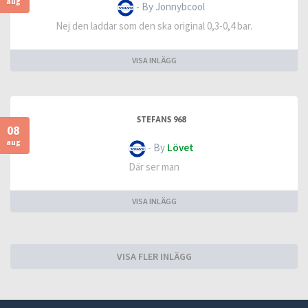
aug
- By Jonnybcool
Nej den laddar som den ska original 0,3-0,4 bar.
VISA INLÄGG
STEFANS 968
08
aug
- By
Lövet
Där ser man
VISA INLÄGG
VISA FLER INLÄGG