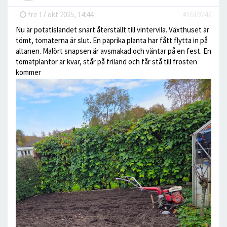
-
fre 17 okt 2025, 14:44
#1619247
Nu är potatislandet snart återställt till vintervila. Växthuset är
tömt, tomaterna är slut. En paprika planta har fått flytta in på
altanen. Malört snapsen är avsmakad och väntar på en fest. En
tomatplantor är kvar, står på friland och får stå till frosten
kommer