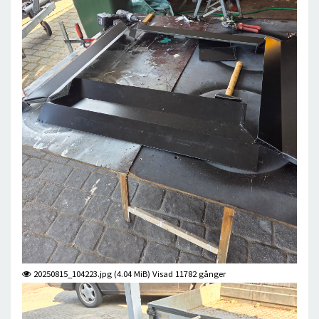
20250815_104223.jpg (4.04 MiB) Visad 11782 gånger