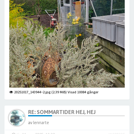
20251017_143944~2.jpg (2.39 MiB) Visad 10084 gånger
RE: SOMMARTIDER HEJ, HEJ
av
lennarte