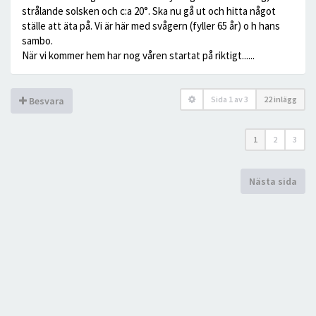
strålande solsken och c:a 20°. Ska nu gå ut och hitta något
ställe att äta på. Vi är här med svågern (fyller 65 år) o h hans
sambo.
När vi kommer hem har nog våren startat på riktigt......
Sida
1
av
3
22 inlägg
Besvara
1
2
3
Nästa sida