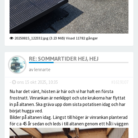
20250815_122332.jpg (3.23 MiB) Visad 11782 gånger
RE: SOMMARTIDER HEJ, HEJ
av
lennarte
-
ons 15 okt 2025, 10:35
#1619107
Nu har det vänt, hösten är här och vi har haft en första
frostnatt. Vinrankan är nerklippt och ute krukorna har flyttat
in på altanen. Ska gräva upp dom sista potatisen idag och har
börjat hugga ved.
Bilder på altanen idag. Längst till höger är vinrankan planterad
för c:a 45 år sedan och leds i till altanen genom ett hål i väggen