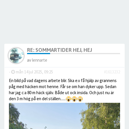
RE: SOMMARTIDER HEJ, HEJ
av
lennarte
-
mån 14 jul 2025, 09:25
#1613232
En bild på vad dagens arbete blir. Ska e.v få hjälp av grannens
påg med häcken mot henne. Får se om han dyker upp. Sedan
har jag c:a 80 m häck själv. Både ut ock insida. Och just nu är
den 3 m hög på en del ställen......