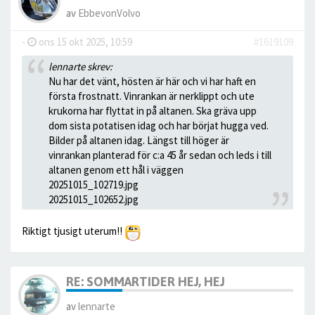
av
EbbevonVolvo
-
ons 15 okt 2025, 10:59
#1619109
lennarte skrev:
Nu har det vänt, hösten är här och vi har haft en
första frostnatt. Vinrankan är nerklippt och ute
krukorna har flyttat in på altanen. Ska gräva upp
dom sista potatisen idag och har börjat hugga ved.
Bilder på altanen idag. Längst till höger är
vinrankan planterad för c:a 45 år sedan och leds i till
altanen genom ett hål i väggen
20251015_102719.jpg
20251015_102652.jpg
Riktigt tjusigt uterum!!
RE: SOMMARTIDER HEJ, HEJ
av
lennarte