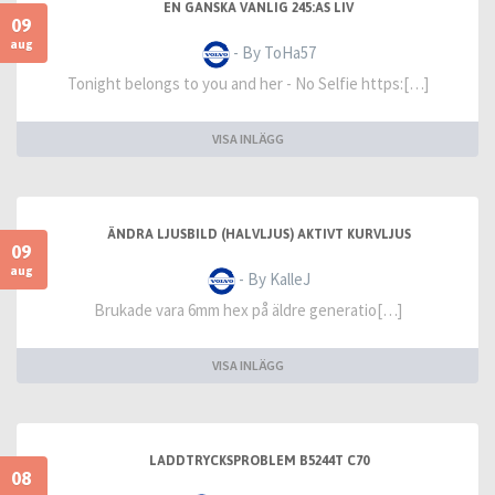
EN GANSKA VANLIG 245:AS LIV
09
aug
- By ToHa57
Tonight belongs to you and her - No Selfie https:[…]
VISA INLÄGG
ÄNDRA LJUSBILD (HALVLJUS) AKTIVT KURVLJUS
09
aug
- By KalleJ
Brukade vara 6mm hex på äldre generatio[…]
VISA INLÄGG
LADDTRYCKSPROBLEM B5244T C70
08