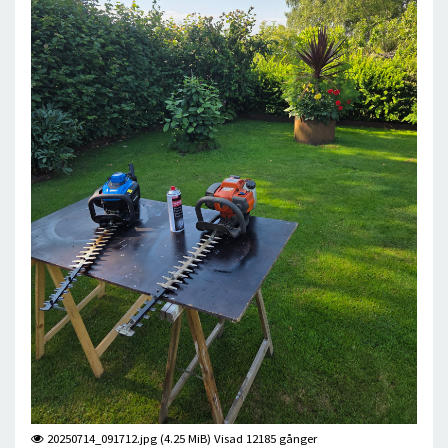
20250714_091712.jpg (4.25 MiB) Visad 12185 gånger