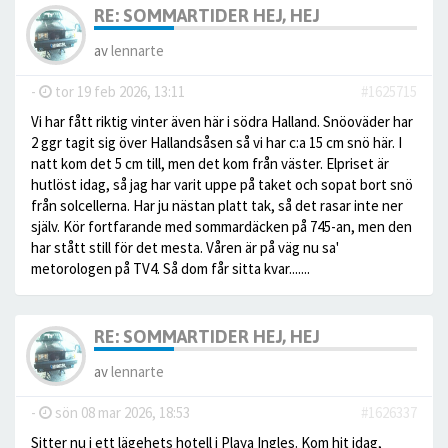
RE: SOMMARTIDER HEJ, HEJ
av
lennarte
-
tor 19 feb 2026, 13:11
#1625715
Vi har fått riktig vinter även här i södra Halland. Snöoväder har
2 ggr tagit sig över Hallandsåsen så vi har c:a 15 cm snö här. I
natt kom det 5 cm till, men det kom från väster. Elpriset är
hutlöst idag, så jag har varit uppe på taket och sopat bort snö
från solcellerna. Har ju nästan platt tak, så det rasar inte ner
själv. Kör fortfarande med sommardäcken på 745-an, men den
har stått still för det mesta. Våren är på väg nu sa'
metorologen på TV4. Så dom får sitta kvar.......
RE: SOMMARTIDER HEJ, HEJ
av
lennarte
-
sön 08 mar 2026, 18:53
#1626337
Sitter nu i ett lägehets hotell i Playa Ingles. Kom hit idag,