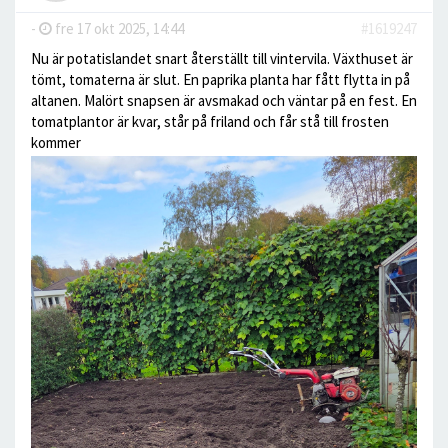
-
fre 17 okt 2025, 14:44
#1619247
Nu är potatislandet snart återställt till vintervila. Växthuset är
tömt, tomaterna är slut. En paprika planta har fått flytta in på
altanen. Malört snapsen är avsmakad och väntar på en fest. En
tomatplantor är kvar, står på friland och får stå till frosten
kommer