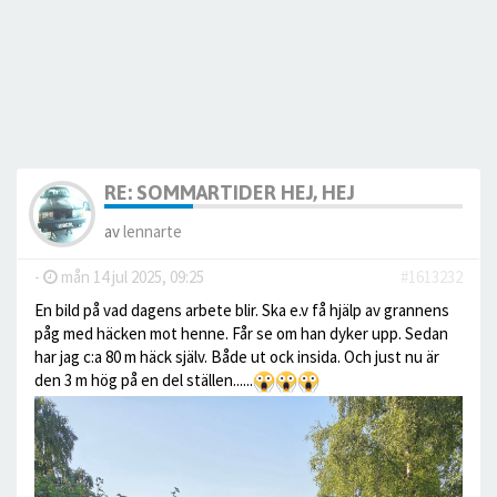
RE: SOMMARTIDER HEJ, HEJ
av
lennarte
-
mån 14 jul 2025, 09:25
#1613232
En bild på vad dagens arbete blir. Ska e.v få hjälp av grannens
påg med häcken mot henne. Får se om han dyker upp. Sedan
har jag c:a 80 m häck själv. Både ut ock insida. Och just nu är
den 3 m hög på en del ställen......