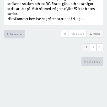
strålande solsken och c:a 20°. Ska nu gå ut och hitta något
ställe att äta på. Vi är här med svågern (fyller 65 år) o h hans
sambo.
När vi kommer hem har nog våren startat på riktigt......
Sida
1
av
3
22 inlägg
Besvara
1
2
3
Nästa sida