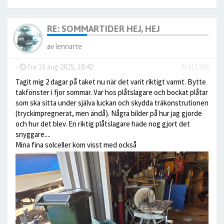
RE: SOMMARTIDER HEJ, HEJ
av
lennarte
-
fre 15 aug 2025, 18:42
#1615388
Tagit mig 2 dagar på taket nu när det varit riktigt varmt. Bytte
takfönster i fjor sommar. Var hos plåtslagare och bockat plåtar
som ska sitta under själva luckan och skydda träkonstrutionen
(tryckimpregnerat, men ändå). Några bilder på hur jag gjorde
och hur det blev. En riktig plåtslagare hade nog gjort det
snyggare....
Mina fina solceller kom visst med också