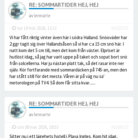
RE: SOMMARTIDER HEJ, HEJ
av
lennarte
-
tor 19 feb 2026, 13:11
#1625715
Vi har fått riktig vinter även här i södra Halland. Snöoväder har
2 ggr tagit sig över Hallandsåsen så vi har c:a 15 cm snö här. I
natt kom det 5 cm till, men det kom från väster. Elpriset är
hutlöst idag, så jag har varit uppe på taket och sopat bort snö
från solcellerna. Har ju nästan platt tak, så det rasar inte ner
själv. Kör fortfarande med sommardäcken på 745-an, men den
har stått still för det mesta. Våren är på väg nu sa'
metorologen på TV4. Så dom får sitta kvar.......
RE: SOMMARTIDER HEJ, HEJ
av
lennarte
-
sön 08 mar 2026, 18:53
#1626337
Sitter nu i ett lägehets hotell i Playa Ingles. Kom hit idag,