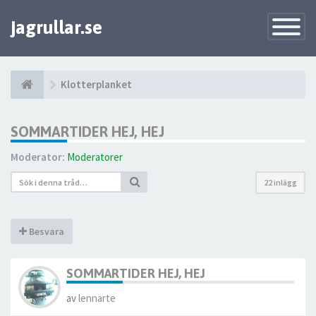
jagrullar.se
Toggle
Navigatio
Klotterplanket
SOMMARTIDER HEJ, HEJ
Moderator:
Moderatorer
22 inlägg
Besvara
SOMMARTIDER HEJ, HEJ
av
lennarte