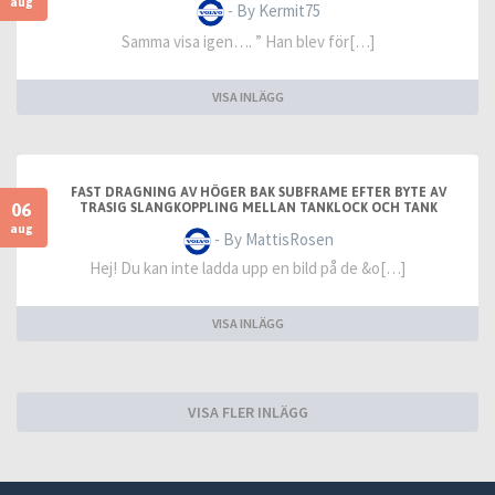
aug
- By Kermit75
Samma visa igen…. ” Han blev för[…]
VISA INLÄGG
FAST DRAGNING AV HÖGER BAK SUBFRAME EFTER BYTE AV
06
TRASIG SLANGKOPPLING MELLAN TANKLOCK OCH TANK
aug
- By MattisRosen
Hej! Du kan inte ladda upp en bild på de &o[…]
VISA INLÄGG
VISA FLER INLÄGG