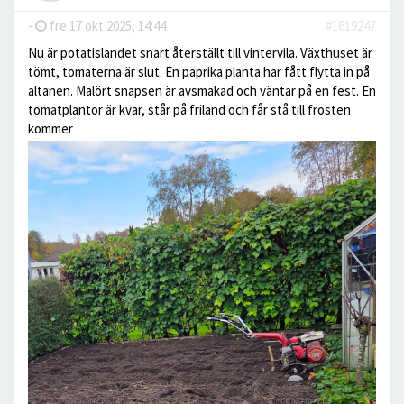
-
fre 17 okt 2025, 14:44
#1619247
Nu är potatislandet snart återställt till vintervila. Växthuset är
tömt, tomaterna är slut. En paprika planta har fått flytta in på
altanen. Malört snapsen är avsmakad och väntar på en fest. En
tomatplantor är kvar, står på friland och får stå till frosten
kommer