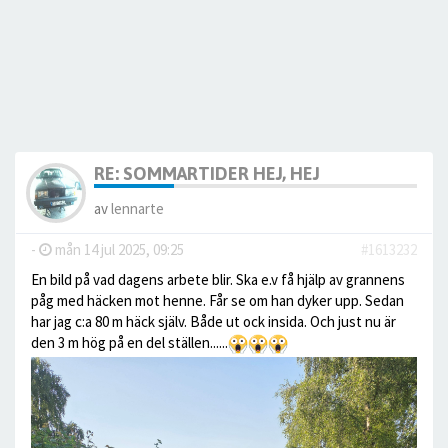
RE: SOMMARTIDER HEJ, HEJ
av
lennarte
-
mån 14 jul 2025, 09:25
#1613232
En bild på vad dagens arbete blir. Ska e.v få hjälp av grannens
påg med häcken mot henne. Får se om han dyker upp. Sedan
har jag c:a 80 m häck själv. Både ut ock insida. Och just nu är
den 3 m hög på en del ställen......