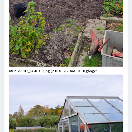
20251017_142831~2.jpg (2.18 MiB) Visad 10058 gånger