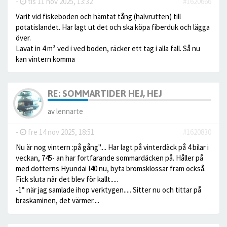
-
tis 11 nov 2025, 13:32
#1620666
Varit vid fiskeboden och hämtat tång (halvrutten) till
potatislandet. Har lagt ut det och ska köpa fiberduk och lägga
över.
Lavat in 4 m³ ved i ved boden, räcker ett tag i alla fall. Så nu
kan vintern komma
RE: SOMMARTIDER HEJ, HEJ
av
lennarte
-
fre 14 nov 2025, 18:51
#1620830
Nu är nog vintern :på gång".... Har lagt på vinterdäck på 4 bilar i
veckan, 745- an har fortfarande sommardäcken på. Håller på
med dotterns Hyundai I40 nu, byta bromsklossar fram också.
Fick sluta när det blev för kallt.....
-1° när jag samlade ihop verktygen..... Sitter nu och tittar på
braskaminen, det värmer....