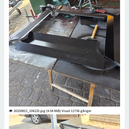
20250815_104223.jpg (4.04 MiB) Visad 11756 gånger