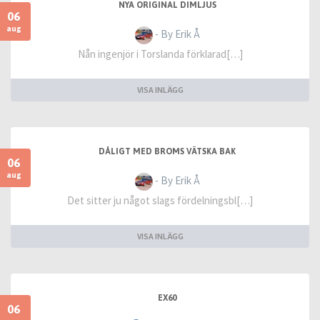
NYA ORIGINAL DIMLJUS
06
aug
- By Erik Å
Nån ingenjör i Torslanda förklarad[…]
VISA INLÄGG
DÅLIGT MED BROMS VÄTSKA BAK
06
aug
- By Erik Å
Det sitter ju något slags fördelningsbl[…]
VISA INLÄGG
EX60
06