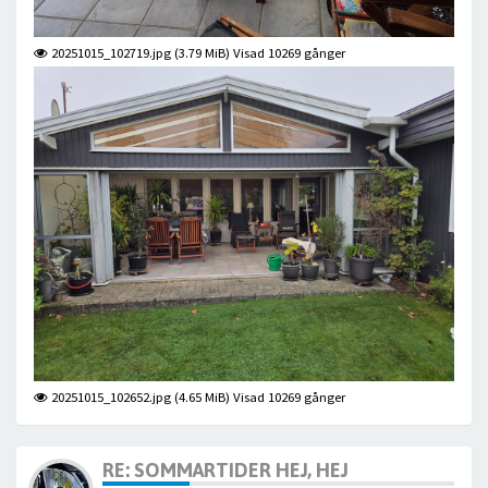
20251015_102719.jpg (3.79 MiB) Visad 10269 gånger
20251015_102652.jpg (4.65 MiB) Visad 10269 gånger
RE: SOMMARTIDER HEJ, HEJ