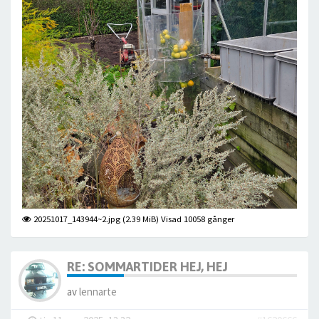
20251017_143944~2.jpg (2.39 MiB) Visad 10058 gånger
RE: SOMMARTIDER HEJ, HEJ
av
lennarte