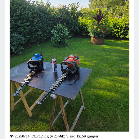
20250714_091712.jpg (4.25 MiB) Visad 12159 gånger