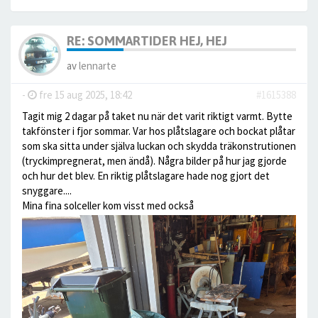
RE: SOMMARTIDER HEJ, HEJ
av
lennarte
-
fre 15 aug 2025, 18:42
#1615388
Tagit mig 2 dagar på taket nu när det varit riktigt varmt. Bytte
takfönster i fjor sommar. Var hos plåtslagare och bockat plåtar
som ska sitta under själva luckan och skydda träkonstrutionen
(tryckimpregnerat, men ändå). Några bilder på hur jag gjorde
och hur det blev. En riktig plåtslagare hade nog gjort det
snyggare....
Mina fina solceller kom visst med också