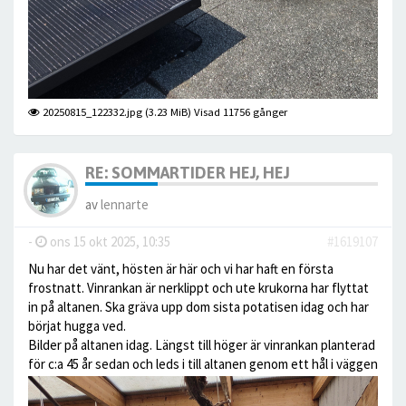
20250815_122332.jpg (3.23 MiB) Visad 11756 gånger
RE: SOMMARTIDER HEJ, HEJ
av
lennarte
-
ons 15 okt 2025, 10:35
#1619107
Nu har det vänt, hösten är här och vi har haft en första
frostnatt. Vinrankan är nerklippt och ute krukorna har flyttat
in på altanen. Ska gräva upp dom sista potatisen idag och har
börjat hugga ved.
Bilder på altanen idag. Längst till höger är vinrankan planterad
för c:a 45 år sedan och leds i till altanen genom ett hål i väggen