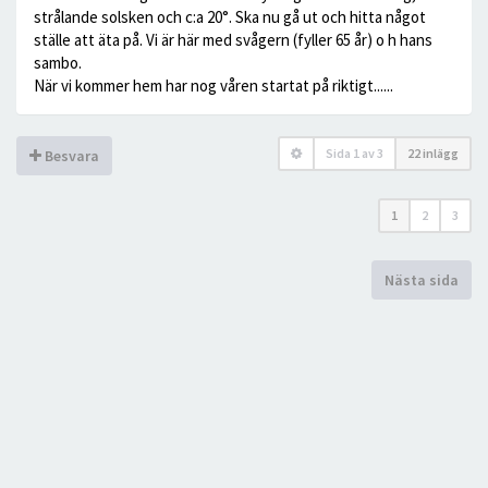
strålande solsken och c:a 20°. Ska nu gå ut och hitta något
ställe att äta på. Vi är här med svågern (fyller 65 år) o h hans
sambo.
När vi kommer hem har nog våren startat på riktigt......
Sida
1
av
3
22 inlägg
Besvara
1
2
3
Nästa sida