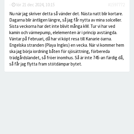
-
lör 21 dec 2024, 10:15
#1597772
Nu när jag skriver detta så vänder det. Nästa natt blir kortare.
Dagarna blir äntligen längre, så jag får nytta av mina solceller.
Sista veckorna har det inte blivit många kW. Tur vi har ved
kamin och värmepump, elelementen är i princip avstängda.
Väntar på Februari, då har vi köpt resa till Kanarie öarna.
Engelska stranden (Playa Ingles) en vecka. När vi kommer hem
ska jag börja iordning båten för sjösättning, förbereda
trädgårdslandet, så fröer inomhus. Så är inte 745-an färdig då,
så får jag flytta fram stötdämpar bytet.