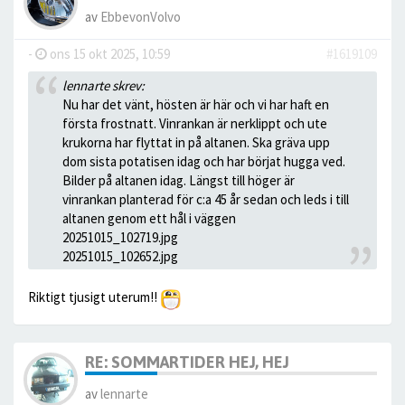
av
EbbevonVolvo
-
ons 15 okt 2025, 10:59
#1619109
lennarte skrev:
Nu har det vänt, hösten är här och vi har haft en
första frostnatt. Vinrankan är nerklippt och ute
krukorna har flyttat in på altanen. Ska gräva upp
dom sista potatisen idag och har börjat hugga ved.
Bilder på altanen idag. Längst till höger är
vinrankan planterad för c:a 45 år sedan och leds i till
altanen genom ett hål i väggen
20251015_102719.jpg
20251015_102652.jpg
Riktigt tjusigt uterum!!
RE: SOMMARTIDER HEJ, HEJ
av
lennarte