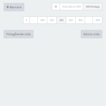
Sida
262
av
294
2934 inlägg
Besvara
1
…
260
261
262
263
264
…
294
Föregående sida
Nästa sida