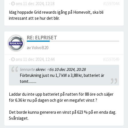
-
ons 11 dec 2024, 12:18
#1597044
Idag hoppade Grid rewards igång på Homevolt, ska bli
intressant att se hur det blir.
RE: ELPRISET
av
VolvoB20
-
ons 11 dec 2024, 12:44
#1597049
lennarte
skrev:
↑
tis 10 dec 2024, 20:28
Förbrukning just nu 1,7 kW a 3,88 kr, batteriet är
tomt.........
Laddar du inte upp batteriet på natten för 88 öre och säljer
för 6.36 kr nu på dagen och gör en megafet vinst ?
Det borde kunna generera en vinst på 623 % på en enda dag.
Svårslaget.