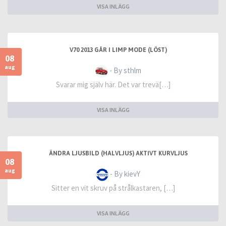
VISA INLÄGG
V70 2013 GÅR I LIMP MODE (LÖST)
08
aug
- By sthlm
Svarar mig själv här. Det var trevä[…]
VISA INLÄGG
ÄNDRA LJUSBILD (HALVLJUS) AKTIVT KURVLJUS
08
aug
- By kievY
Sitter en vit skruv på strålkastaren, […]
VISA INLÄGG