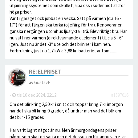
utjämningssystemet som skulle hjälpa oss i söder mot alltför
höga priser.
Varit i garaget ock jobbat en vecka. Satt på värmen (c:a 16 -
17°) för att färgen ska torka (oljefärg för trä). Renoverar en
ganska nergången utomhus ljuslykta i trä. Blev riktigt bra. Har
nu satt ner värmen (direktvärmande ellelement) till c:a 5 - 6°
igen. Just nu är det -3° ute och det brinner i kaminen.
Förbrukning just nu 1,7 kW a 3,88 kr, batteriet är tomt.........
RE: ELPRISET
av
GustavE
-
tis 10 dec 2024, 22:12
#1597016
Om det blir kring 2,50 kr i snitt och toppar kring 7 kr imorgon
när det ska bli kring 0 grader, då undrar man vad det blir om
det blir -15 grader.
Har varit lugnt något år nu. Men är morgondagens priser
något som ska fortsätta och det dessutom blir ännu värre, är