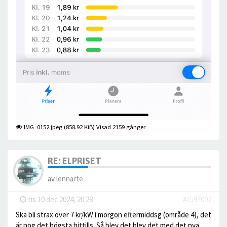
IMG_0152.jpeg (858.92 KiB) Visad 2159 gånger
RE: ELPRISET
av
lennarte
-
tis 10 dec 2024, 20:28
#1597007
Ska bli strax över 7 kr/kW i morgon eftermiddsg (område 4), det
är nog det högsta hittills. Så blev det blev det med det nya