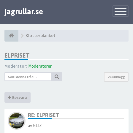
jagrullar.se
Toggle
Navigatio
Klotterplanket
ELPRISET
Moderator:
Moderatorer
2934 inlägg
Besvara
RE: ELPRISET
av
GLIZ