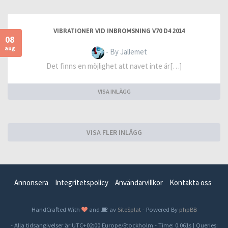
VIBRATIONER VID INBROMSNING V70 D4 2014
08
aug
- By Jallemet
Det finns en möjlighet att navet inte är[…]
VISA INLÄGG
VISA FLER INLÄGG
Annonsera
Integritetspolicy
Användarvillkor
Kontakta oss
HandCrafted With
and
av
SiteSplat
- Powered By
phpBB
- Alla tidsangivelser är UTC+02:00 Europe/Stockholm -
Time: 0.061s
|
Queries: