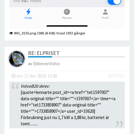
IMG_0155.png (588.26 KiB) Visad 1933 gånger
RE: ELPRISET
av
EbbevonVolvo
-
ons 11 dec 2024, 13:08
#1597052
VolvoB20 skrev:
[quote=lennarte post_id=<a href="tel:1597007"
data-original-title="" title="">1597007</a> time=<a
href="tel:1733858907" data-original-title=""
title="">1733858907</a> user_id=33620]
Förbrukning just nu 1,7 kW a 3,88 kr, batteriet är
tomt.........