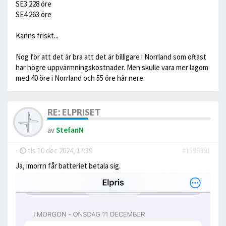
SE3 228 öre
SE4 263 öre
Känns friskt...
Nog för att det är bra att det är billigare i Norrland som oftast
har högre uppvärmningskostnader. Men skulle vara mer lagom
med 40 öre i Norrland och 55 öre här nere.
RE: ELPRISET
av
StefanN
-
tis 10 dec 2024, 17:39
#1596991
Ja, imorrn får batteriet betala sig.