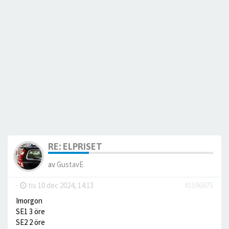
RE: ELPRISET
av
GustavE
-
tis 10 dec 2024, 14:13
#1596975
Imorgon
SE1 3 öre
SE2 2 öre