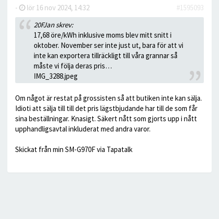
-
lör 16 nov 2024, 14:32
#1595093
20FJan skrev:
17,68 öre/kWh inklusive moms blev mitt snitt i
oktober. November ser inte just ut, bara för att vi
inte kan exportera tillräckligt till våra grannar så
måste vi följa deras pris…
IMG_3288.jpeg
Om något är restat på grossisten så att butiken inte kan sälja.
Idioti att sälja till till det pris lägstbjudande har till de som får
sina beställningar. Knasigt. Säkert nått som gjorts upp i nått
upphandligsavtal inkluderat med andra varor.
Skickat från min SM-G970F via Tapatalk