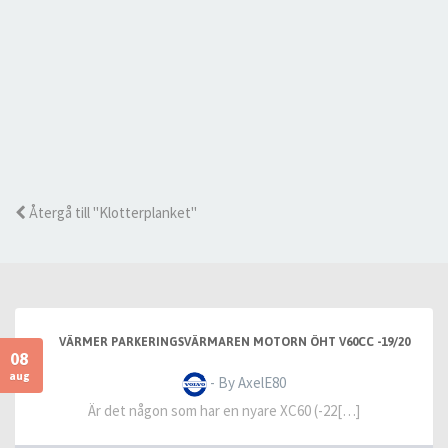
Återgå till "Klotterplanket"
VÄRMER PARKERINGSVÄRMAREN MOTORN ÖHT V60CC -19/20
08
aug
- By AxelE80
Är det någon som har en nyare XC60 (-22[…]