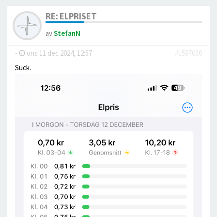
RE: ELPRISET
av
StefanN
-
ons 11 dec 2024, 12:57
#1597050
Suck.