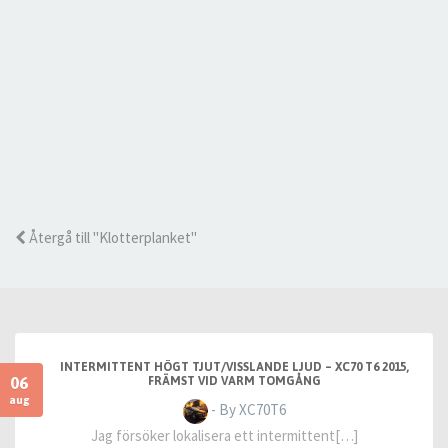
Återgå till "Klotterplanket"
INTERMITTENT HÖGT TJUT/VISSLANDE LJUD – XC70 T6 2015,
06
FRÄMST VID VARM TOMGÅNG
aug
- By XC70T6
Jag försöker lokalisera ett intermittent[…]