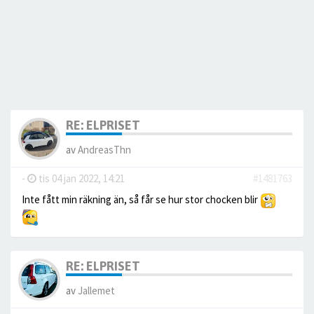
RE: ELPRISET
av
AndreasThn
-
tis 04 jan 2022, 14:21
#1481763
Inte fått min räkning än, så får se hur stor chocken blir
RE: ELPRISET
av
Jallemet