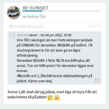
RE: ELPRISET
av
AndreasThn
-
tis 04 jan 2022, 15:53
#1481773
Perra83
skrev:
↑
tis 04 jan 2022, 15:45
Inte fått räkningen än men förbrukningen landade
på 1096kWh för december. 9656kWh på helåret. I år
ska bergvärmen in för att även ge en lägre
elförbrukning.
November 851kWh 1761kr 89,76 öre/kWh plus allt
annat. Tror att kWh priset för december ligger över
kronan.
49kr/mån och 1,25kr/kW kostar elbilsladdningen på
jobbet. Känns som okej.
Kostar 1,60:-/kwh där jag jobbar, snart läge att byta från att
ladda hemma till på jobbet