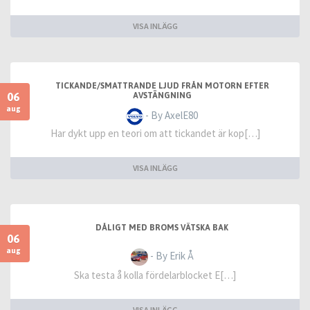
VISA INLÄGG
TICKANDE/SMATTRANDE LJUD FRÅN MOTORN EFTER
06
AVSTÄNGNING
aug
- By AxelE80
Har dykt upp en teori om att tickandet är kop[…]
VISA INLÄGG
DÅLIGT MED BROMS VÄTSKA BAK
06
aug
- By Erik Å
Ska testa å kolla fördelarblocket E[…]
VISA INLÄGG