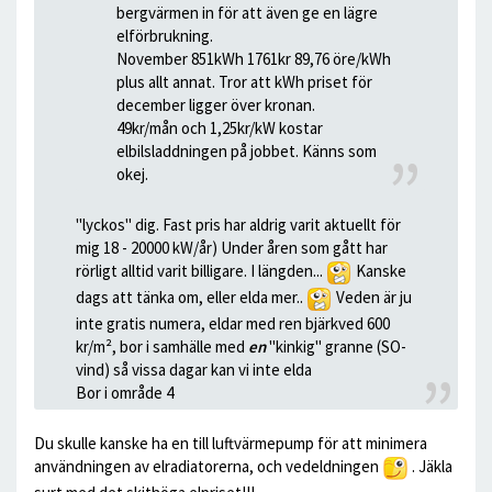
bergvärmen in för att även ge en lägre
elförbrukning.
November 851kWh 1761kr 89,76 öre/kWh
plus allt annat. Tror att kWh priset för
december ligger över kronan.
49kr/mån och 1,25kr/kW kostar
elbilsladdningen på jobbet. Känns som
okej.
"lyckos" dig. Fast pris har aldrig varit aktuellt för
mig 18 - 20000 kW/år) Under åren som gått har
rörligt alltid varit billigare. I längden...
Kanske
dags att tänka om, eller elda mer..
Veden är ju
inte gratis numera, eldar med ren bjärkved 600
kr/m², bor i samhälle med
en
"kinkig" granne (SO-
vind) så vissa dagar kan vi inte elda
Bor i område 4
Du skulle kanske ha en till luftvärmepump för att minimera
användningen av elradiatorerna, och vedeldningen
. Jäkla