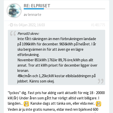
RE: ELPRISET
av
lennarte
-
tis 04 jan 2022, 16:03
#1481775
Perra83 skrev:
Inte fått räkningen än men förbrukningen landade
på 1096kWh för december. 9656kWh på helåret. I år
ska bergvärmen in för att även ge en lägre
elförbrukning.
November 851kWh 1761kr 89,76 öre/kWh plus allt
annat. Tror att kWh priset för december ligger över
kronan.
49kr/mån och 1,25kr/kW kostar elbilsladdningen på
jobbet. Känns som okej.
"lyckos" dig. Fast pris har aldrig varit aktuellt för mig 18 - 20000
kW/år) Under åren som gått har rörligt alltid varit billigare. I
längden...
Kanske dags att tänka om, eller elda mer..
Veden är ju inte gratis numera, eldar med ren bjärkved 600