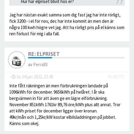
Hur har elpriset blivit hos er?
Jag har nästan exakt samma som dig fast jag har inte rörligt,
fick 3200:- i el för nov, dec har inte kommit än men den är
några 100 kwh högre vet jag. Att ha rörligt pris på el känns som
ren förlust för mig i alla fall.
RE: ELPRISET
av
Perra83
-
tis 04 jan 2022, 15:45
#1481771
Inte fått räkningen än men förbrukningen landade på
1096kWh för december. 9656kWh på helåret. I år ska
bergvärmen in för att även ge en lägre elförbrukning.
November 851kWh 1761kr 89,76 öre/kWh plus allt annat. Tror
att kWh priset för december ligger över kronan.
49kr/mån och 1,25kr/kW kostar elbilsladdningen på jobbet.
Känns som okej.