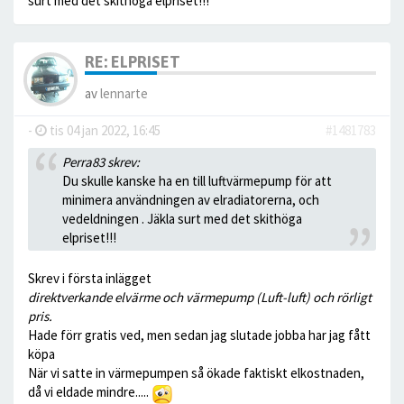
surt med det skithöga elpriset!!!
RE: ELPRISET
av
lennarte
-
tis 04 jan 2022, 16:45
#1481783
Perra83 skrev:
Du skulle kanske ha en till luftvärmepump för att
minimera användningen av elradiatorerna, och
vedeldningen . Jäkla surt med det skithöga
elpriset!!!
Skrev i första inlägget
direktverkande elvärme och värmepump (Luft-luft) och rörligt
pris.
Hade förr gratis ved, men sedan jag slutade jobba har jag fått
köpa
När vi satte in värmepumpen så ökade faktiskt elkostnaden,
då vi eldade mindre.....