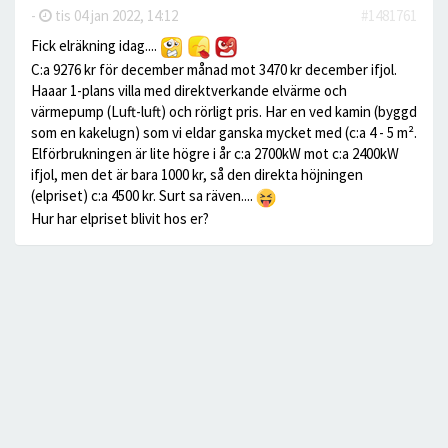
-
tis 04 jan 2022, 14:12
#1481761
Fick elräkning idag....
C:a 9276 kr för december månad mot 3470 kr december ifjol.
Haaar 1-plans villa med direktverkande elvärme och
värmepump (Luft-luft) och rörligt pris. Har en ved kamin (byggd
som en kakelugn) som vi eldar ganska mycket med (c:a 4 - 5 m².
Elförbrukningen är lite högre i år c:a 2700kW mot c:a 2400kW
ifjol, men det är bara 1000 kr, så den direkta höjningen
(elpriset) c:a 4500 kr. Surt sa räven....
Hur har elpriset blivit hos er?