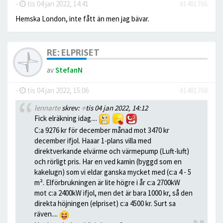
-
tis 04 jan 2022, 14:41
#1481766
Hemska London, inte fått än men jag bävar.
RE: ELPRISET
av
StefanN
-
tis 04 jan 2022, 15:06
#1481768
lennarte
skrev:
↑
tis 04 jan 2022, 14:12
Fick elräkning idag....
C:a 9276 kr för december månad mot 3470 kr
december ifjol. Haaar 1-plans villa med
direktverkande elvärme och värmepump (Luft-luft)
och rörligt pris. Har en ved kamin (byggd som en
kakelugn) som vi eldar ganska mycket med (c:a 4 - 5
m². Elförbrukningen är lite högre i år c:a 2700kW
mot c:a 2400kW ifjol, men det är bara 1000 kr, så den
direkta höjningen (elpriset) c:a 4500 kr. Surt sa
räven....