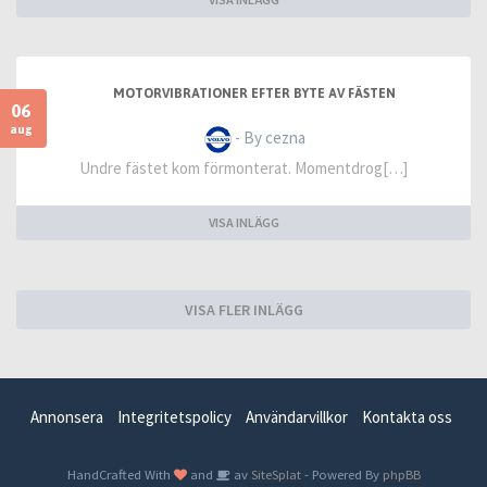
MOTORVIBRATIONER EFTER BYTE AV FÄSTEN
06
aug
- By cezna
Undre fästet kom förmonterat. Momentdrog[…]
VISA INLÄGG
VISA FLER INLÄGG
Annonsera
Integritetspolicy
Användarvillkor
Kontakta oss
HandCrafted With
and
av
SiteSplat
- Powered By
phpBB