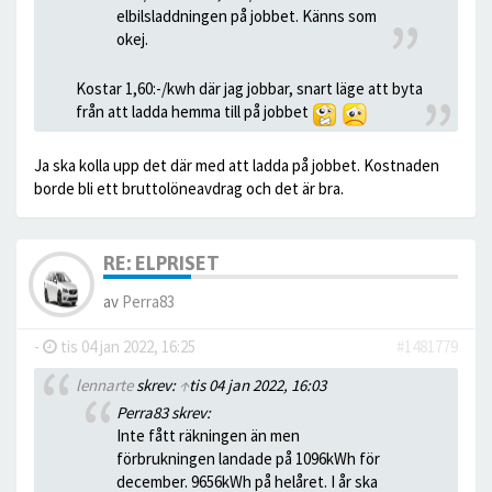
elbilsladdningen på jobbet. Känns som
okej.
Kostar 1,60:-/kwh där jag jobbar, snart läge att byta
från att ladda hemma till på jobbet
Ja ska kolla upp det där med att ladda på jobbet. Kostnaden
borde bli ett bruttolöneavdrag och det är bra.
RE: ELPRISET
av
Perra83
-
tis 04 jan 2022, 16:25
#1481779
lennarte
skrev:
↑
tis 04 jan 2022, 16:03
Perra83 skrev:
Inte fått räkningen än men
förbrukningen landade på 1096kWh för
december. 9656kWh på helåret. I år ska