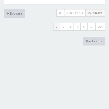
Sida
1
av
294
2934 inlägg
Besvara
1
2
3
4
5
…
294
Nästa sida