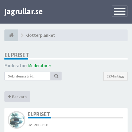
jagrullar.se
Toggle
Navigatio
Klotterplanket
ELPRISET
Moderator:
Moderatorer
2934 inlägg
Besvara
ELPRISET
av
lennarte