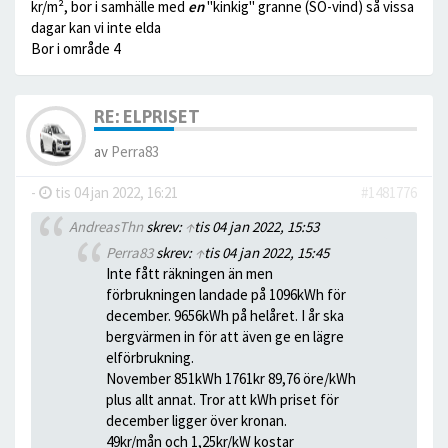
kr/m², bor i samhälle med
en
"kinkig" granne (SO-vind) så vissa
dagar kan vi inte elda
Bor i område 4
RE: ELPRISET
av
Perra83
-
tis 04 jan 2022, 16:21
#1481776
AndreasThn
skrev:
↑
tis 04 jan 2022, 15:53
Perra83
skrev:
↑
tis 04 jan 2022, 15:45
Inte fått räkningen än men
förbrukningen landade på 1096kWh för
december. 9656kWh på helåret. I år ska
bergvärmen in för att även ge en lägre
elförbrukning.
November 851kWh 1761kr 89,76 öre/kWh
plus allt annat. Tror att kWh priset för
december ligger över kronan.
49kr/mån och 1,25kr/kW kostar