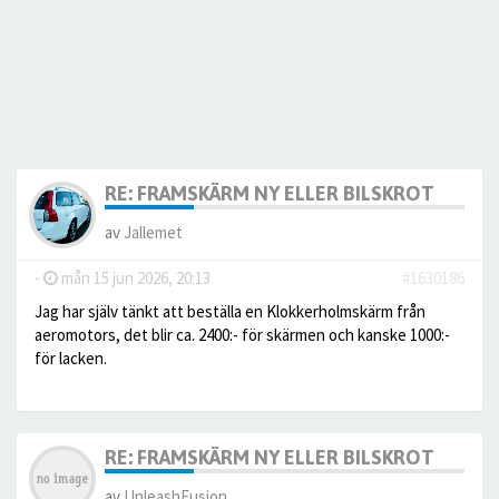
RE: FRAMSKÄRM NY ELLER BILSKROT
av
Jallemet
-
mån 15 jun 2026, 20:13
#1630186
Jag har själv tänkt att beställa en Klokkerholmskärm från
aeromotors, det blir ca. 2400:- för skärmen och kanske 1000:-
för lacken.
RE: FRAMSKÄRM NY ELLER BILSKROT
av
UnleashFusion