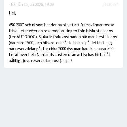
-
mån 15 jun 2026, 19:09
#1630184
Hej,
V50 2007 och ni som har denna bil vet att framskärmar rostar
frisk. Letar efter en reservdel antingen från bilskrot eller ny
(tex AUTODOC). Sjuka är fraktkostnaden när man beställer ny
(närmare 1500) och bilskroten måste ha koll på detta tillägg
när reservdelar går för cirka 2000 dvs man kanske sparar 500.
Letat över hela Norrlands kusten utan att lyckas hitta nåt
pålitligt (dvs reserv utan rost). Tips?