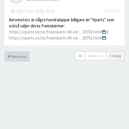
-
mån 15 jun 2026, 20:20
#1630187
Aeromotors är några hundralappar billigare än "Vparts" som
också säljer deras framskärmar:
https://vparts.se/se/framskarm-till-vol ... 20702.html
/
https://vparts.se/se/framskarm-till-vol ... 20701.html
Sida
1
av
1
3 inlägg
Besvara