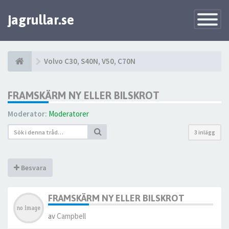
jagrullar.se
Toggle
Navigatio
Volvo C30, S40N, V50, C70N
FRAMSKÄRM NY ELLER BILSKROT
Moderator:
Moderatorer
3 inlägg
Besvara
FRAMSKÄRM NY ELLER BILSKROT
av
Campbell