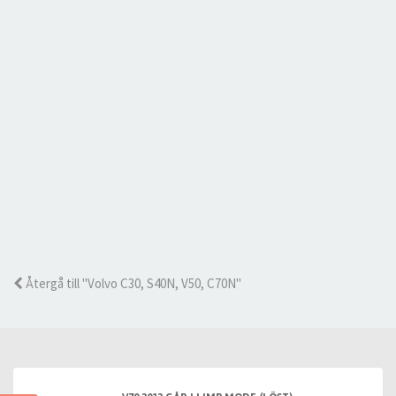
Återgå till "Volvo C30, S40N, V50, C70N"