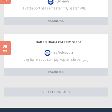
- By kievY
Tvätta bort alla semester mil, nästan 40[…]
VISA INLÄGG
HAR EN FRÅGA OM TRIM STEG1
08
aug
- By Volvocola
Jag har en ppc som jag köpte från bsr […]
VISA INLÄGG
VISA FLER INLÄGG