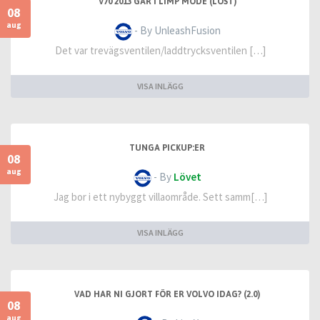
V70 2013 GÅR I LIMP MODE (LÖST)
08
aug
- By UnleashFusion
Det var trevägsventilen/laddtrycksventilen […]
VISA INLÄGG
TUNGA PICKUP:ER
08
aug
- By
Lövet
Jag bor i ett nybyggt villaområde. Sett samm[…]
VISA INLÄGG
VAD HAR NI GJORT FÖR ER VOLVO IDAG? (2.0)
08
aug