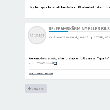
Jag har själv tänkt att beställa en Klokkerholmskärm fr
RE: FRAMSKÄRM NY ELLER BIL
av
UnleashFusion
-
mån 15 jun 2026, 20:
Aeromotors är några hundralappar billigare än "Vparts
vol ... 20701.html
Volvo V70 2.0F MY11 Inscription
Besvara