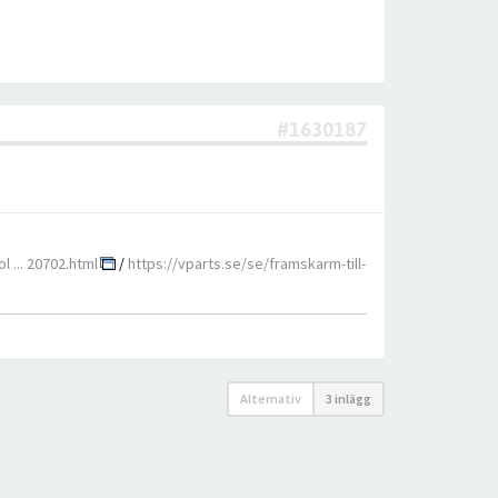
#1630187
l ... 20702.html
/
https://vparts.se/se/framskarm-till-
Alternativ
3 inlägg