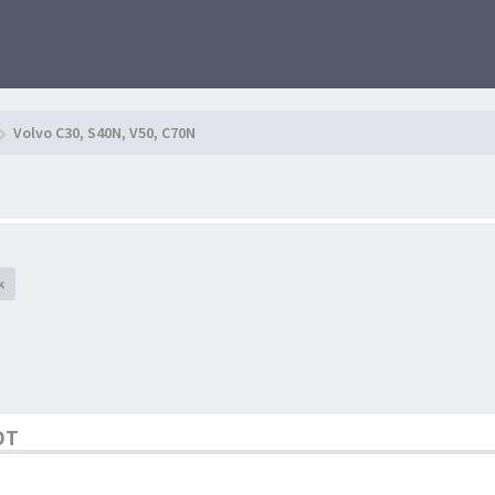
Volvo C30, S40N, V50, C70N
k
OT