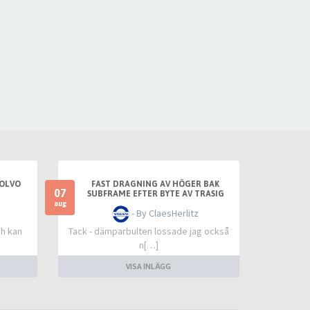
VOLVO
FAST DRAGNING AV HÖGER BAK
07
SUBFRAME EFTER BYTE AV TRASIG
SLANGKOPPLING MELLAN TANKLOCK
aug
- By ClaesHerlitz
OCH TANK
ch kan
Tack - dämparbulten lossade jag också
n[…]
VISA INLÄGG