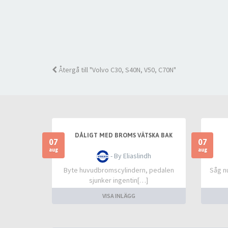
Återgå till "Volvo C30, S40N, V50, C70N"
DÅLIGT MED BROMS VÄTSKA BAK
07
07
aug
aug
- By Eliaslindh
Byte huvudbromscylindern, pedalen
Såg n
sjunker ingentin[…]
VISA INLÄGG