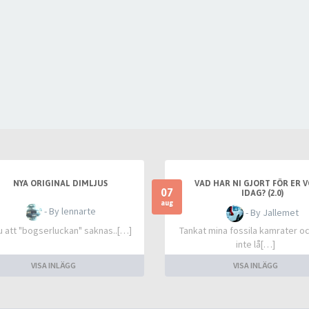
NYA ORIGINAL DIMLJUS
VAD HAR NI GJORT FÖR ER 
07
IDAG? (2.0)
aug
- By lennarte
- By Jallemet
u att "bogserluckan" saknas..[…]
Tankat mina fossila kamrater o
inte lå[…]
VISA INLÄGG
VISA INLÄGG