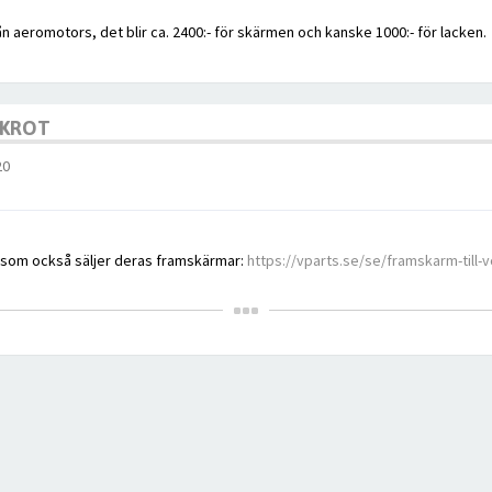
ån aeromotors, det blir ca. 2400:- för skärmen och kanske 1000:- för lacken.
SKROT
20
" som också säljer deras framskärmar:
https://vparts.se/se/framskarm-till-vo