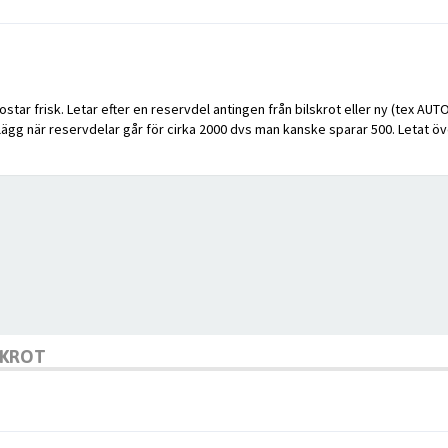
star frisk. Letar efter en reservdel antingen från bilskrot eller ny (tex AU
lägg när reservdelar går för cirka 2000 dvs man kanske sparar 500. Letat öve
SKROT