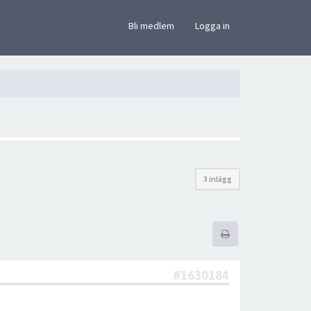
×
Bli medlem
Logga in
3 inlägg
#1630184