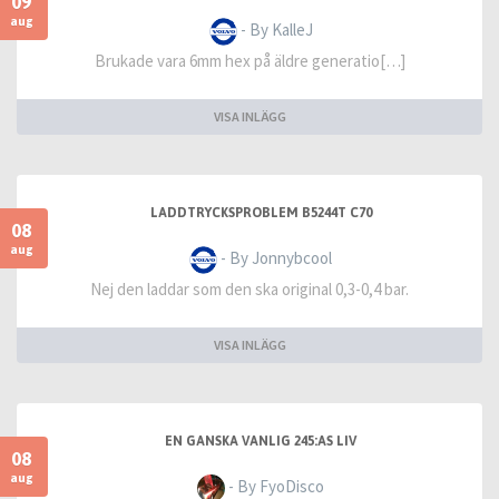
09
aug
- By KalleJ
Brukade vara 6mm hex på äldre generatio[…]
VISA INLÄGG
LADDTRYCKSPROBLEM B5244T C70
08
aug
- By Jonnybcool
Nej den laddar som den ska original 0,3-0,4 bar.
VISA INLÄGG
EN GANSKA VANLIG 245:AS LIV
08
aug
- By FyoDisco