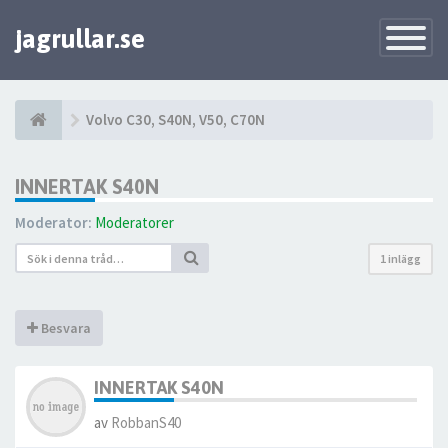
jagrullar.se
Toggle
Navigatio
Volvo C30, S40N, V50, C70N
INNERTAK S40N
Moderator:
Moderatorer
1 inlägg
Besvara
INNERTAK S40N
av
RobbanS40