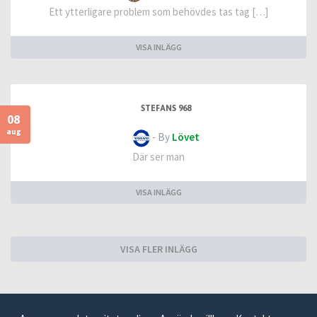
Ett ytterligare problem som behövdes tas tag […]
VISA INLÄGG
STEFANS 968
08
aug
- By
Lövet
Där ser man
VISA INLÄGG
VISA FLER INLÄGG