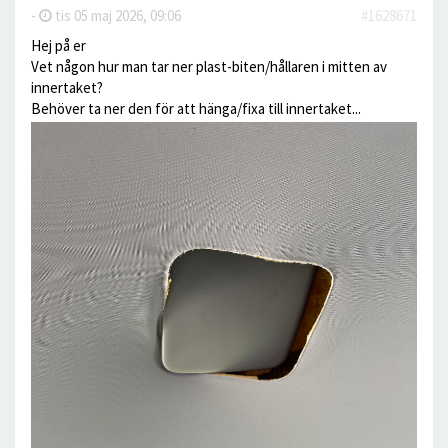
-
tis 05 maj 2026, 09:06
#1628671
Hej på er
Vet någon hur man tar ner plast-biten/hållaren i mitten av
innertaket?
Behöver ta ner den för att hänga/fixa till innertaket...