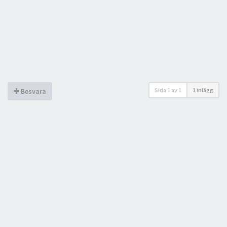
Sida
1
av
1
1 inlägg
Besvara