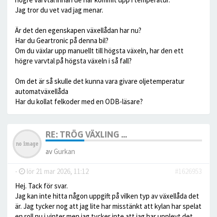
Jag tror du vet vad jag menar.
Är det den egenskapen växellådan har nu?
Har du Geartronic på denna bil?
Om du växlar upp manuellt till högsta växeln, har den ett
högre varvtal på högsta växeln i så fall?
Om det är så skulle det kunna vara givare oljetemperatur
automatväxellåda
Har du kollat felkoder med en ODB-läsare?
RE: TRÖG VÄXLING ...
av
Gurkan
-
lör 21 mar 2026, 11:12
#1626953
Hej. Tack för svar.
Jag kan inte hitta någon uppgift på vilken typ av växellåda det
är. Jag tycker nog att jag lite har misstänkt att kylan har spelat
en roll nu i vinter men jag tycker inte att jag har upplevt det