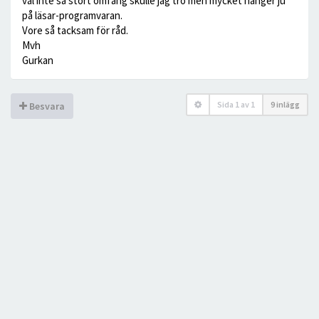
väl inte så stort omfång skulle jag tro men mycket hänger ju
på läsar-programvaran.
Vore så tacksam för råd.
Mvh
Gurkan
Sida
1
av
1
9 inlägg
Besvara