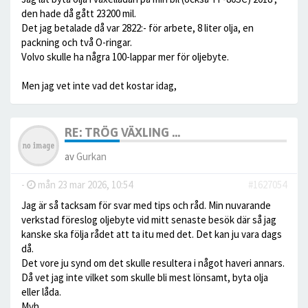
den hade då gått 23200 mil.
Det jag betalade då var 2822:- för arbete, 8 liter olja, en
packning och två O-ringar.
Volvo skulle ha några 100-lappar mer för oljebyte.
Men jag vet inte vad det kostar idag,
RE: TRÖG VÄXLING ...
av
Gurkan
-
mån 23 mar 2026, 10:54
#1627054
Jag är så tacksam för svar med tips och råd. Min nuvarande
verkstad föreslog oljebyte vid mitt senaste besök där så jag
kanske ska följa rådet att ta itu med det. Det kan ju vara dags
då.
Det vore ju synd om det skulle resultera i något haveri annars.
Då vet jag inte vilket som skulle bli mest lönsamt, byta olja
eller låda.
Mvh