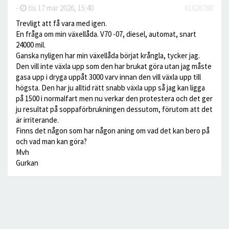
-
tis 17 mar 2026, 15:40
#1626780
Trevligt att få vara med igen.
En fråga om min växellåda. V70 -07, diesel, automat, snart
24000 mil.
Ganska nyligen har min växellåda börjat krångla, tycker jag.
Den vill inte växla upp som den har brukat göra utan jag måste
gasa upp i dryga uppåt 3000 varv innan den vill växla upp till
högsta. Den har ju alltid rätt snabb växla upp så jag kan ligga
på 1500 i normalfart men nu verkar den protestera och det ger
ju resultat på soppaförbrukningen dessutom, förutom att det
är irriterande.
Finns det någon som har någon aning om vad det kan bero på
och vad man kan göra?
Mvh
Gurkan