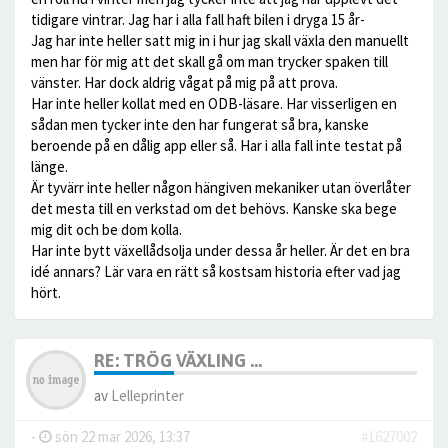
tidigare vintrar. Jag har i alla fall haft bilen i dryga 15 år-
Jag har inte heller satt mig in i hur jag skall växla den manuellt
men har för mig att det skall gå om man trycker spaken till
vänster. Har dock aldrig vågat på mig på att prova.
Har inte heller kollat med en ODB-läsare. Har visserligen en
sådan men tycker inte den har fungerat så bra, kanske
beroende på en dålig app eller så. Har i alla fall inte testat på
länge.
Är tyvärr inte heller någon hängiven mekaniker utan överlåter
det mesta till en verkstad om det behövs. Kanske ska bege
mig dit och be dom kolla.
Har inte bytt växellådsolja under dessa år heller. Är det en bra
idé annars? Lär vara en rätt så kostsam historia efter vad jag
hört.
RE: TRÖG VÄXLING ...
av
Lelleprinter
-
sön 22 mar 2026, 13:37
#1627002