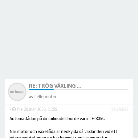
RE: TRÖG VÄXLING ...
av
Lelleprinter
-
fre 20 mar 2026, 11:59
#1626897
Automatlådan på din bilmodell borde vara TF-80SC
När motor och växellåda är nedkylda så växlar den vid ett
högre varvtal innan de har kommit upp i temperatur.