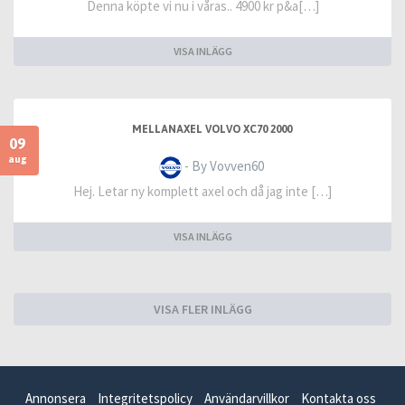
Denna köpte vi nu i våras.. 4900 kr p&a[…]
VISA INLÄGG
MELLANAXEL VOLVO XC70 2000
09
aug
- By Vovven60
Hej. Letar ny komplett axel och då jag inte […]
VISA INLÄGG
VISA FLER INLÄGG
Annonsera
Integritetspolicy
Användarvillkor
Kontakta oss