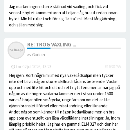
Jag märker ingen större skillnad vid växling, och fick vid
senaste bytet kommentaren att oljan såg bra ut redan innan
bytet. Min bil rullar i och för sig "lätta" mil. Mest långkörning,
och sällan med släp.
RE: TRÖG VÄXLING ...
av
Gurkan
-
tor 02 jul 2026, 13:23
#1630755
Hej igen. Kört några mil med nya växellådsoljan men tycker
inte det blivit någon större skillnad i lådans beteende. Växlar
upp och ned lite hit och dit och ett nytt fenomen är när jag på
någon av de högre växlarna kommer ner i strax under 1500
varv så börjar bilen smårycka, ungefär som om det är lite
ojämn bränsletillförsel eller misständning eller liknande.
Är det någon som känner till någon kodavläsare men en bra
app som eventuellt kan läsa växellådans inställningar. Ja, inom
lämplig prisbild helst. Jag har en gammal ELM 327 och den har