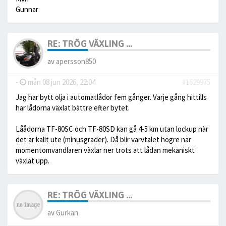
Gunnar
RE: TRÖG VÄXLING ...
av
apersson850
-
mån 08 jun 2026, 22:04
#1629975
Jag har bytt olja i automatlådor fem gånger. Varje gång hittills
har lådorna växlat bättre efter bytet.
Låådorna TF-80SC och TF-80SD kan gå 4-5 km utan lockup när
det är kallt ute (minusgrader). Då blir varvtalet högre när
momentomvandlaren växlar ner trots att lådan mekaniskt
växlat upp.
RE: TRÖG VÄXLING ...
av
Gurkan