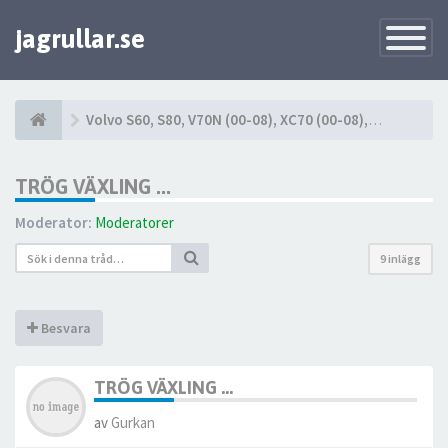
jagrullar.se
Toggle
Navigatio
Volvo S60, S80, V70N (00-08), XC70 (00-08), XC90 (03-14)
TRÖG VÄXLING ...
Moderator:
Moderatorer
9 inlägg
Besvara
TRÖG VÄXLING ...
av
Gurkan