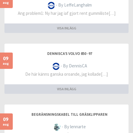
aug
- By LeffeLanghalm
Ang problem1: Ny har jag iaf gjort rent gummiliste[…]
VISA INLÄGG
DENNISCA'S VOLVO 850 -97
09
aug
- By DennisCA
De här känns ganska oroande, jag kollade[…]
VISA INLÄGG
BEGRÄNSNINGSKABEL TILL GRÄSKLIPPAREN
09
aug
- By lennarte