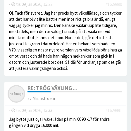
-
tis 09 jun 2026, 15:22
#1629990
Oj. Tack för svaret. Jag har precis bytt växellådsolja och tycker
att det har blivit lite bättre men inte riktigt bra ändå, enligt
vag jag tycker jag minns. Den kanske växlar upp lite tidigare,
mestadels, men den är väldigt snabb på att växla ner vid
minsta motlut, känns det som. Hur är det, går det inte att
justera lite grann i datordelen? Har en bekant som hade en
V70, visserligen nästa nyare version vars växellåda börja hugga
omotiverat och då hade han någon mekaniker som gick in i
datorn och justerade bort det. Så därför undrar jag om det går
att justera växlingslägena också.
RE: TRÖG VÄXLING ...
av
Malmstroem
-
tis 09 jun 2026, 15:33
#1629991
Jag bytte just olja i växellådan på min XC90 -17 för andra
gången vid dryga 16.000 mil.