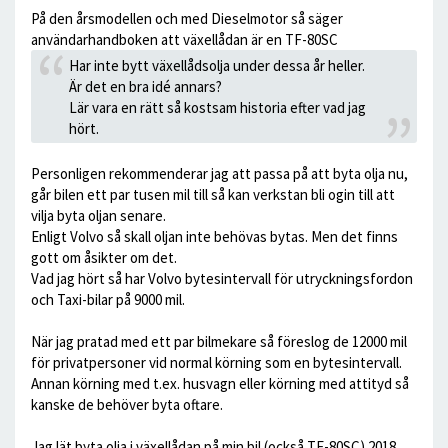
På den årsmodellen och med Dieselmotor så säger
användarhandboken att växellådan är en TF-80SC
Har inte bytt växellådsolja under dessa år heller.
Är det en bra idé annars?
Lär vara en rätt så kostsam historia efter vad jag
hört.
Personligen rekommenderar jag att passa på att byta olja nu,
går bilen ett par tusen mil till så kan verkstan bli ogin till att
vilja byta oljan senare.
Enligt Volvo så skall oljan inte behövas bytas. Men det finns
gott om åsikter om det.
Vad jag hört så har Volvo bytesintervall för utryckningsfordon
och Taxi-bilar på 9000 mil.
När jag pratad med ett par bilmekare så föreslog de 12000 mil
för privatpersoner vid normal körning som en bytesintervall.
Annan körning med t.ex. husvagn eller körning med attityd så
kanske de behöver byta oftare.
Jag lät byta olja i växellådan på min bil (också TF-80SC) 2018 ,