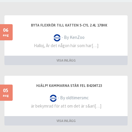
BYTA FLEXRÖR TILL KATTEN 5-CYL 2.4L 170HK
06
aug
- By KenZoo
Halloj, Är det någon här som har[…]
VISA INLÄGG
HJÄLP! KAMMARNA STÅR FEL B4204T23
05
aug
- By oldtimersmc
är bekymrad för att om det är s&ari[…]
VISA INLÄGG