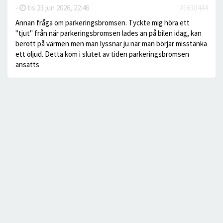
-
tis 23 jun 2026, 22:46
#1630444
Annan fråga om parkeringsbromsen. Tyckte mig höra ett
"tjut" från när parkeringsbromsen lades an på bilen idag, kan
berott på värmen men man lyssnar ju när man börjar misstänka
ett oljud. Detta kom i slutet av tiden parkeringsbromsen
ansätts