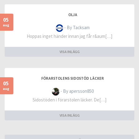
OLJA
05
aug
- By Tacksam
Hoppas inget händer innan jag får r&aum[…]
VISA INLÄGG
FÖRARSTOLENS SIDOSTÖD LÄCKER
05
aug
- By apersson850
Sidostöden i förarstolen läcker. De[…]
VISA INLÄGG