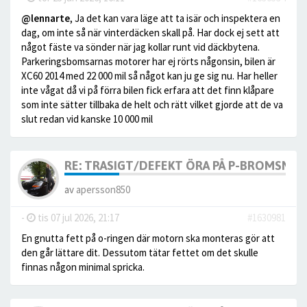
@lennarte
, Ja det kan vara läge att ta isär och inspektera en
dag, om inte så när vinterdäcken skall på. Har dock ej sett att
något fäste va sönder när jag kollar runt vid däckbytena.
Parkeringsbomsarnas motorer har ej rörts någonsin, bilen är
XC60 2014 med 22 000 mil så något kan ju ge sig nu. Har heller
inte vågat då vi på förra bilen fick erfara att det finn klåpare
som inte sätter tillbaka de helt och rätt vilket gjorde att de va
slut redan vid kanske 10 000 mil
RE: TRASIGT/DEFEKT ÖRA PÅ P-BROMSMO
av
apersson850
-
tis 07 jul 2026, 21:17
#1630981
En gnutta fett på o-ringen där motorn ska monteras gör att
den går lättare dit. Dessutom tätar fettet om det skulle
finnas någon minimal spricka.