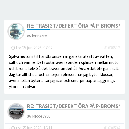
RE: TRASIGT/DEFEKT ÖRA PÅ P-BROMSMO
av
lennarte
-
tor 25 jun 2026, 07:02
#1630512
Själva motorn till handbromsen är ganska utsatt av vatten,
salt och värme. Det rostar även sönder i splinsen mellan motor
och bromskolv. Så det kräver underhåll
innan
det blir gammalt.
Jag tar alltid isär och smörjer splinsen när jag byter klossar,
även mellan bytena tar jag isär och smörjer upp anläggnings
ytor och kolvar
RE: TRASIGT/DEFEKT ÖRA PÅ P-BROMSMO
av
Micce1980
-
tor 25 jun 2026, 16:11
#1630534