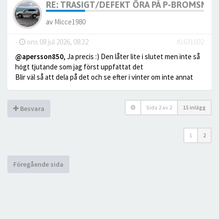
RE: TRASIGT/DEFEKT ÖRA PÅ P-BROMSMO
av
Micce1980
-
ons 08 jul 2026, 08:32
#1631002
@apersson850
, Ja precis :) Den låter lite i slutet men inte så
högt tjutande som jag först uppfattat det
Blir väl så att dela på det och se efter i vinter om inte annat
Sida
2
av
2
15 inlägg
Besvara
1
2
Föregående sida