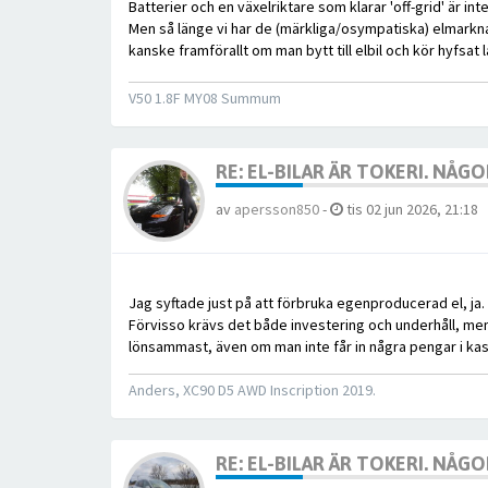
Batterier och en växelriktare som klarar 'off-grid' är int
Men så länge vi har de (märkliga/osympatiska) elmarknad
kanske framförallt om man bytt till elbil och kör hyfsat 
V50 1.8F MY08 Summum
RE: EL-BILAR ÄR TOKERI. NÅ
av
apersson850
-
tis 02 jun 2026, 21:18
Jag syftade just på att förbruka egenproducerad el, ja
Förvisso krävs det både investering och underhåll, men
lönsammast, även om man inte får in några pengar i kas
Anders, XC90 D5 AWD Inscription 2019.
RE: EL-BILAR ÄR TOKERI. NÅ