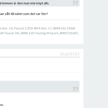
strömmen är den man inte köpt alls.
n sålt till nätet som det var förr?
S-line -19, Passat 2.0TDI 4M R-line -17, BMW E61 530xD
 VW Touran TDi, BMW 325i Touring M-Sport, BMW 525dAT,
#1629707
a..