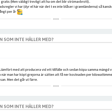
e gratis (Men väldigt trevligt att ha om det blir strömavbrott)..
sregler vi har (dyr el här när det t ex inte blåser i grannländerna) så kans
långt per år
GON SOM INTE HÅLLER MED?
. Jämfört med att producera vid ett tillfälle och sedan köpa samma mängd vi
 när man har köpt grejorna är sätten att få ner kostnaden per kilowattimme 
san. Men det går ut färre.
GON SOM INTE HÅLLER MED?