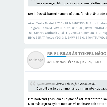
Investeringen blir förstås större, men driftekono
Det krävs väl batteri numera nästan, för visst ändrade d
Åker: Tesla Model S 75D -18 & BMW 335i M-Sport cabri
Tidigare: Tesla M3 AWD LR -22, XC70 -05, BMW 320xDAT -14
-08, Subaru Outback 2,0d -11, V60 D3 Summum -11, Peug
BMW 325iAT, Volvo V70II 3.2, BMW Z4 3.0, S40N T5 AWD,
RE: EL-BILAR ÄR TOKERI. NÅ
av
Okalettos
-
tis 02 jun 2026, 16:09
apersson850
skrev:
↑
tis 02 jun 2026, 15:31
Den billigaste strömmen är den man inte köpt alls
Inte nödvändigtvis, om du syftar på att istället förbru
Man måste ju kalkylera med att växelriktare och batteri