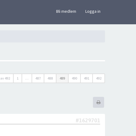
×
Bli medlem
Logga in
av
492
1
…
487
488
489
490
491
492
#1629701