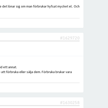
ke det lönar sig om man förbrukar hyfsat mycket el.. Och
#1629720
d ett annat.
att förbruka eller sälja dem. Förbruka brukar vara
#1630258