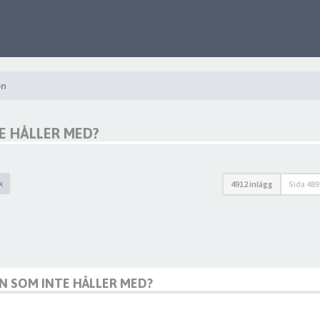
on
TE HÅLLER MED?
k
4912 inlägg
Sida
489
GON SOM INTE HÅLLER MED?