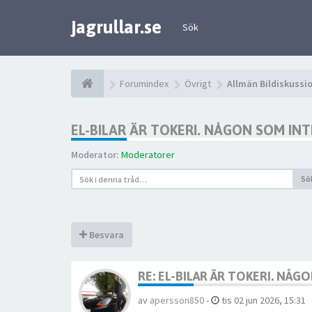
jagrullar.se
Sök
Forumindex
Övrigt
Allmän Bildiskussi
EL-BILAR ÄR TOKERI. NÅGON SOM IN
Moderator:
Moderatorer
Sö
Besvara
RE: EL-BILAR ÄR TOKERI. NÅ
av
apersson850
-
tis 02 jun 2026, 15:31