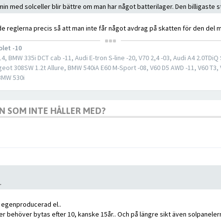
min med solceller blir bättre om man har något batterilager. Den billigaste 
e reglerna precis så att man inte får något avdrag på skatten för den del ma
olet -10
, BMW 335i DCT cab -11, Audi E-tron S-line -20, V70 2,4 -03, Audi A4 2.0TDiQ 
eot 308SW 1.2t Allure, BMW 540iA E60 M-Sport -08, V60 D5 AWD -11, V60 T3,
 BMW 530i
GON SOM INTE HÅLLER MED?
.
ka egenproducerad el..
er behöver bytas efter 10, kanske 15år.. Och på längre sikt även solpanelern