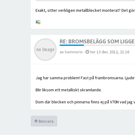
Exakt, sitter verkligen metallblecket monterat? Det gör j
RE: BROMSBELÄGG SOM LIGGER
av
hammerin
-
tor 13 dec 2012, 21:16
Jag har samma problem! Fast på frambromsarna. Ljudet
Blir liksom ett metalliskt skramlande.
Dom där blecken och pinnarna finns ej på V70N vad jag v
Besvara