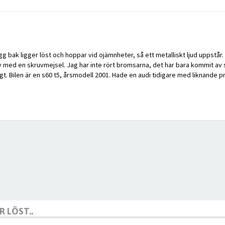
gg bak ligger löst och hoppar vid ojämnheter, så ett metalliskt ljud uppstår.
av med en skruvmejsel. Jag har inte rört bromsarna, det har bara kommit av s
ligt. Bilen är en s60 t5, årsmodell 2001. Hade en audi tidigare med liknand
 LÖST..