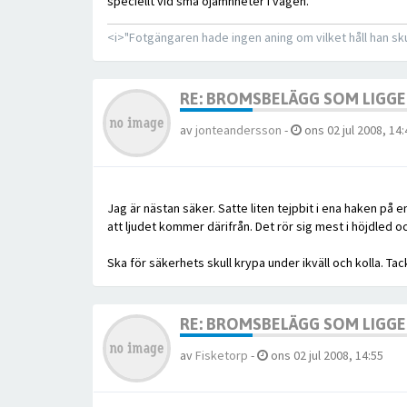
speciellt vid små ojämnheter i vägen.
<i>"Fotgängaren hade ingen aning om vilket håll han sk
RE: BROMSBELÄGG SOM LIGGER
av
jonteandersson
-
ons 02 jul 2008, 14:
Jag är nästan säker. Satte liten tejpbit i ena haken på 
att ljudet kommer därifrån. Det rör sig mest i höjdled o
Ska för säkerhets skull krypa under ikväll och kolla. Tac
RE: BROMSBELÄGG SOM LIGGER
av
Fisketorp
-
ons 02 jul 2008, 14:55