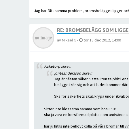
Jag har fått samma problem, bromsbelägget ligger och d
RE: BROMSBELÄGG SOM LIGGER
av
Mikael G
-
tor 13 dec 2012, 14:00
Fisketorp skrev:
jonteandersson skrev:
Jag är nästan säker. Satte liten tejpbit i e
belägget rör sig och att ljudet kommer därif
Ska för säkerhets skull krypa under ikväll oc
Sitter inte klossarna samma som hos 850?
ska ju vara en korsformad platta som andvänds som
har ju hitils inte behövt kolla på våra bromar til