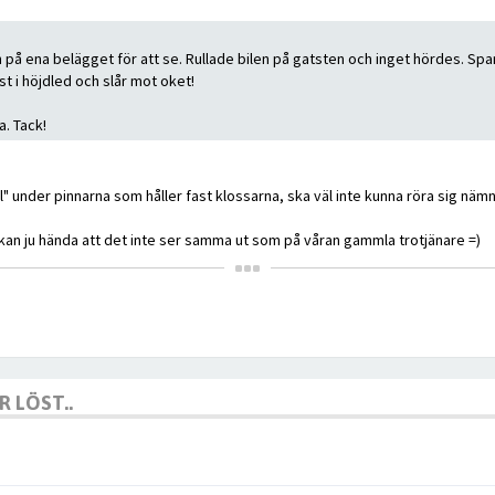
en på ena belägget för att se. Rullade bilen på gatsten och inget hördes. Spa
st i höjdled och slår mot oket!
a. Tack!
 under pinnarna som håller fast klossarna, ska väl inte kunna röra sig nämn
 så kan ju hända att det inte ser samma ut som på våran gammla trotjänare =)
 LÖST..