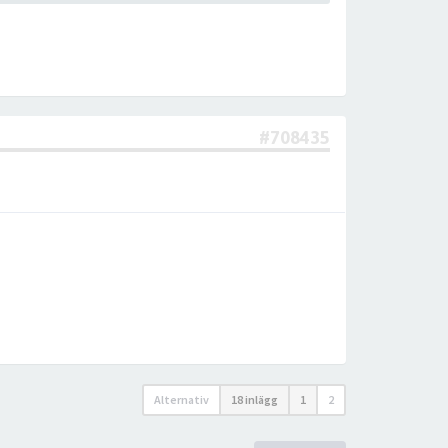
#708435
Alternativ
18 inlägg
1
2