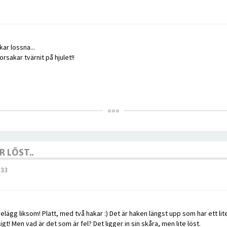
ar lossna...
orsakar tvärnit på hjulet!!
 LÖST..
:33
belägg liksom! Platt, med två hakar :) Det är haken längst upp som har ett litet
igt! Men vad är det som är fel? Det ligger in sin skåra, men lite löst.