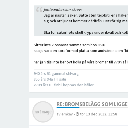
jonteandersson skrev:
Jag är nästan säker. Satte liten tejpbit i ena hak
sig och att ljudet kommer därifrån. Det rör sig me
Ska för säkerhets skull krypa under ikväll och koll
Sitter inte klossarna samma som hos 850?
ska ju vara en korsformad platta som andvänds som "kil"
har ju hitils inte behövt kolla på våra bromar till v70n
940 års 91 gammal slitvarg
855 års 94a Till salu
V70N års 01 finbil hoppas den håller
RE: BROMSBELÄGG SOM LIGGER
av
emkay
-
tor 13 dec 2012, 11:58