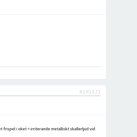
#191571
 frispel i oket = irriterande metalliskt skallerljud vid