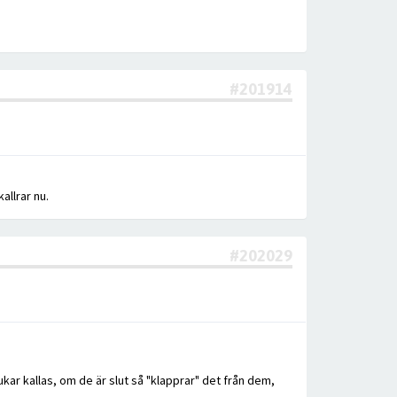
#201914
allrar nu.
#202029
ar kallas, om de är slut så "klapprar" det från dem,