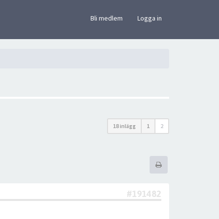
×
Bli medlem
Logga in
18 inlägg
1
2
#191482