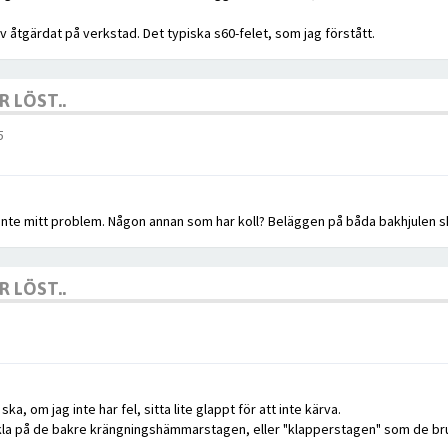
 åtgärdat på verkstad. Det typiska s60-felet, som jag förstått.
 LÖST..
5
nte mitt problem. Någon annan som har koll? Beläggen på båda bakhjulen sk
 LÖST..
, om jag inte har fel, sitta lite glappt för att inte kärva.
kla på de bakre krängningshämmarstagen, eller "klapperstagen" som de bruk