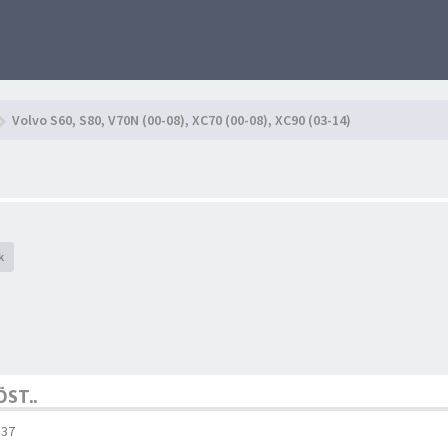
Volvo S60, S80, V70N (00-08), XC70 (00-08), XC90 (03-14)
k
ST..
:37