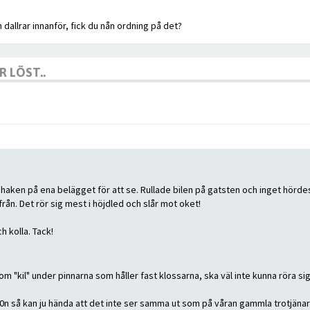
allrar innanför, fick du nån ordning på det?
 LÖST..
na haken på ena belägget för att se. Rullade bilen på gatsten och inget hörde
rån. Det rör sig mest i höjdled och slår mot oket!
h kolla. Tack!
 "kil" under pinnarna som håller fast klossarna, ska väl inte kunna röra si
l v70n så kan ju hända att det inte ser samma ut som på våran gammla trotjänar