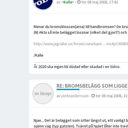
av
~Kalle~
-
tor 08 maj 2008, 17:42
Menar du bromsklossen(arna) till handbromsen? De bruk
(N) Akta så inte belägget lossnar (vilket det gjort?) och 
http://www.jagrullar.se/forum/viewtopic ... ms#p190080
/Kalle
År 2020 ska ingen bli dödad eller skadad i en Volvo.
RE: BROMSBELÄGG SOM LIGGER
av
jonteandersson
-
tor 08 maj 2008, 21
Njae... Det är belägget som sitter längst ut, ett vanligt 
ojämn väg (typ gatsten). Tvärnit på hjulet låter inte trevl