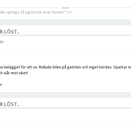
ulle springa så jag körde över honom."</i>
 LÖST..
49
ena belägget för att se. Rullade bilen på gatsten och inget hördes. Sparkar m
ch slår mot oket!
k!
 LÖST..