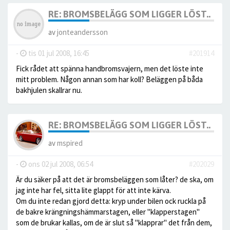
RE: BROMSBELÄGG SOM LIGGER LÖST..
av
jonteandersson
-
tis 01 jul 2008, 16:45
#201914
Fick rådet att spänna handbromsvajern, men det löste inte
mitt problem. Någon annan som har koll? Beläggen på båda
bakhjulen skallrar nu.
RE: BROMSBELÄGG SOM LIGGER LÖST..
av
mspired
-
ons 02 jul 2008, 06:54
#202029
Är du säker på att det är bromsbeläggen som låter? de ska, om
jag inte har fel, sitta lite glappt för att inte kärva.
Om du inte redan gjord detta: kryp under bilen ock ruckla på
de bakre krängningshämmarstagen, eller "klapperstagen"
som de brukar kallas, om de är slut så "klapprar" det från dem,