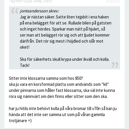
-
ons 02 jul 2008, 14:55
#202121
jonteandersson skrev:
Jag är nästan säker. Satte liten tejpbit i ena haken
på ena belägget för att se. Rullade bilen på gatsten
och inget hördes. Sparkar man nätt på hjulet, så
ser man att belägget rör sig och att ljudet kommer
därifrån. Det rör sig mest i höjdled och slår mot
oket!
Ska för säkerhets skull krypa under ikväll och kolla.
Tack!
Sitter inte klossarna samma som hos 850?
ska ju vara en korsformad platta som andvänds som "kil"
under pinnarna som håller fast klossarna, ska väl inte kunna
röra sig nämnvärt om den finns eller sitter som den ska.
har ju hitils inte behövt kolla på våra bromar till v70n så kan ju
hända att det inte ser samma ut som på våran gammla
trotjänare =)