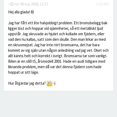
-
tor 08 maj 2008, 11:37
#191482
Hej alla glada! 8)
Jag har fått ett lite halvjobbigt problem. Ett bromsbelägg bak
ligger löst och hoppar vid ojämnheter, så ett metalliskt ljud
uppstår. Jag skruvade av hjulet och kollade om fjädern, eller
vad den nu kallas, satt som den skulle. Den man lirkar av med
en skruvmejsel. Jag har inte rört bromsarna, det har bara
kommit av sig själv utan någon anledning vad jag vet. Oket och
allt känns helt och korrekt i övrigt. Bromsarna tar som vanligt.
Bilen är en s60 t5, årsmodell 2001. Hade en audi tidigare med
liknande problem, men då var det denna fjädern som hade
hoppat ur sitt läge.
Hur åtgärdar jag detta?
-)