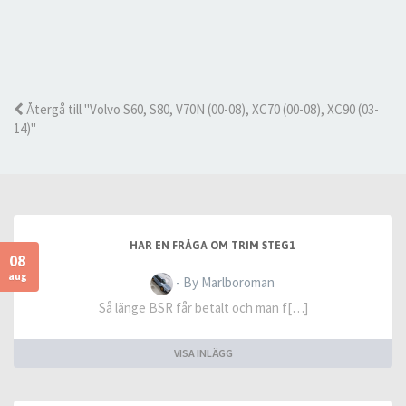
Återgå till "Volvo S60, S80, V70N (00-08), XC70 (00-08), XC90 (03-
14)"
HAR EN FRÅGA OM TRIM STEG1
08
aug
- By Marlboroman
Så länge BSR får betalt och man f[…]
VISA INLÄGG