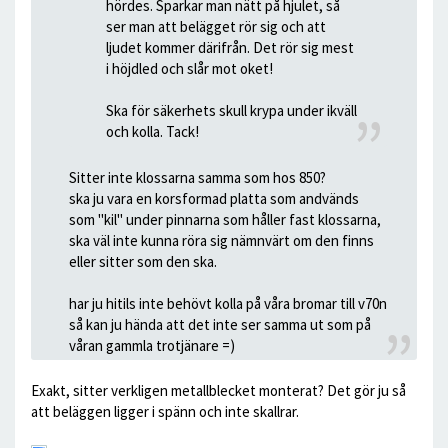
hördes. Sparkar man nätt på hjulet, så
ser man att belägget rör sig och att
ljudet kommer därifrån. Det rör sig mest
i höjdled och slår mot oket!
Ska för säkerhets skull krypa under ikväll
och kolla. Tack!
Sitter inte klossarna samma som hos 850?
ska ju vara en korsformad platta som andvänds
som "kil" under pinnarna som håller fast klossarna,
ska väl inte kunna röra sig nämnvärt om den finns
eller sitter som den ska.
har ju hitils inte behövt kolla på våra bromar till v70n
så kan ju hända att det inte ser samma ut som på
våran gammla trotjänare =)
Exakt, sitter verkligen metallblecket monterat? Det gör ju så
att beläggen ligger i spänn och inte skallrar.