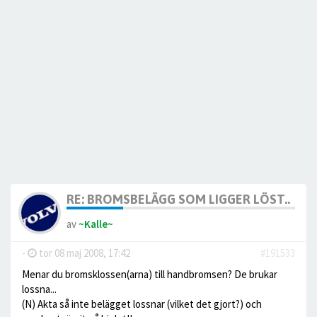
RE: BROMSBELÄGG SOM LIGGER LÖST..
av
~Kalle~
-
tor 08 maj 2008, 17:42
#191533
Menar du bromsklossen(arna) till handbromsen? De brukar
lossna...
(N) Akta så inte belägget lossnar (vilket det gjort?) och