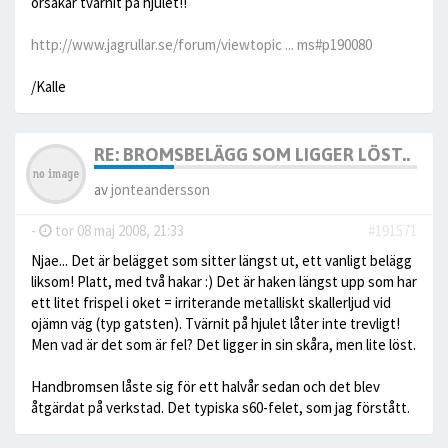
orsakar tvärnit på hjulet!!
http://www.jagrullar.se/forum/viewtopic ... ms#p190080
/Kalle
RE: BROMSBELÄGG SOM LIGGER LÖST..
av
jonteandersson
-
tor 08 maj 2008, 21:33
#191571
Njae... Det är belägget som sitter längst ut, ett vanligt belägg
liksom! Platt, med två hakar :) Det är haken längst upp som har
ett litet frispel i oket = irriterande metalliskt skallerljud vid
ojämn väg (typ gatsten). Tvärnit på hjulet låter inte trevligt!
Men vad är det som är fel? Det ligger in sin skåra, men lite löst.
Handbromsen låste sig för ett halvår sedan och det blev
åtgärdat på verkstad. Det typiska s60-felet, som jag förstått.