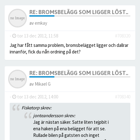
RE: BROMSBELÄGG SOM LIGGER LÖST..
av
emkay
-
tor 13 dec 2012, 11:58
#708320
Jag har fått samma problem, bromsbelägget ligger och dallrar
innanför, fick du nån ordning på det?
RE: BROMSBELÄGG SOM LIGGER LÖST..
av
Mikael G
-
tor 13 dec 2012, 14:00
#708340
Fisketorp skrev:
jonteandersson skrev:
Jag är nästan säker. Satte liten tejpbit i
ena haken på ena belägget för att se.
Rullade bilen på gatsten och inget