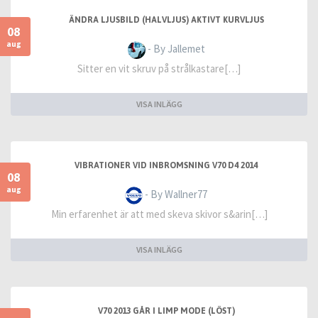
ÄNDRA LJUSBILD (HALVLJUS) AKTIVT KURVLJUS
08
aug
- By Jallemet
Sitter en vit skruv på strålkastare[…]
VISA INLÄGG
VIBRATIONER VID INBROMSNING V70 D4 2014
08
aug
- By Wallner77
Min erfarenhet är att med skeva skivor s&arin[…]
VISA INLÄGG
V70 2013 GÅR I LIMP MODE (LÖST)