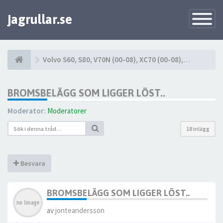
jagrullar.se
Toggle
Navigatio
Volvo S60, S80, V70N (00-08), XC70 (00-08), XC90 (03-14)
BROMSBELÄGG SOM LIGGER LÖST..
Moderator:
Moderatorer
18 inlägg
Besvara
BROMSBELÄGG SOM LIGGER LÖST..
av
jonteandersson