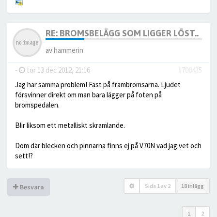
RE: BROMSBELÄGG SOM LIGGER LÖST..
av
hammerin
-
tor 13 dec 2012, 21:16
#708435
Jag har samma problem! Fast på frambromsarna. Ljudet
försvinner direkt om man bara lägger på foten på
bromspedalen.
Blir liksom ett metalliskt skramlande.
Dom där blecken och pinnarna finns ej på V70N vad jag vet och
sett!?
Sida
1
av
2
18 inlägg
Besvara
1
2