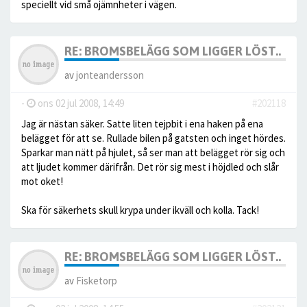
speciellt vid små ojämnheter i vägen.
RE: BROMSBELÄGG SOM LIGGER LÖST..
av
jonteandersson
-
ons 02 jul 2008, 14:49
#202118
Jag är nästan säker. Satte liten tejpbit i ena haken på ena
belägget för att se. Rullade bilen på gatsten och inget hördes.
Sparkar man nätt på hjulet, så ser man att belägget rör sig och
att ljudet kommer därifrån. Det rör sig mest i höjdled och slår
mot oket!
Ska för säkerhets skull krypa under ikväll och kolla. Tack!
RE: BROMSBELÄGG SOM LIGGER LÖST..
av
Fisketorp