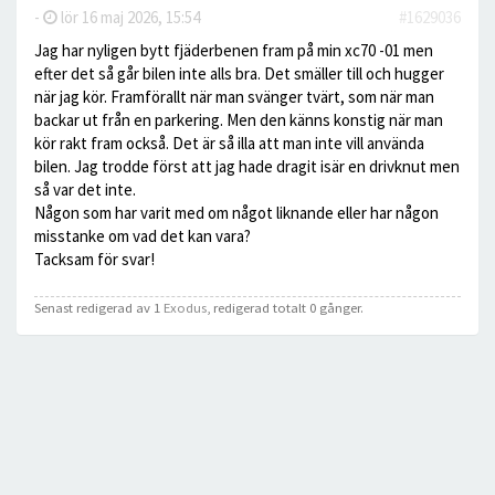
-
lör 16 maj 2026, 15:54
#1629036
Jag har nyligen bytt fjäderbenen fram på min xc70 -01 men
efter det så går bilen inte alls bra. Det smäller till och hugger
när jag kör. Framförallt när man svänger tvärt, som när man
backar ut från en parkering. Men den känns konstig när man
kör rakt fram också. Det är så illa att man inte vill använda
bilen. Jag trodde först att jag hade dragit isär en drivknut men
så var det inte.
Någon som har varit med om något liknande eller har någon
misstanke om vad det kan vara?
Tacksam för svar!
Senast redigerad av 1
Exodus
, redigerad totalt 0 gånger.