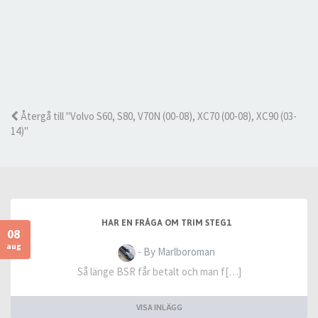
Återgå till "Volvo S60, S80, V70N (00-08), XC70 (00-08), XC90 (03-
14)"
HAR EN FRÅGA OM TRIM STEG1
08
aug
- By Marlboroman
Så länge BSR får betalt och man f[…]
VISA INLÄGG