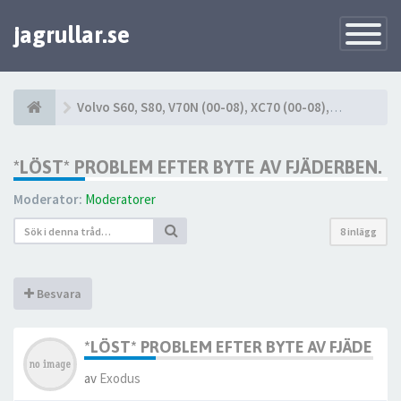
jagrullar.se
Toggle
Navigatio
Volvo S60, S80, V70N (00-08), XC70 (00-08), XC90 (03-14)
*LÖST* PROBLEM EFTER BYTE AV FJÄDERBEN.
Moderator:
Moderatorer
8 inlägg
Besvara
*LÖST* PROBLEM EFTER BYTE AV FJÄDERBE
av
Exodus