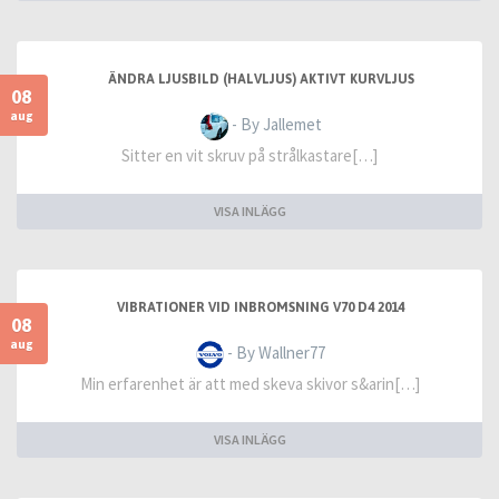
ÄNDRA LJUSBILD (HALVLJUS) AKTIVT KURVLJUS
08
aug
- By Jallemet
Sitter en vit skruv på strålkastare[…]
VISA INLÄGG
VIBRATIONER VID INBROMSNING V70 D4 2014
08
aug
- By Wallner77
Min erfarenhet är att med skeva skivor s&arin[…]
VISA INLÄGG