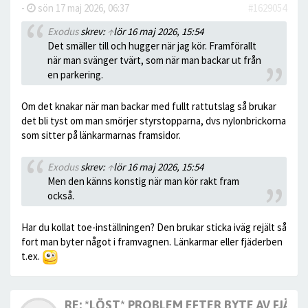
-
sön 17 maj 2026, 06:37
#1629054
Exodus
skrev:
↑
lör 16 maj 2026, 15:54
Det smäller till och hugger när jag kör. Framförallt
när man svänger tvärt, som när man backar ut från
en parkering.
Om det knakar när man backar med fullt rattutslag så brukar
det bli tyst om man smörjer styrstopparna, dvs nylonbrickorna
som sitter på länkarmarnas framsidor.
Exodus
skrev:
↑
lör 16 maj 2026, 15:54
Men den känns konstig när man kör rakt fram
också.
Har du kollat toe-inställningen? Den brukar sticka iväg rejält så
fort man byter något i framvagnen. Länkarmar eller fjäderben
t.ex.
RE: *LÖST* PROBLEM EFTER BYTE AV FJÄDE