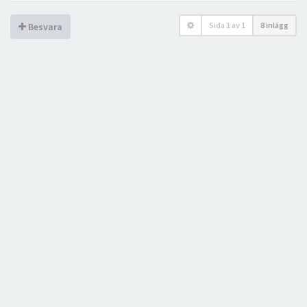
Sida
1
av
1
8 inlägg
Besvara