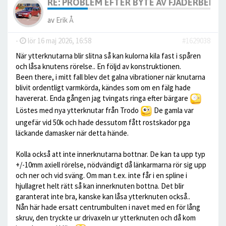
RE: PROBLEM EFTER BYTE AV FJÄDERBEN.
av
Erik Å
-
lör 16 maj 2026, 16:58
#1629038
När ytterknutarna blir slitna så kan kulorna kila fast i spåren
och låsa knutens rörelse.. En följd av konstruktionen.
Been there, i mitt fall blev det galna vibrationer när knutarna
blivit ordentligt varmkörda, kändes som om en fälg hade
havererat. Enda gången jag tvingats ringa efter bärgare
Löstes med nya ytterknutar från Trodo
De gamla var
ungefär vid 50k och hade dessutom fått rostskador pga
läckande damasker när detta hände.
Kolla också att inte innerknutarna bottnar. De kan ta upp typ
+/-10mm axiell rörelse, nödvändigt då länkarmarna rör sig upp
och ner och vid sväng. Om man t.ex. inte får i en spline i
hjullagret helt rätt så kan innerknuten bottna. Det blir
garanterat inte bra, kanske kan låsa ytterknuten också..
Nån här hade ersatt centrumbulten i navet med en för lång
skruv, den tryckte ur drivaxeln ur ytterknuten och då kom