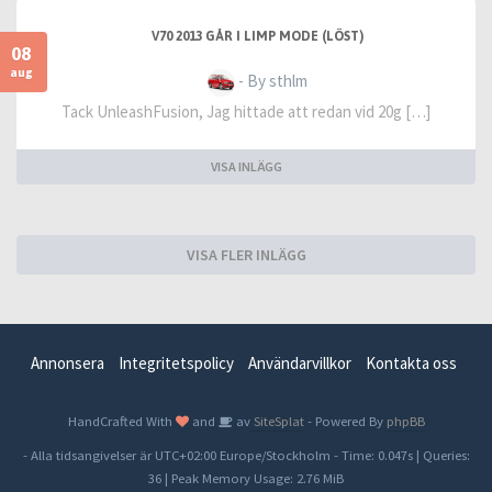
V70 2013 GÅR I LIMP MODE (LÖST)
08
aug
- By sthlm
Tack UnleashFusion, Jag hittade att redan vid 20g […]
VISA INLÄGG
VISA FLER INLÄGG
Annonsera
Integritetspolicy
Användarvillkor
Kontakta oss
HandCrafted With
and
av
SiteSplat
- Powered By
phpBB
- Alla tidsangivelser är UTC+02:00 Europe/Stockholm -
Time: 0.047s
|
Queries:
36
| Peak Memory Usage: 2.76 MiB