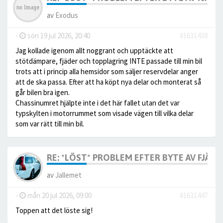
av
Exodus
-
sön 19 jul 2026, 20:40
#1631438
Jag kollade igenom allt noggrant och upptäckte att
stötdämpare, fjäder och topplagring INTE passade till min bil
trots att i princip alla hemsidor som säljer reservdelar anger
att de ska passa. Efter att ha köpt nya delar och monterat så
går bilen bra igen.
Chassinumret hjälpte inte i det här fallet utan det var
typskylten i motorrummet som visade vägen till vilka delar
som var rätt till min bil.
RE: *LÖST* PROBLEM EFTER BYTE AV FJÄDE
av
Jallemet
-
mån 20 jul 2026, 09:00
#1631447
Toppen att det löste sig!