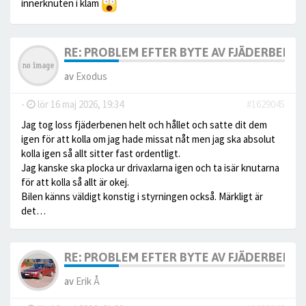
innerknuten i kläm
RE: PROBLEM EFTER BYTE AV FJÄDERBEN.
av
Exodus
-
lör 16 maj 2026, 19:34
#1629045
Jag tog loss fjäderbenen helt och hållet och satte dit dem
igen för att kolla om jag hade missat nåt men jag ska absolut
kolla igen så allt sitter fast ordentligt.
Jag kanske ska plocka ur drivaxlarna igen och ta isär knutarna
för att kolla så allt är okej.
Bilen känns väldigt konstig i styrningen också. Märkligt är
det…
RE: PROBLEM EFTER BYTE AV FJÄDERBEN.
av
Erik Å