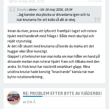
-
lör 16 maj 2026, 21:02
#1629048
Exodus
skrev:
↑
lör 16 maj 2026, 19:34
..Jag kanske ska plocka ur drivaxlarna igen och ta
isär knutarna för att kolla så allt är okej.
Innan du river, prova att lyfta ett framhjul i taget och rotera
hjulet med handkraft med friläge i. Både med raka hjul och
rejält styrutslag.
Är det nåt skumt med knutarna så borde du märka att det
hugger eller låter konstigt.
Glappet i ytterknuten kan man kolla om man håller en hand på
drivaxeln medan man roterar hjulet fram och tillbaka med den
andra. En frisk knut har nästintill omärkbart glapp. Mina
utslitna knutar hade konstig "knastrande" känsla när man
bytte rotationsriktning..
RE: PROBLEM EFTER BYTE AV FJÄDERBEN.
av
Erik Å