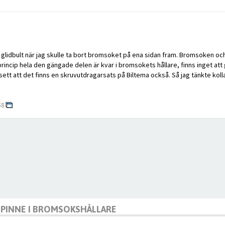
n glidbult när jag skulle ta bort bromsoket på ena sidan fram. Bromsoken oc
princip hela den gängade delen är kvar i bromsokets hållare, finns inget att g
ar sett att det finns en skruvutdragarsats på Biltema också. Så jag tänkte 
58
DPINNE I BROMSOKSHÅLLARE