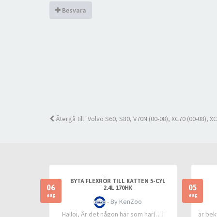
Besvara
Återgå till "Volvo S60, S80, V70N (00-08), XC70 (00-08), XC
BYTA FLEXRÖR TILL KATTEN 5-CYL
06
05
2.4L 170HK
aug
aug
- By KenZoo
Halloj, Är det någon här som har[…]
är bek