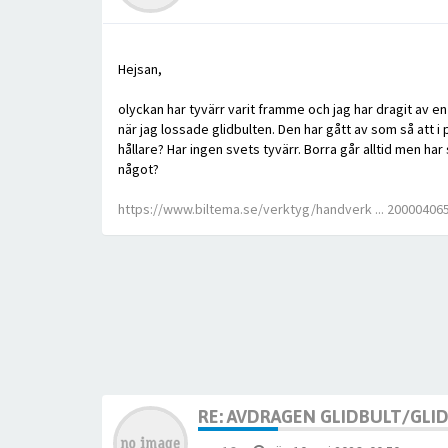
Hejsan,
olyckan har tyvärr varit framme och jag har dragit av e
när jag lossade glidbulten. Den har gått av som så att i 
hållare? Har ingen svets tyvärr. Borra går alltid men h
något?
https://www.biltema.se/verktyg/handverk ... 20000406
RE: AVDRAGEN GLIDBULT/GLI