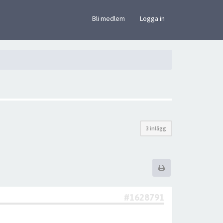
×
Bli medlem
Logga in
3 inlägg
#1628791