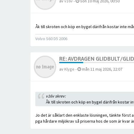
av
v16v
-
sön 10 maj 2026, 00:50
Åk till skroten och köp en bygel därifrån kostar inte må
Volvo S60 D5 2006
RE: AVDRAGEN GLIDBULT/GLI
av
Klyge
-
mån 11 maj 2026, 22:07
v16v skrev:
Åk till skroten och köp en bygel därifrån kostar i
Jo det är såklart den enklaste lösningen, tänkte först a
pga hårdare miljökrav så priserna hos de som är kvar är 