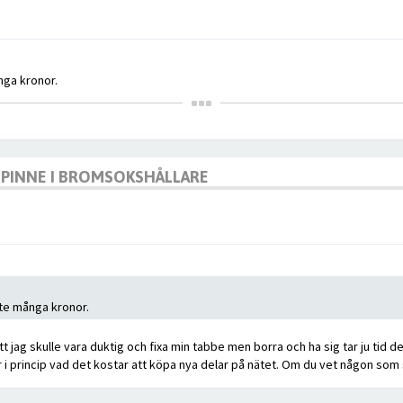
nga kronor.
DPINNE I BROMSOKSHÅLLARE
nte många kronor.
tt jag skulle vara duktig och fixa min tabbe men borra och ha sig tar ju tid 
i princip vad det kostar att köpa nya delar på nätet. Om du vet någon som säl