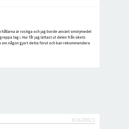
h hållarna är rostiga och jag borde använt smörjmedel
reppa tag i. Hur får jag lättast ut delen från okets
kolla om någon gjort detta förut och kan rekommendera
#1628823