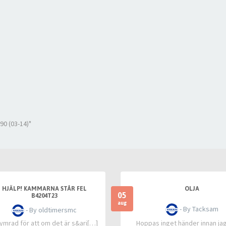
90 (03-14)"
HJÄLP! KAMMARNA STÅR FEL
OLJA
05
B4204T23
aug
- By Tacksam
- By oldtimersmc
ymrad för att om det är s&ari[…]
Hoppas inget händer innan jag