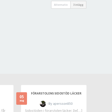
Alternativ
3 inlägg
FÖRARSTOLENS SIDOSTÖD LÄCKER
05
aug
- By apersson850
 får
Sidostöden i förarstolen läcker. De[…]