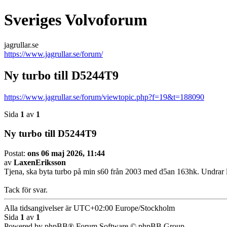
Sveriges Volvoforum
jagrullar.se
https://www.jagrullar.se/forum/
Ny turbo till D5244T9
https://www.jagrullar.se/forum/viewtopic.php?f=19&t=188090
Sida
1
av
1
Ny turbo till D5244T9
Postat:
ons 06 maj 2026, 11:44
av
LaxenEriksson
Tjena, ska byta turbo på min s60 från 2003 med d5an 163hk. Undrar li
Tack för svar.
Alla tidsangivelser är UTC+02:00 Europe/Stockholm
Sida
1
av
1
Powered by phpBB® Forum Software © phpBB Group