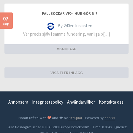
PALLBOCKAR V90 - HUR GÖR NI?
07
aug
- By 240entusiasten
Var precis själv i samma fundering, vanliga p[…]
VISA INLÄGG
VISA FLER INLÄGG
Annonsera
Integritetspolicy
Användarvillkor
Kontakta oss
HandCrafted With
and
av
SiteSplat
- Powered By
phpBB
- Alla tidsangivelser är UTC+02:00 Europe/Stockholm -
Time: 0.034s
|
Queries: