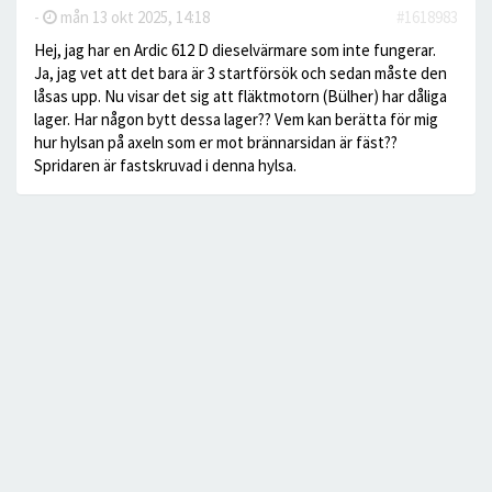
-
mån 13 okt 2025, 14:18
#1618983
Hej, jag har en Ardic 612 D dieselvärmare som inte fungerar.
Ja, jag vet att det bara är 3 startförsök och sedan måste den
låsas upp. Nu visar det sig att fläktmotorn (Bülher) har dåliga
lager. Har någon bytt dessa lager?? Vem kan berätta för mig
hur hylsan på axeln som er mot brännarsidan är fäst??
Spridaren är fastskruvad i denna hylsa.