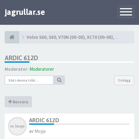
jagrullar.se
Toggle
Navigatio
Volvo S60, S80, V70N (00-08), XC70 (00-08), XC90 (03-14)
ARDIC 612D
Moderator:
Moderatorer
3 inlägg
Besvara
ARDIC 612D
av
Moyja