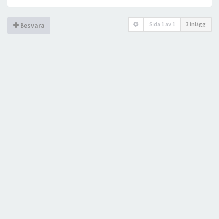
Sida
1
av
1
3 inlägg
Besvara