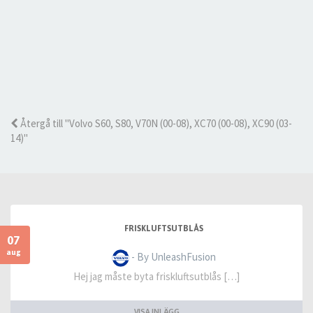
Återgå till "Volvo S60, S80, V70N (00-08), XC70 (00-08), XC90 (03-
14)"
FRISKLUFTSUTBLÅS
07
aug
- By UnleashFusion
Hej jag måste byta friskluftsutblås […]
VISA INLÄGG