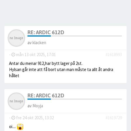
RE: ARDIC 612D
av
klacken
-
mån 13 okt 2025, 17:01
#1618993
Antar du menar 912,har bytt lager på 2st.
Hylsan går inte att få bort utan man måste ta allt åt andra
hållet
RE: ARDIC 612D
av
Moyja
-
fre 24 okt 2025, 13:32
#1619729
oi....