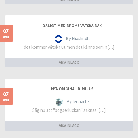
DÅLIGT MED BROMS VÄTSKA BAK
07
aug
- By Eliaslindh
det kommer vätska ut men det känns som n[…]
VISA INLÄGG
NYA ORIGINAL DIMLJUS
07
aug
- By lennarte
Såg nu att "bogserluckan" saknas..[…]
VISA INLÄGG