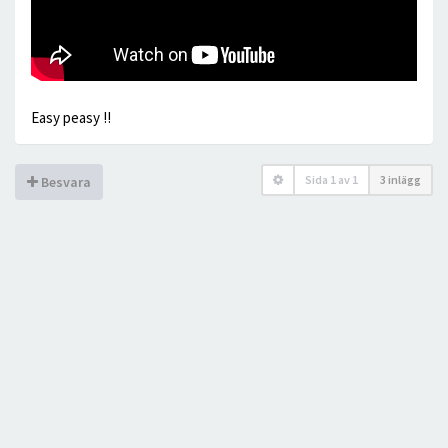
Easy peasy !!
Sida
1
av
1
3 inlägg
Besvara