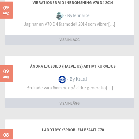
VIBRATIONER VID INBROMSNING V70 D4 2014
09
aug
- By lennarte
Jag har en V70 D4 årsmodell 2014 som vibrer[…]
VISA INLÄGG
ÄNDRA LJUSBILD (HALVLJUS) AKTIVT KURVLJUS
09
aug
- By KalleJ
Brukade vara 6mm hex på äldre generatio[…]
VISA INLÄGG
LADDTRYCKSPROBLEM B5244T C70
08