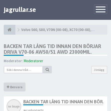
jagrullar.se
Toggle
Navigatio
Volvo S60, S80, V70N (00-08), XC70 (00-08), XC90 (03-14)
BACKEN TAR LÅNG TID INNAN DEN BÖRJAR
DRIVA V70-06 AW50/51 AWD 23000MIL.
Moderator:
Moderatorer
3 inlägg
Besvara
BACKEN TAR LÅNG TID INNAN DEN BÖRJAR 
av
volvoparts