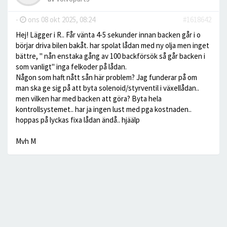
-
ons 08 okt 2025, 08:24
#1618642
Hej! Lägger i R.. Får vänta 4-5 sekunder innan backen går i o
börjar driva bilen bakåt. har spolat lådan med ny olja men inget
bättre, " nån enstaka gång av 100 backförsök så går backen i
som vanligt" inga felkoder på lådan.
Någon som haft nått sån här problem? Jag funderar på om
man ska ge sig på att byta solenoid/styrventil i växellådan..
men vilken har med backen att göra? Byta hela
kontrollsystemet.. har ja ingen lust med pga kostnaden..
hoppas på lyckas fixa lådan ändå.. hjäälp
Mvh M