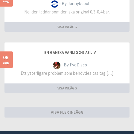
aug
- By Jonnybcool
Nej den laddar som den ska original 0,3-0,4 bar.
VISA INLÄGG
EN GANSKA VANLIG 245:AS LIV
08
aug
- By FyoDisco
Ett ytterligare problem som behövdes tas tag […]
VISA INLÄGG
VISA FLER INLÄGG