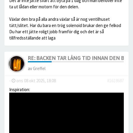
Det är inte jätte svårt att byta på 1 dag och man behöver inte
ta ut lådan eller motorn för den delen.
Växlar den bra på alla andra växlar så är nog ventilhuset
tätt/slitet. Har du bara en trög solenoid brukar den ge felkod
Du har ett jätte roligt jobb framför dig och det är så
tillfredsställande att laga
RE: BACKEN TAR LÅNG TID INNAN DEN BÖR
av
Greffel
-
ons 08 okt 2025, 18:08
#1618687
Inspiration: