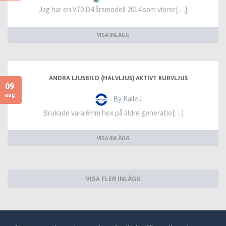
Jag har en V70 D4 årsmodell 2014 som vibrer[…]
VISA INLÄGG
ÄNDRA LJUSBILD (HALVLJUS) AKTIVT KURVLJUS
09
aug
- By KalleJ
Brukade vara 6mm hex på äldre generatio[…]
VISA INLÄGG
VISA FLER INLÄGG