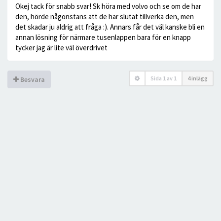
Okej tack för snabb svar! Sk höra med volvo och se om de har
den, hörde någonstans att de har slutat tillverka den, men
det skadar ju aldrig att fråga :). Annars får det väl kanske bli en
annan lösning för närmare tusenlappen bara för en knapp
tycker jag är lite väl överdrivet
Sida
1
av
1
4 inlägg
Besvara