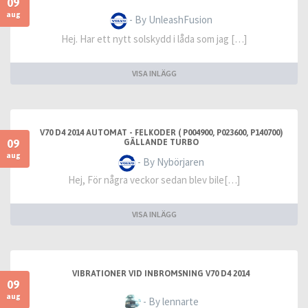
09
aug
- By UnleashFusion
Hej. Har ett nytt solskydd i låda som jag […]
VISA INLÄGG
V70 D4 2014 AUTOMAT - FELKODER ( P004900, P023600, P140700)
09
GÄLLANDE TURBO
aug
- By Nybörjaren
Hej, För några veckor sedan blev bile[…]
VISA INLÄGG
VIBRATIONER VID INBROMSNING V70 D4 2014
09
aug
- By lennarte