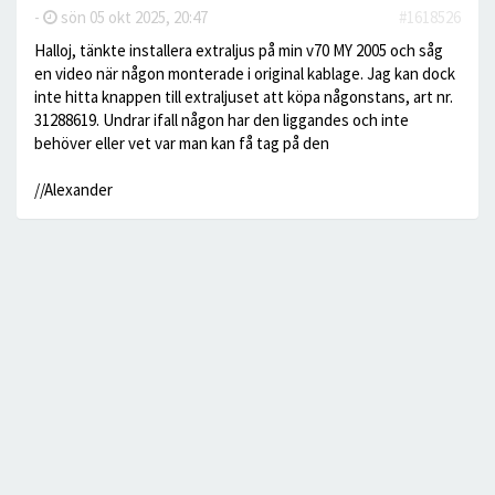
-
sön 05 okt 2025, 20:47
#1618526
Halloj, tänkte installera extraljus på min v70 MY 2005 och såg
en video när någon monterade i original kablage. Jag kan dock
inte hitta knappen till extraljuset att köpa någonstans, art nr.
31288619. Undrar ifall någon har den liggandes och inte
behöver eller vet var man kan få tag på den
//Alexander