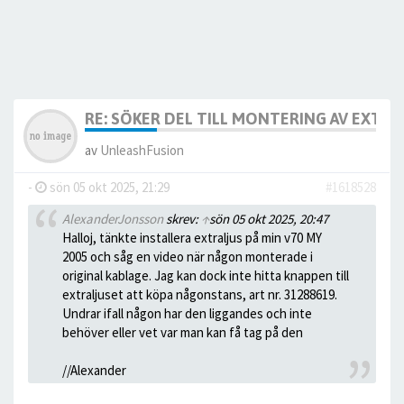
RE: SÖKER DEL TILL MONTERING AV EXTRA
av
UnleashFusion
-
sön 05 okt 2025, 21:29
#1618528
AlexanderJonsson
skrev:
↑
sön 05 okt 2025, 20:47
Halloj, tänkte installera extraljus på min v70 MY
2005 och såg en video när någon monterade i
original kablage. Jag kan dock inte hitta knappen till
extraljuset att köpa någonstans, art nr. 31288619.
Undrar ifall någon har den liggandes och inte
behöver eller vet var man kan få tag på den
//Alexander