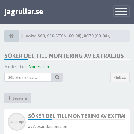
jagrullar.se
Toggle
Navigatio
Volvo S60, S80, V70N (00-08), XC70 (00-08), XC90 (03-14)
SÖKER DEL TILL MONTERING AV EXTRALJUS
Moderator:
Moderatorer
4 inlägg
Besvara
SÖKER DEL TILL MONTERING AV EXTRALJU
av
AlexanderJonsson