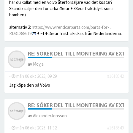
har du kollat med en volvo återförsäljare vad det kostar?
Skandix säljer den för cirka 45eur + 33eur frakt(dyrt som i
bomben)
alternativ 2:
https://www.rendcarparts.com/parts-for- ...
RD31288619
+ ~14-15eur frakt. skickas från Nederländerna.
RE: SÖKER DEL TILL MONTERING AV EXTRA
av
Moyja
-
mån 06 okt 2025, 09:29
#1618542
Jag köpe den på Volvo
RE: SÖKER DEL TILL MONTERING AV EXTRA
av
AlexanderJonsson
-
mån 06 okt 2025, 11:32
#1618549