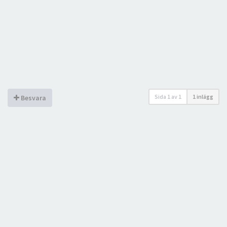
Sida
1
av
1
1 inlägg
Besvara