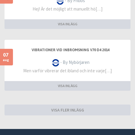
- By Fribbs
Hej! Är det möjligt att manuellt hö[…]
VISA INLÄGG
VIBRATIONER VID INBROMSNING V70 D4 2014
07
aug
- By Nybörjaren
Men varför vibrerar det ibland och inte varje[…]
VISA INLÄGG
VISA FLER INLÄGG