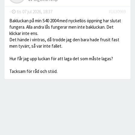
-
tis 07 jul 2026, 18:37
#1630969
Bakluckan på min S40 2004 med nyckellös öppning har slutat
fungera. Alla andra lås fungerar men inte bakluckan. Det
klickar inte ens.
Det hände i vintras, då trodde jag den bara hade frusit fast
men tyvärr, så var inte fallet.
Hur får jag upp luckan för att laga det som måste lagas?
Tacksam för råd och stöd.