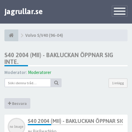
jagrullar.se
Toggle
Navigatio
Volvo S/V40 (96-04)
S40 2004 (MII) - BAKLUCKAN ÖPPNAR SIG
INTE.
Moderator:
Moderatorer
1 inlägg
Besvara
S40 2004 (MII) - BAKLUCKAN ÖPPNAR SIG IN
av
BigBearNrkp