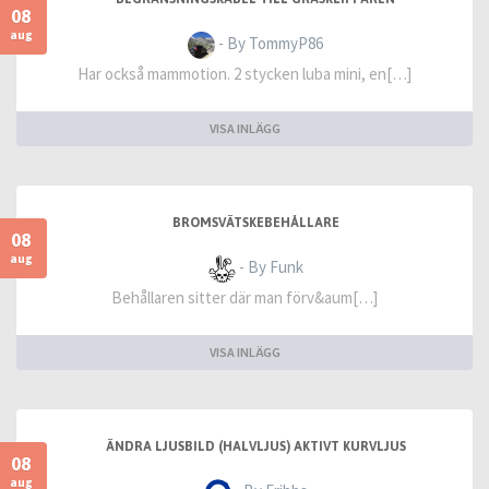
08
aug
- By TommyP86
Har också mammotion. 2 stycken luba mini, en[…]
VISA INLÄGG
BROMSVÄTSKEBEHÅLLARE
08
aug
- By Funk
Behållaren sitter där man förv&aum[…]
VISA INLÄGG
ÄNDRA LJUSBILD (HALVLJUS) AKTIVT KURVLJUS
08
aug