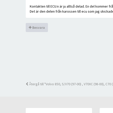
Kontakten till ECU:n är ju alltså delad. En del kommer f
Det är den delen från karossen till ecu som jag skickad
Besvara
Återgå till "Volvo 850, S/V70 (97-00) , V70XC (98-00), C70 