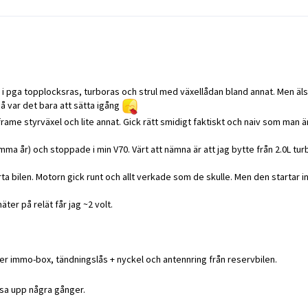
r i pga topplocksras, turboras och strul med växellådan bland annat. Men äl
 var det bara att sätta igång
me styrväxel och lite annat. Gick rätt smidigt faktiskt och naiv som man är
a år) och stoppade i min V70. Värt att nämna är att jag bytte från 2.0L turbo
tarta bilen. Motorn gick runt och allt verkade som de skulle. Men den startar in
äter på relät får jag ~2 volt.
ver immo-box, tändningslås + nyckel och antennring från reservbilen.
sa upp några gånger.