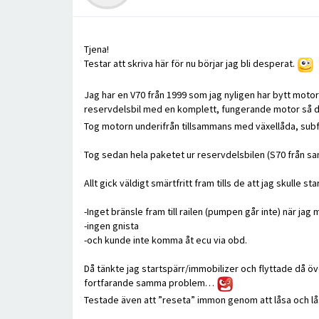
Tjena!
Testar att skriva här för nu börjar jag bli desperat.
Jag har en V70 från 1999 som jag nyligen har bytt moto
reservdelsbil med en komplett, fungerande motor så då
Tog motorn underifrån tillsammans med växellåda, subfra
Tog sedan hela paketet ur reservdelsbilen (S70 från samm
Allt gick väldigt smärtfritt fram tills de att jag skulle s
-Inget bränsle fram till railen (pumpen går inte) när jag m
-ingen gnista
-och kunde inte komma åt ecu via obd.
Då tänkte jag startspärr/immobilizer och flyttade då ö
fortfarande samma problem…
Testade även att ”reseta” immon genom att låsa och lå