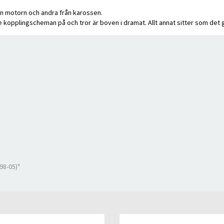
rån motorn och andra från karossen.
e kopplingscheman på och tror är boven i dramat. Allt annat sitter som det g
(98-05)"