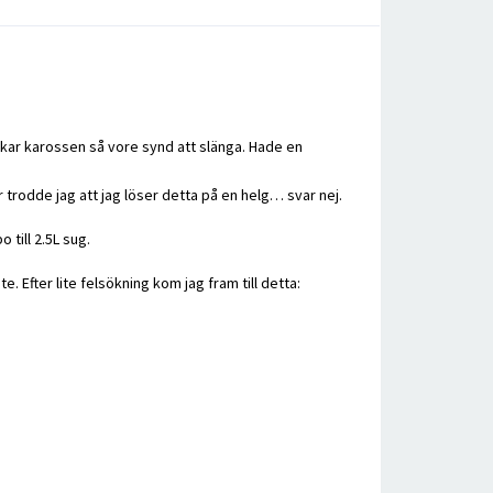
skar karossen så vore synd att slänga. Hade en
 trodde jag att jag löser detta på en helg… svar nej.
 till 2.5L sug.
te. Efter lite felsökning kom jag fram till detta: