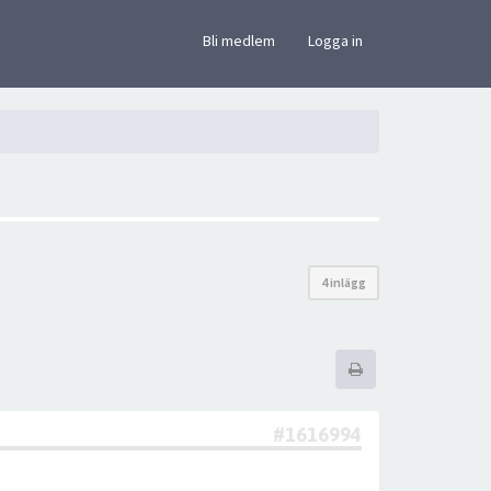
×
Bli medlem
Logga in
4 inlägg
#1616994