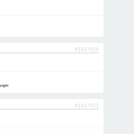
#1617020
vajer.
#1617023