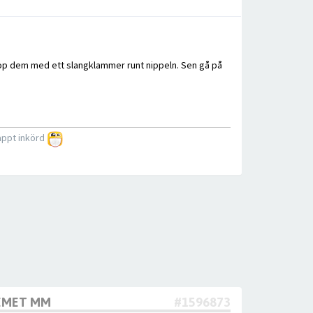
hop dem med ett slangklammer runt nippeln. Sen gå på
nappt inkörd
TEMET MM
#1596873