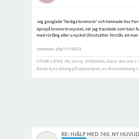
Jag googlade 'färdiga bromsrör' och hamnade hos P
Apropå bromsrörsnyckel, när jag trasslade som bäst fu
med rörtång eller u-nyckel (förutsätter förstås att man f
viewtopic.php?t=140131
V70 Mk 1 (P80) -00, sen ny. 676600 km, klarar den inte 
Borde byta tätning på oljepumpen, en drivaxeltätning
RE: HJÄLP MED 740, NY HUV