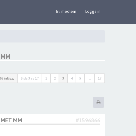
×
Bli medlem
Logga in
T MM
65 inlägg
Sida
3
av
17
1
2
3
4
5
…
17
TEMET MM
#1596866