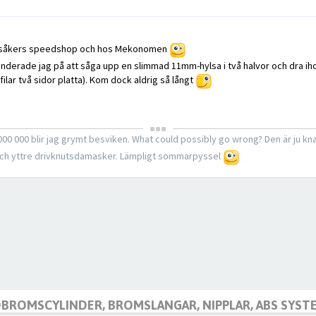
ersåkers speedshop och hos Mekonomen
nderade jag på att såga upp en slimmad 11mm-hylsa i två halvor och dra i
ilar två sidor platta). Kom dock aldrig så långt
1 000 000 blir jag grymt besviken. What could possibly go wrong? Den är ju k
 och yttre drivknutsdamasker. Lämpligt sommarpyssel
UDBROMSCYLINDER, BROMSLANGAR, NIPPLAR, ABS SYS