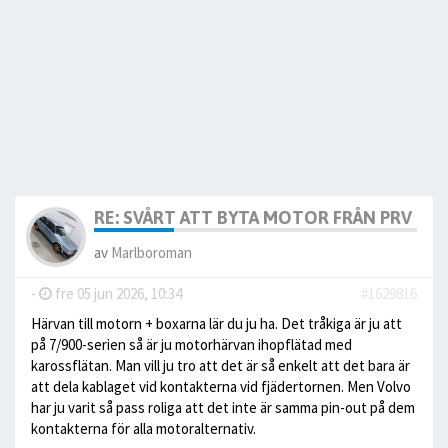
RE: SVÅRT ATT BYTA MOTOR FRÅN PRV TIL
av
Marlboroman
-
fre 05 jun 2026, 10:34
#1629816
Härvan till motorn + boxarna lär du ju ha. Det tråkiga är ju att
på 7/900-serien så är ju motorhärvan ihopflätad med
karossflätan. Man vill ju tro att det är så enkelt att det bara är
att dela kablaget vid kontakterna vid fjädertornen. Men Volvo
har ju varit så pass roliga att det inte är samma pin-out på dem
kontakterna för alla motoralternativ.