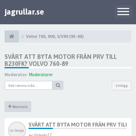
jagrullar.se
Toggle
Navigatio
Volvo 700, 900, S/V90 (95-98)
SVÅRT ATT BYTA MOTOR FRÅN PRV TILL
B230FK? VOLVO 760-89
Moderator:
Moderatorer
2 inlägg
Besvara
SVÅRT ATT BYTA MOTOR FRÅN PRV TILL B2
av
Vinkeln17