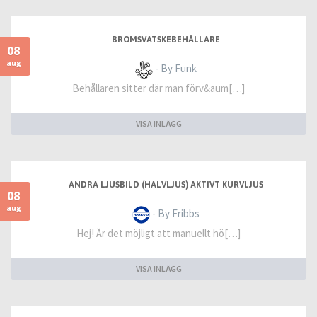
BROMSVÄTSKEBEHÅLLARE
08
aug
- By Funk
Behållaren sitter där man förv&aum[…]
VISA INLÄGG
ÄNDRA LJUSBILD (HALVLJUS) AKTIVT KURVLJUS
08
aug
- By Fribbs
Hej! Är det möjligt att manuellt hö[…]
VISA INLÄGG