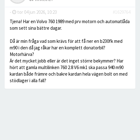
-
tor 04 jun 2026, 10:23
#1629764
Tjena! Har en Volvo 760 1989 med prv motorn och automatlåda
som sett sina bättre dagar.
Då är min fråga vad som krävs för att få ner en b230fk med
m90 i den då jag råkar har en komplett donatorbil?
Motorhärva?
Är det mycket jobb eller är det inget större bekymmer? Har
hört att gamla multilinken 760 2.8 V6 mk1 ska passa 940 m90
kardan både främre och bakre kardan hela vägen bolt on med
stödlager i alla fall?