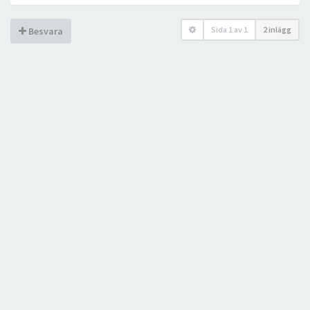
Sida
1
av
1
2 inlägg
Besvara