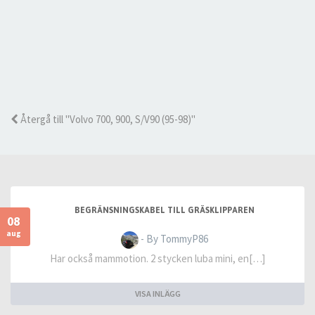
Återgå till "Volvo 700, 900, S/V90 (95-98)"
BEGRÄNSNINGSKABEL TILL GRÄSKLIPPAREN
08
aug
- By TommyP86
Har också mammotion. 2 stycken luba mini, en[…]
VISA INLÄGG