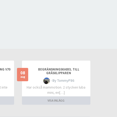
NG V70
BEGRÄNSNINGSKABEL TILL
08
GRÄSKLIPPAREN
aug
- By TommyP86
 inte
Har också mammotion. 2 stycken luba
mini, en[…]
VISA INLÄGG