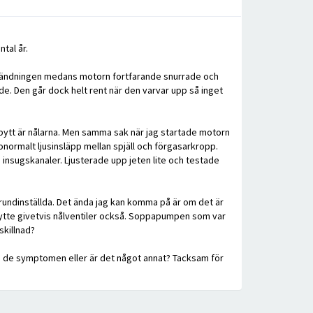
tal år.
av tändningen medans motorn fortfarande snurrade och
de. Den går dock helt rent när den varvar upp så inget
te bytt är nålarna. Men samma sak när jag startade motorn
t onormalt ljusinsläpp mellan spjäll och förgasarkropp.
a insugskanaler. Ljusterade upp jeten lite och testade
grundinställda. Det ända jag kan komma på är om det är
 bytte givetvis nålventiler också. Soppapumpen som var
skillnad?
r ge de symptomen eller är det något annat? Tacksam för