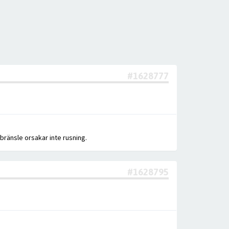
#1628777
 bränsle orsakar inte rusning.
#1628795