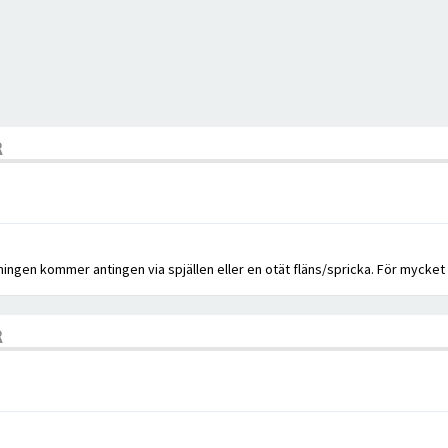
R
sningen kommer antingen via spjällen eller en otät fläns/spricka. För mycket
R