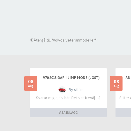
Återgå till "Volvos veteranmodeller"
V70 2013 GÅR I LIMP MODE (LÖST)
ÄN
08
08
aug
aug
- By sthlm
Svarar mig själv här. Det var trevä[…]
Sitter
VISA INLÄGG