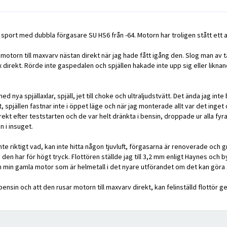
8 sport med dubbla förgasare SU HS6 från -64. Motorn har troligen stått ett an
e motorn till maxvarv nästan direkt när jag hade fått igång den. Slog man 
 direkt. Rörde inte gaspedalen och spjällen hakade inte upp sig eller liknan
 nya spjällaxlar, spjäll, jet till choke och ultraljudstvätt. Det ända jag in
t, spjällen fastnar inte i öppet läge och när jag monterade allt var det inge
rekt efter teststarten och de var helt dränkta i bensin, droppade ur alla fyr
n i insuget.
te riktigt vad, kan inte hitta någon tjuvluft, förgasarna är renoverade och 
den har för högt tryck. Flottören ställde jag till 3,2 mm enligt Haynes och
 min gamla motor som är helmetall i det nyare utförandet om det kan göra 
 bensin och att den rusar motorn till maxvarv direkt, kan felinställd flottö