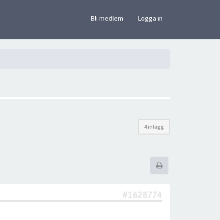
×
Bli medlem
Logga in
4 inlägg
#1628774