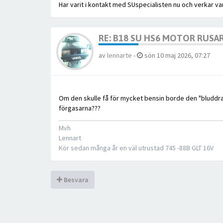
Har varit i kontakt med SUspecialisten nu och verkar vara
RE: B18 SU HS6 MOTOR RUSA
av
lennarte
-
sön 10 maj 2026, 07:27
Om den skulle få för mycket bensin borde den "bluddra"o
förgasarna???
Mvh
Lennart
Kör sedan många år en väl utrustad 745 -88B GLT 16V
Besvara