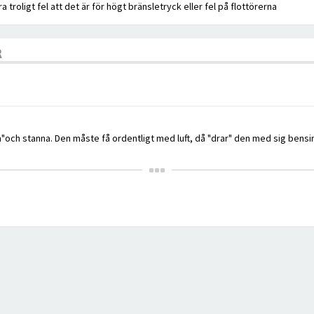
 troligt fel att det är för högt bränsletryck eller fel på flottörerna
R
ch stanna. Den måste få ordentligt med luft, då "drar" den med sig bensin o