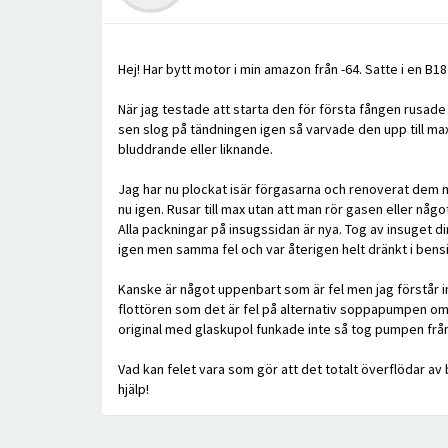
Hej! Har bytt motor i min amazon från -64. Satte i en B1
När jag testade att starta den för första fången rusad
sen slog på tändningen igen så varvade den upp till max
bluddrande eller liknande.
Jag har nu plockat isär förgasarna och renoverat dem med
nu igen. Rusar till max utan att man rör gasen eller någo
Alla packningar på insugssidan är nya. Tog av insuget di
igen men samma fel och var återigen helt dränkt i bensi
Kanske är något uppenbart som är fel men jag förstår in
flottören som det är fel på alternativ soppapumpen om 
original med glaskupol funkade inte så tog pumpen från
Vad kan felet vara som gör att det totalt överflödar av
hjälp!