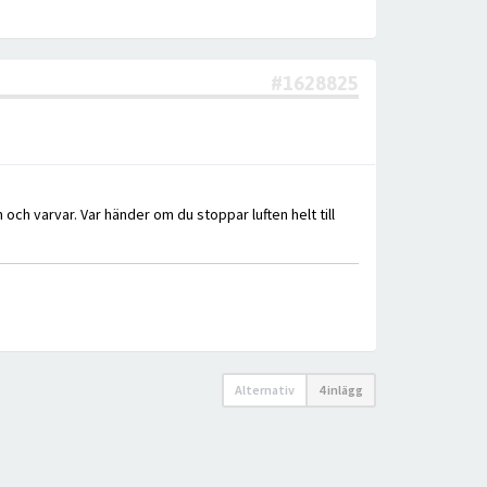
#1628825
ch varvar. Var händer om du stoppar luften helt till
Alternativ
4 inlägg