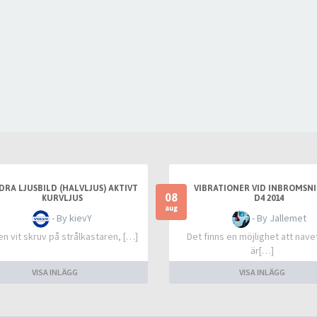
DRA LJUSBILD (HALVLJUS) AKTIVT
VIBRATIONER VID INBROMSNI
08
KURVLJUS
D4 2014
aug
- By kievY
- By Jallemet
 en vit skruv på strålkastaren, […]
Det finns en möjlighet att navet
är[…]
VISA INLÄGG
VISA INLÄGG