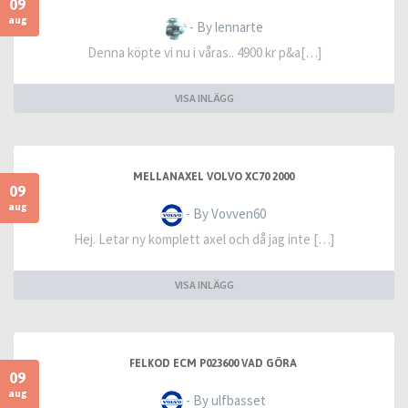
09
aug
- By lennarte
Denna köpte vi nu i våras.. 4900 kr p&a[…]
VISA INLÄGG
MELLANAXEL VOLVO XC70 2000
09
aug
- By Vovven60
Hej. Letar ny komplett axel och då jag inte […]
VISA INLÄGG
FELKOD ECM P023600 VAD GÖRA
09
aug
- By ulfbasset