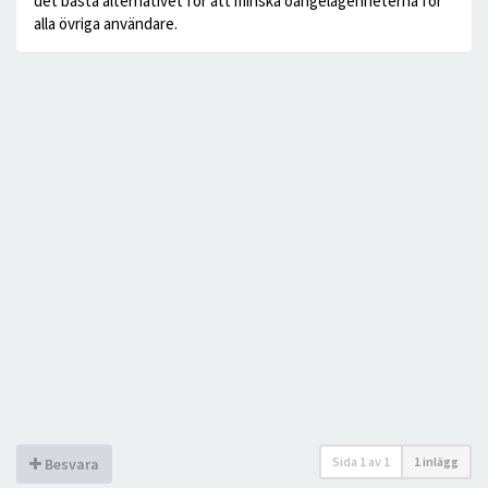
det bästa alternativet för att minska oangelägenheterna för
alla övriga användare.
Sida
1
av
1
1 inlägg
Besvara