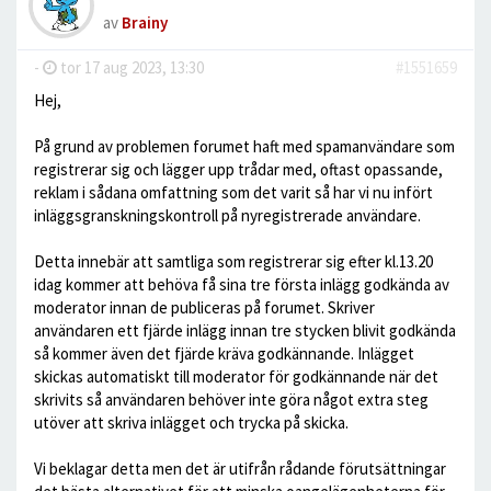
av
Brainy
-
tor 17 aug 2023, 13:30
#1551659
Hej,
På grund av problemen forumet haft med spamanvändare som
registrerar sig och lägger upp trådar med, oftast opassande,
reklam i sådana omfattning som det varit så har vi nu infört
inläggsgranskningskontroll på nyregistrerade användare.
Detta innebär att samtliga som registrerar sig efter kl.13.20
idag kommer att behöva få sina tre första inlägg godkända av
moderator innan de publiceras på forumet. Skriver
användaren ett fjärde inlägg innan tre stycken blivit godkända
så kommer även det fjärde kräva godkännande. Inlägget
skickas automatiskt till moderator för godkännande när det
skrivits så användaren behöver inte göra något extra steg
utöver att skriva inlägget och trycka på skicka.
Vi beklagar detta men det är utifrån rådande förutsättningar