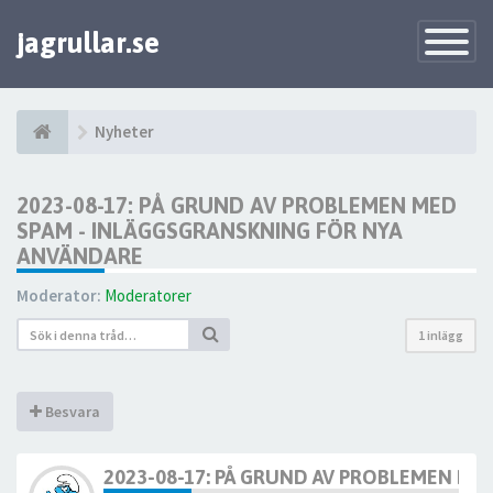
jagrullar.se
Toggle
Navigatio
Nyheter
2023-08-17: PÅ GRUND AV PROBLEMEN MED
SPAM - INLÄGGSGRANSKNING FÖR NYA
ANVÄNDARE
Moderator:
Moderatorer
1 inlägg
Besvara
2023-08-17: PÅ GRUND AV PROBLEMEN ME