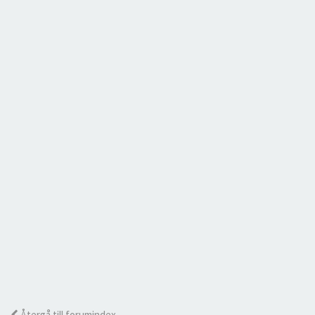
Återgå till forumindex