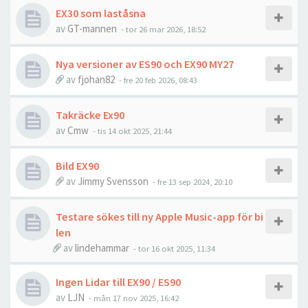
EX30 som laståsna
av
GT-mannen
- tor 26 mar 2026, 18:52
Nya versioner av ES90 och EX90 MY27
av
fjohan82
- fre 20 feb 2026, 08:43
Takräcke Ex90
av
Cmw
- tis 14 okt 2025, 21:44
Bild EX90
av
Jimmy Svensson
- fre 13 sep 2024, 20:10
Testare sökes till ny Apple Music-app för bi
len
av
lindehammar
- tor 16 okt 2025, 11:34
Ingen Lidar till EX90 / ES90
av
LJN
- mån 17 nov 2025, 16:42