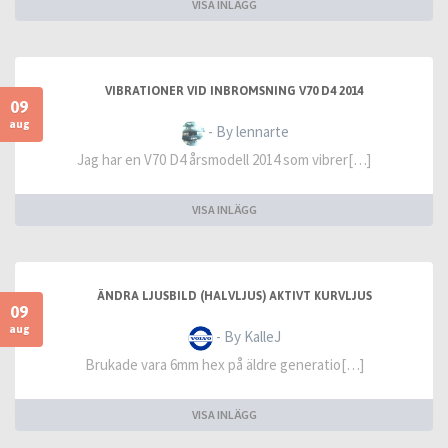
VISA INLÄGG
VIBRATIONER VID INBROMSNING V70 D4 2014
09
aug
- By lennarte
Jag har en V70 D4 årsmodell 2014 som vibrer[…]
VISA INLÄGG
ÄNDRA LJUSBILD (HALVLJUS) AKTIVT KURVLJUS
09
aug
- By KalleJ
Brukade vara 6mm hex på äldre generatio[…]
VISA INLÄGG