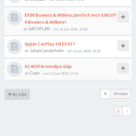
EX90 Bowers & Wilkins jämfört mot S90/V9
0 Bowers & Wilkins?
av
GATUPLAN
- tor 13 jun 2024, 22:58
Apple CarPlay till EX30 ?
av
JohanLanderholm
- fre 14 jun 2024, 14:36
XC40 El bromsljus släp
av
Cson
- ons 12 jun 2024, 17:51
39 trådar
Ny tråd
1
2