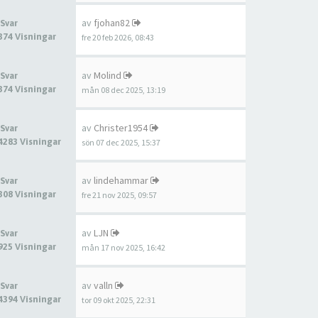
av
fjohan82
 Svar
374 Visningar
fre 20 feb 2026, 08:43
av
Molind
 Svar
374 Visningar
mån 08 dec 2025, 13:19
av
Christer1954
 Svar
4283 Visningar
sön 07 dec 2025, 15:37
av
lindehammar
 Svar
308 Visningar
fre 21 nov 2025, 09:57
av
LJN
 Svar
925 Visningar
mån 17 nov 2025, 16:42
av
valln
 Svar
4394 Visningar
tor 09 okt 2025, 22:31