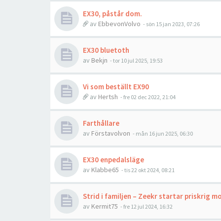
EX30, påstår dom.
av
EbbevonVolvo
- sön 15 jan 2023, 07:26
EX30 bluetoth
av
Bekjn
- tor 10 jul 2025, 19:53
Vi som beställt EX90
av
Hertsh
- fre 02 dec 2022, 21:04
Farthållare
av
Förstavolvon
- mån 16 jun 2025, 06:30
EX30 enpedalsläge
av
Klabbe65
- tis 22 okt 2024, 08:21
Strid i familjen – Zeekr startar priskrig m
av
Kermit75
- fre 12 jul 2024, 16:32