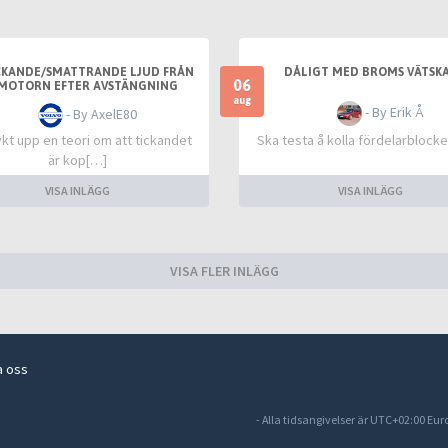
CKANDE/SMATTRANDE LJUD FRÅN
DÅLIGT MED BROMS VÄTSKA
06
MOTORN EFTER AVSTÄNGNING
aug
- By Erik Å
- By AxelE80
kt upp en teori om att tickandet
Ska testa å kolla fördelarblocke
är kop[…]
VISA INLÄGG
VISA INLÄGG
VISA FLER INLÄGG
a oss
- Alla tidsangivelser är UTC+02:00 Eu