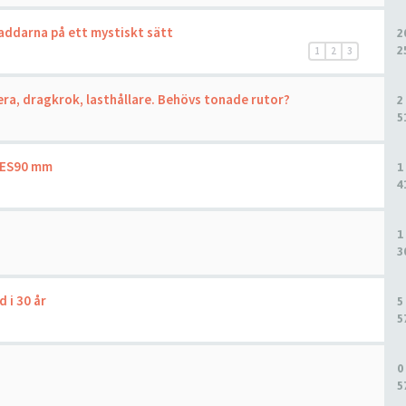
addarna på ett mystiskt sätt
2
2
1
2
3
mera, dragkrok, lasthållare. Behövs tonade rutor?
2
5
; ES90 mm
1
4
1
3
 i 30 år
5
5
0
5