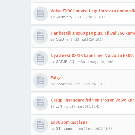
Volvo EX90 har visat sig förstöra ombordl
av
Kermit75
- tis 15 jul 2025, 16:17
Har beställt ex60 p10 plus. Tillval 360 ka
av
OlaJ
- mån 25 maj 2026, 19:14
Nya Zeekr 8X/9X känns mer Volvo än EX90
av
GATUPLAN
- mån 04 maj 2026, 09:03
Fälgar
av
lassemal
- sön 12 apr 2026, 09:51
Carup: Insändare från en trogen Volvo kund
av
LJN
- ons 25 mar 2026, 16:42
EX30 som laståsna
av
GT-mannen
- tor 26 mar 2026, 18:52