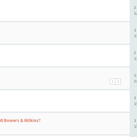
2
1
1
1
2
1
1
2
1
2
3
1
0 Bowers & Wilkins?
3
1