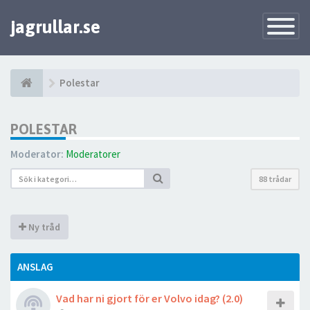
jagrullar.se
Toggle
Navigatio
Polestar
POLESTAR
Moderator:
Moderatorer
88 trådar
Ny tråd
ANSLAG
Vad har ni gjort för er Volvo idag? (2.0)