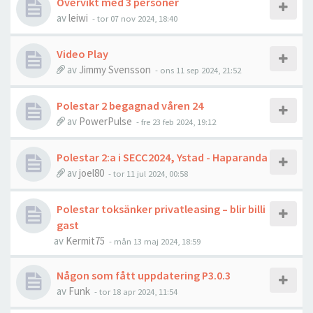
Övervikt med 3 personer
av
leiwi
- tor 07 nov 2024, 18:40
Video Play
av
Jimmy Svensson
- ons 11 sep 2024, 21:52
Polestar 2 begagnad våren 24
av
PowerPulse
- fre 23 feb 2024, 19:12
Polestar 2:a i SECC2024, Ystad - Haparanda
av
joel80
- tor 11 jul 2024, 00:58
Polestar toksänker privatleasing – blir billi
gast
av
Kermit75
- mån 13 maj 2024, 18:59
Någon som fått uppdatering P3.0.3
av
Funk
- tor 18 apr 2024, 11:54