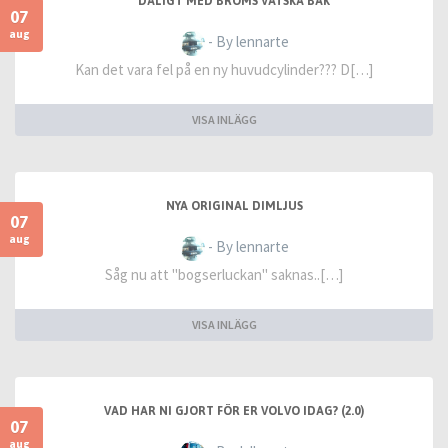
DÅLIGT MED BROMS VÄTSKA BAK
07
aug
- By lennarte
Kan det vara fel på en ny huvudcylinder??? D[…]
VISA INLÄGG
NYA ORIGINAL DIMLJUS
07
aug
- By lennarte
Såg nu att "bogserluckan" saknas..[…]
VISA INLÄGG
VAD HAR NI GJORT FÖR ER VOLVO IDAG? (2.0)
07
aug