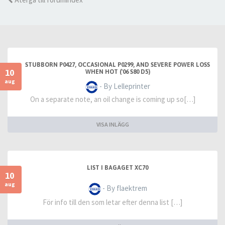
STUBBORN P0427, OCCASIONAL P0299, AND SEVERE POWER LOSS
10
WHEN HOT ('06 S80 D5)
aug
- By Lelleprinter
On a separate note, an oil change is coming up so[…]
VISA INLÄGG
LIST I BAGAGET XC70
10
aug
- By flaektrem
För info till den som letar efter denna list […]