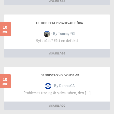
VISA INLÄGG
FELKOD ECM P023600 VAD GÖRA
10
aug
- By TommyP86
Bytt båda? Fått en defekt?
VISA INLÄGG
DENNISCA'S VOLVO 850 -97
10
aug
- By DennisCA
Problemet tror jag är själva tuben, den […]
VISA INLÄGG