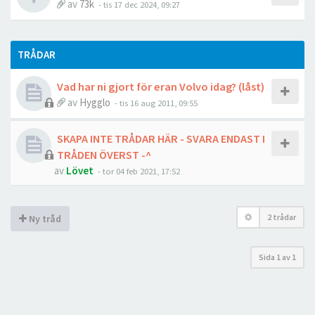
av
73k
- tis 17 dec 2024, 09:27
TRÅDAR
Vad har ni gjort för eran Volvo idag? (låst)
av
Hygglo
- tis 16 aug 2011, 09:55
SKAPA INTE TRÅDAR HÄR - SVARA ENDAST I
TRÅDEN ÖVERST -^
av
Lövet
- tor 04 feb 2021, 17:52
2 trådar
Ny tråd
Sida
1
av
1