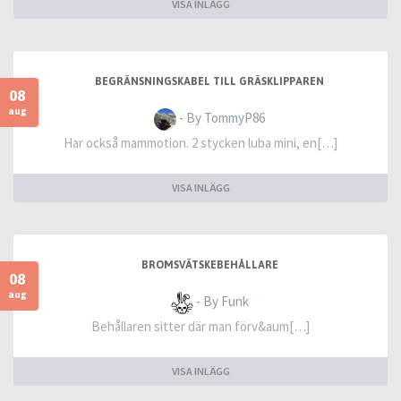
VISA INLÄGG
BEGRÄNSNINGSKABEL TILL GRÄSKLIPPAREN
08
aug
- By TommyP86
Har också mammotion. 2 stycken luba mini, en[…]
VISA INLÄGG
BROMSVÄTSKEBEHÅLLARE
08
aug
- By Funk
Behållaren sitter där man förv&aum[…]
VISA INLÄGG