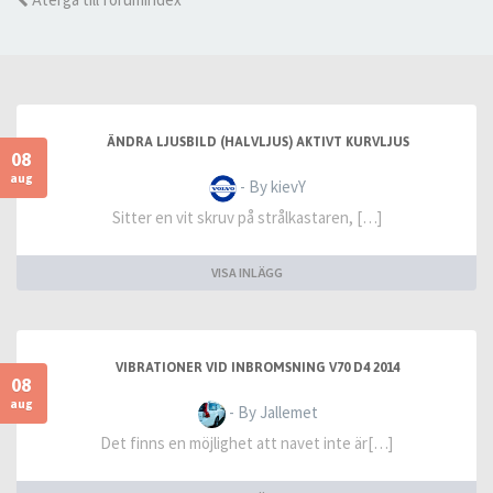
ÄNDRA LJUSBILD (HALVLJUS) AKTIVT KURVLJUS
08
aug
- By kievY
Sitter en vit skruv på strålkastaren, […]
VISA INLÄGG
VIBRATIONER VID INBROMSNING V70 D4 2014
08
aug
- By Jallemet
Det finns en möjlighet att navet inte är[…]