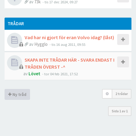
av
73k
- tis 17 dec 2024, 09:27
TRÅDAR
Vad har ni gjort för eran Volvo idag? (låst)
av
Hygglo
- tis 16 aug 2011, 09:55
SKAPA INTE TRÅDAR HÄR - SVARA ENDAST I
TRÅDEN ÖVERST -^
av
Lövet
- tor 04 feb 2021, 17:52
2 trådar
Ny tråd
Sida
1
av
1