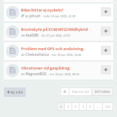
Bilen hittar ej nyckeln?
av
johcarl
- mån 14 apr 2025, 11:38
Bromsbyte på XC60 MY22 Mildhybrid
av
AxelE80
- lör 27 jun 2026, 15:57
Problem med GPS och anslutning.
av
ChelseaHansa
- tor 25 jun 2026, 10:40
Vibrationer vid gaspådrag
av
Magnum8101
- tor 25 jun 2026, 08:16
Sida
1
av
112
3357 trådar
Ny tråd
1
2
3
4
5
…
112