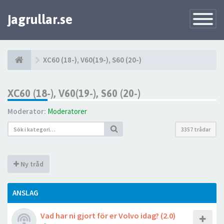
jagrullar.se
Toggle
Navigatio
XC60 (18-), V60(19-), S60 (20-)
XC60 (18-), V60(19-), S60 (20-)
Moderator:
Moderatorer
3357 trådar
Ny tråd
ANSLAG
Vad har ni gjort för er Volvo idag? (2.0)