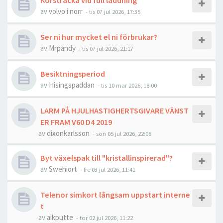
Körsträcka vid full laddning
av
volvo i norr
- tis 07 jul 2026, 17:35
Ser ni hur mycket el ni förbrukar?
av
Mrpandy
- tis 07 jul 2026, 21:17
Besiktningsperiod
av
Hisingspaddan
- tis 10 mar 2026, 18:00
LARM PÅ HJULHASTIGHERTSGIVARE VÄNST
ER FRAM V60 D4 2019
av
dixonkarlsson
- sön 05 jul 2026, 22:08
Byt växelspak till "kristallinspirerad"?
av
Swehiort
- fre 03 jul 2026, 11:41
Telenor simkort långsam uppstart interne
t
av
aikputte
- tor 02 jul 2026, 11:22