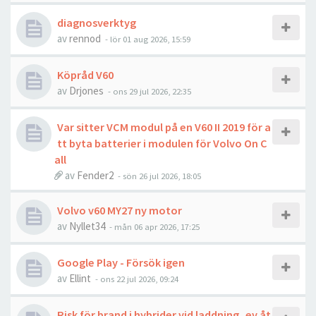
diagnosverktyg
av
rennod
- lör 01 aug 2026, 15:59
Köpråd V60
av
Drjones
- ons 29 jul 2026, 22:35
Var sitter VCM modul på en V60 II 2019 för a
tt byta batterier i modulen för Volvo On C
all
av
Fender2
- sön 26 jul 2026, 18:05
Volvo v60 MY27 ny motor
av
Nyllet34
- mån 06 apr 2026, 17:25
Google Play - Försök igen
av
Ellint
- ons 22 jul 2026, 09:24
Risk för brand i hybrider vid laddning, ev åt