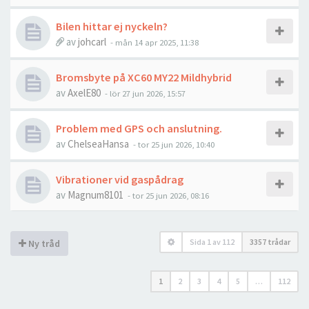
Bilen hittar ej nyckeln?
av
johcarl
- mån 14 apr 2025, 11:38
Bromsbyte på XC60 MY22 Mildhybrid
av
AxelE80
- lör 27 jun 2026, 15:57
Problem med GPS och anslutning.
av
ChelseaHansa
- tor 25 jun 2026, 10:40
Vibrationer vid gaspådrag
av
Magnum8101
- tor 25 jun 2026, 08:16
Sida
1
av
112
3357 trådar
Ny tråd
1
2
3
4
5
…
112