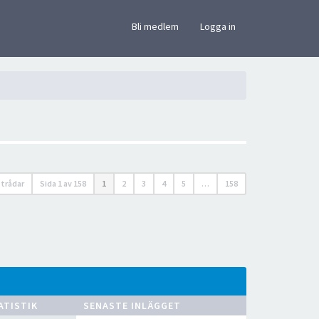
×
Bli medlem
Logga in
 trådar
Sida
1
av
158
1
2
3
4
5
…
158
ATISTIK
SENASTE INLÄGGET