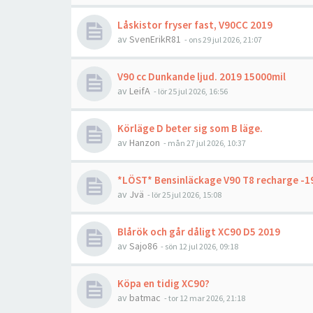
Låskistor fryser fast, V90CC 2019
av
SvenErikR81
- ons 29 jul 2026, 21:07
V90 cc Dunkande ljud. 2019 15000mil
av
LeifA
- lör 25 jul 2026, 16:56
Körläge D beter sig som B läge.
av
Hanzon
- mån 27 jul 2026, 10:37
*LÖST* Bensinläckage V90 T8 recharge -1
av
Jvä
- lör 25 jul 2026, 15:08
Blårök och går dåligt XC90 D5 2019
av
Sajo86
- sön 12 jul 2026, 09:18
Köpa en tidig XC90?
av
batmac
- tor 12 mar 2026, 21:18