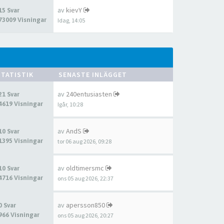
av
kievY
15 Svar
73009 Visningar
Idag, 14:05
STATISTIK
SENASTE INLÄGGET
av
240entusiasten
21 Svar
4619 Visningar
Igår, 10:28
av
AndS
10 Svar
1395 Visningar
tor 06 aug 2026, 09:28
av
oldtimersmc
10 Svar
4716 Visningar
ons 05 aug 2026, 22:37
av
apersson850
0 Svar
966 Visningar
ons 05 aug 2026, 20:27