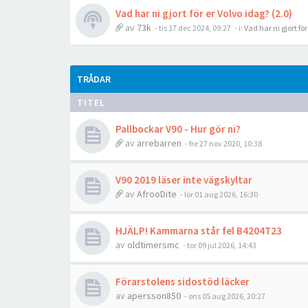
Vad har ni gjort för er Volvo idag? (2.0)
av
73k
- tis 17 dec 2024, 09:27
- i:
Vad har ni gjort fö
TRÅDAR
TITEL
Pallbockar V90 - Hur gör ni?
av
arrebarren
- fre 27 nov 2020, 10:38
V90 2019 läser inte vägskyltar
av
AfrooDite
- lör 01 aug 2026, 16:30
HJÄLP! Kammarna står fel B4204T23
av
oldtimersmc
- tor 09 jul 2026, 14:43
Förarstolens sidostöd läcker
av
apersson850
- ons 05 aug 2026, 20:27