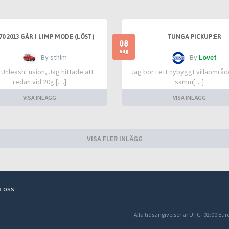
70 2013 GÅR I LIMP MODE (LÖST)
TUNGA PICKUP:ER
08
aug
- By sthlm
- By
Lövet
 UnleashFusion, Jag hittade att
Jag bor i ett nybyggt villaområd
redan vid 20g […]
samm[…]
VISA INLÄGG
VISA INLÄGG
VISA FLER INLÄGG
a oss
- Alla tidsangivelser är UTC+02:00 Eu