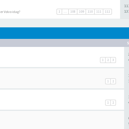
11
13
r er Volvo idag?
1
…
108
109
110
111
112
1
2
3
1
2
1
2