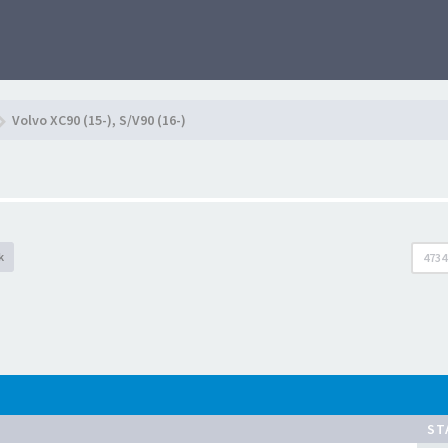
Volvo XC90 (15-), S/V90 (16-)
k
4734
ST