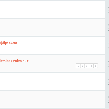
 Hjälp! XC90
blem hos Volvo nu+
1
2
3
4
5