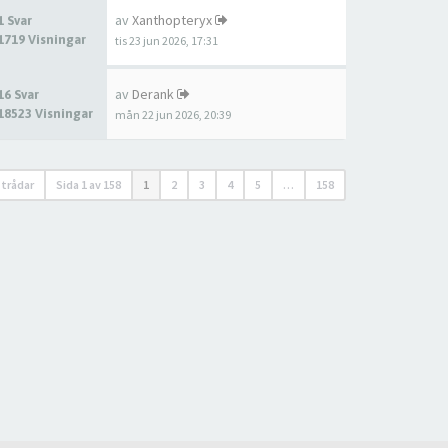
av
Xanthopteryx
1 Svar
1719 Visningar
tis 23 jun 2026, 17:31
av
Derank
16 Svar
18523 Visningar
mån 22 jun 2026, 20:39
 trådar
Sida
1
av
158
1
2
3
4
5
…
158