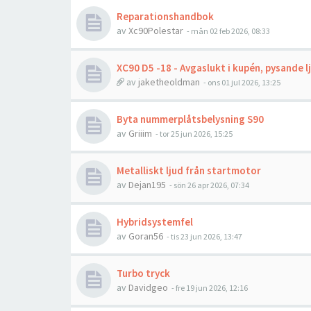
Reparationshandbok
av
Xc90Polestar
- mån 02 feb 2026, 08:33
XC90 D5 -18 - Avgaslukt i kupén, pysande
av
jaketheoldman
- ons 01 jul 2026, 13:25
Byta nummerplåtsbelysning S90
av
Griiim
- tor 25 jun 2026, 15:25
Metalliskt ljud från startmotor
av
Dejan195
- sön 26 apr 2026, 07:34
Hybridsystemfel
av
Goran56
- tis 23 jun 2026, 13:47
Turbo tryck
av
Davidgeo
- fre 19 jun 2026, 12:16