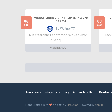
VIBRATIONER VID INBROMSNING V70
V
08
08
D4 2014
aug
aug
- By Wallner77
Min erfarenhet är att med skeva skivor
Tack
s&arin[…]
VISA INLÄGG
Annonsera
Integritetspolicy
Användarvillkor
Kontakt
HandCrafted With
and
av
SiteSplat
- Powered By
phpBB