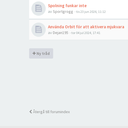
Spolning funkar inte
av
Sportgrogg
- tis 23 jun 2026, 11:12
Använda Orbit för att aktivera mjukvara
av
Dejan195
- tor 04 jul 2024, 17:41
Ny tråd
Återgå till forumindex