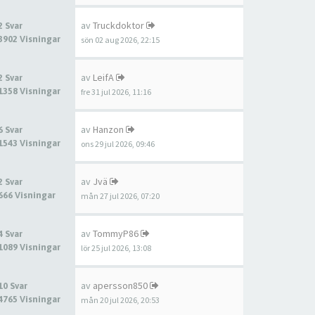
av
Truckdoktor
2 Svar
3902 Visningar
sön 02 aug 2026, 22:15
av
LeifA
2 Svar
1358 Visningar
fre 31 jul 2026, 11:16
av
Hanzon
6 Svar
1543 Visningar
ons 29 jul 2026, 09:46
av
Jvä
2 Svar
666 Visningar
mån 27 jul 2026, 07:20
av
TommyP86
4 Svar
1089 Visningar
lör 25 jul 2026, 13:08
av
apersson850
10 Svar
4765 Visningar
mån 20 jul 2026, 20:53