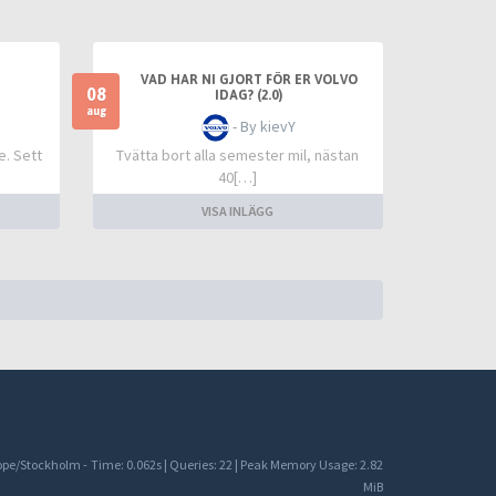
VAD HAR NI GJORT FÖR ER VOLVO
08
IDAG? (2.0)
aug
- By kievY
e. Sett
Tvätta bort alla semester mil, nästan
40[…]
VISA INLÄGG
rope/Stockholm -
Time: 0.062s
|
Queries: 22
| Peak Memory Usage: 2.82
MiB