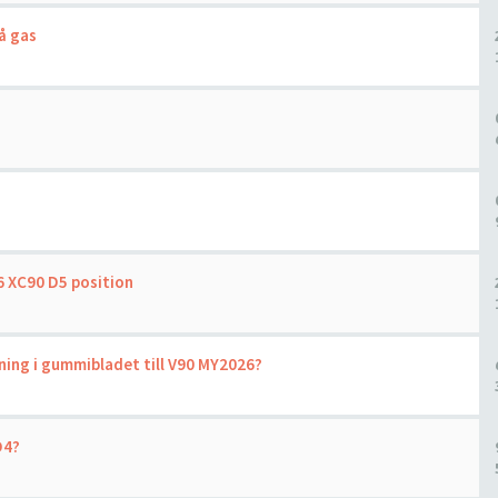
på gas
 XC90 D5 position
ning i gummibladet till V90 MY2026?
D4?