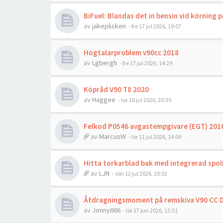
BiFuel: Blandas det in bensin vid körning 
av
jakeplisken
- fre 17 jul 2026, 19:57
Högtalarproblem v90cc 2018
av
Lgbergh
- fre 17 jul 2026, 14:29
Köpråd V90 T8 2020
av
Haggee
- tor 16 jul 2026, 20:35
Felkod P0546 avgastempgivare (EGT) 2016
av
MarcusW
- lör 11 jul 2026, 14:09
Hitta torkarblad bak med integrerad spol
av
LJN
- sön 12 jul 2026, 20:02
Åtdragningsmoment på remskiva V90 CC 
av
Jonny666
- lör 27 jun 2026, 13:51