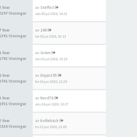
av
Steffe3
2 Svar
2297 Visningar
sön 05 jul 2026, 16:32
av
246
7 Svar
5391 Visningar
tor 02 jul 2026, 02:13
av
Griiim
1 Svar
1792 Visningar
ons 01 jul 2026, 19:10
av
Dejan195
6 Svar
3741 Visningar
fre 26 jun 2026, 22:29
av
NordT6
3 Svar
1931 Visningar
ons 24 jun 2026, 15:37
av
kvillebäck
2 Svar
2324 Visningar
tis 23 jun 2026, 22:05