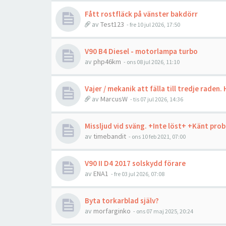
Fått rostfläck på vänster bakdörr
av
Test123
- fre 10 jul 2026, 17:50
V90 B4 Diesel - motorlampa turbo
av
php46km
- ons 08 jul 2026, 11:10
Vajer / mekanik att fälla till tredje raden.
av
MarcusW
- tis 07 jul 2026, 14:36
Missljud vid sväng. +Inte löst+ +Känt pro
av
timebandit
- ons 10 feb 2021, 07:00
V90 II D4 2017 solskydd förare
av
ENA1
- fre 03 jul 2026, 07:08
Byta torkarblad själv?
av
morfarginko
- ons 07 maj 2025, 20:24