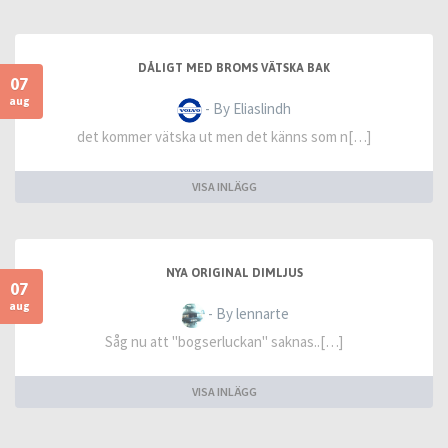
DÅLIGT MED BROMS VÄTSKA BAK
07
aug
- By Eliaslindh
det kommer vätska ut men det känns som n[…]
VISA INLÄGG
NYA ORIGINAL DIMLJUS
07
aug
- By lennarte
Såg nu att "bogserluckan" saknas..[…]
VISA INLÄGG