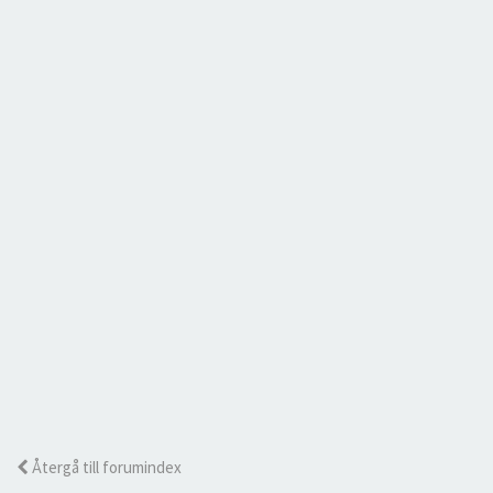
Återgå till forumindex